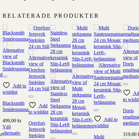
RELATERADE PRODUKTER
d
Add to
wishlist
Ad
to wishl
Blacksmith
k
Add
Smidespanna
Doris
to wishlist
emaljpa
Add to
499,00
kr
Orrefors
medium
wishlist
Välj
Jernverk
alternativ
kr
319,00
Stekjärn
Multi
Denna