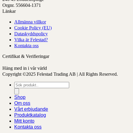
produktens
sida
Orgnr. 556604-1371
sida
Länkar
Allmänna villkor
Cookie Policy (EU)
Dataskyddspolicy
Vilka är Felestad?
Kontakta oss
Certifikat & Verifieringar
Häng med in i vår värld
Copyright ©2025 Felestad Trading AB | All Rights Reserved.
Produktsökning
Shop
Om oss
Vårt erbjudande
Produktkatalog
Mitt konto
Kontakta oss