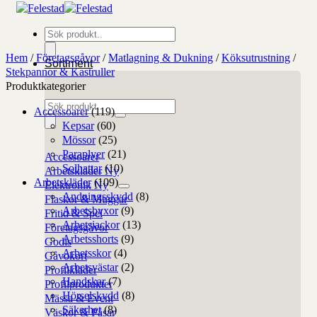
Produktsökning
Hem
/
Företagsgåvor
/
Matlagning & Dukning
/
Köksutrustning
/
Sortiment
Stekpannor & Kastruller
Produktkategorier
Produktsökning
Accessoarer
(119)
Kepsar
(60)
Mössor
(25)
Paraplyer
(21)
Accessoarer
Solhattar
(10)
Arbetskläder
Arbetskläder
(109)
Elektronik
Andningsskydd
(8)
Flaskor & Muggar
Arbetsbyxor
(9)
Fritid & Spel
Arbetsjackor
(13)
Företagsgåvor
Arbetsshorts
(9)
Godis
Arbetsskor
(4)
Gåvokort
Arbetsvästar
(2)
Profilkläder
Handskar
(7)
Profilprodukter
Hörselskydd
(8)
Mässa & Event
Säkerhet
(8)
Väskor & Påsar