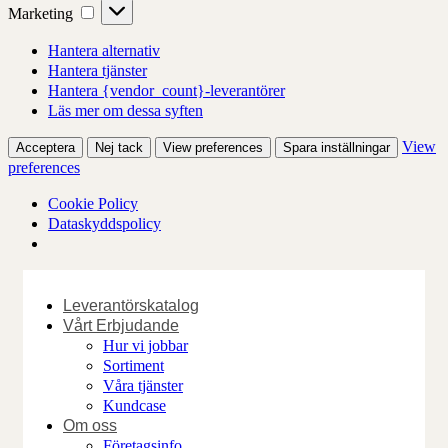
Marketing
Marketing
Hantera alternativ
Hantera tjänster
Hantera {vendor_count}-leverantörer
Läs mer om dessa syften
View
Acceptera
Nej tack
View preferences
Spara inställningar
preferences
Cookie Policy
Dataskyddspolicy
Skip
to
Leverantörskatalog
content
Vårt Erbjudande
Hur vi jobbar
Sortiment
Våra tjänster
Kundcase
Om oss
Företagsinfo