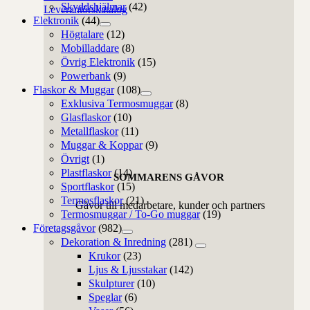
Skyddshjälmar
(42)
Leverantörskatalog
Elektronik
(44)
Högtalare
(12)
Mobilladdare
(8)
Övrig Elektronik
(15)
Powerbank
(9)
Flaskor & Muggar
(108)
Exklusiva Termosmuggar
(8)
Glasflaskor
(10)
Metallflaskor
(11)
Muggar & Koppar
(9)
Övrigt
(1)
Plastflaskor
(14)
SOMMARENS GÅVOR
Sportflaskor
(15)
Termosflaskor
(21)
Gåvor till medarbetare, kunder och partners
Termosmuggar / To-Go muggar
(19)
Företagsgåvor
(982)
Dekoration & Inredning
(281)
Krukor
(23)
Ljus & Ljusstakar
(142)
Skulpturer
(10)
Speglar
(6)