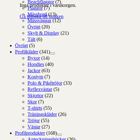
Beachflaggor
(7)
Inga produkter i varukorgen.
Flaggor
(7)
Mässbord
(13)
Gå tillbaka till butiken
Mässväggar
(12)
Övrigt
(20)
Skylt & Display
(21)
Tält
(6)
Övrigt
(5)
Profilkläder
(341)
Byxor
(14)
Hoodies
(40)
Jackor
(63)
Kostym
(7)
Polo & Pikétröjor
(33)
Reflexvästar
(5)
Skjortor
(22)
Skor
(7)
T-shirts
(55)
Träningskläder
(26)
Tröjor
(55)
Västar
(27)
Profilprodukter
(168)
Anteckningsböcker
(26)