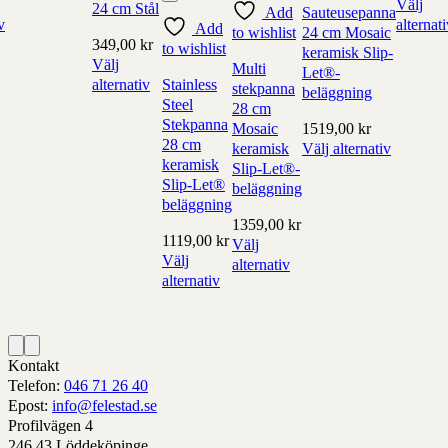
Välj
24 cm Stål
Add
Sauteusepanna
produkt
v
alternat
Add
to wishlist
24 cm Mosaic
har
Denna
349,00
kr
to wishlist
keramisk Slip-
alternativ
produkt
Välj
Multi
Let®-
som
har
alternativ
Stainless
stekpanna
beläggning
kan
v
Denna
alternati
Steel
28 cm
väljas
produkt
som
Stekpanna
Mosaic
1519,00
kr
på
har
kan
28 cm
keramisk
Välj alternativ
produktens
alternativ
väljas
keramisk
Denna
Slip-Let®-
sida
som
på
Slip-Let®
produkt
beläggning
ens
kan
produkt
beläggning
har
väljas
sida
1359,00
kr
alternativ
1119,00
kr
på
Välj
som
Välj
produktens
alternativ
kan
alternativ
sida
Denna
väljas
Denna
produkt
på
produkt
har
produktens
har
alternativ
sida
alternativ
som
Kontakt
som
kan
Telefon:
046 71 26 40
kan
väljas
Epost:
info@felestad.se
väljas
på
Profilvägen 4
på
produktens
246 43 Löddeköpinge