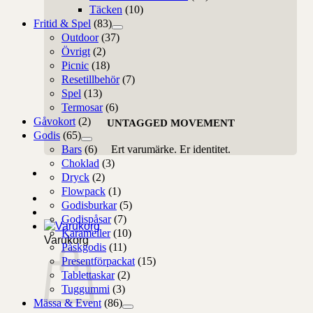
Täcken
(10)
Fritid & Spel
(83)
Outdoor
(37)
Övrigt
(2)
Picnic
(18)
Resetillbehör
(7)
Spel
(13)
Termosar
(6)
Gåvokort
(2)
UNTAGGED MOVEMENT
Godis
(65)
Ert varumärke. Er identitet.
Bars
(6)
Choklad
(3)
Dryck
(2)
Flowpack
(1)
Godisburkar
(5)
Godispåsar
(7)
Karameller
(10)
Varukorg
Påskgodis
(11)
Presentförpackat
(15)
Tablettaskar
(2)
Tuggummi
(3)
Mässa & Event
(86)