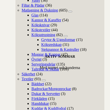
Vaser
(56)
Filtar & Plädar
(36)
Matlagning & Dukning
(605)
Glas
(114)
Kannor & Karaffer
(54)
Köksknivar
(29)
Kökstextiler
(44)
Köksutrustning
(82)
Grytor & Ugnsformar
(15)
Köksredskap
(31)
Stekpannor & Kastruller
(18)
Muggar & Koppar
(47)
AKTIV SOMMAR
Övrigt
(3)
Serveringsdelar
(135)
Med teamet och kunderna
Tallrikar & Skålar
(109)
Säkerhet
(24)
Textiler
(93)
Bäddset
(22)
Badrockar/Morgonrockar
(8)
Dukar & Servetter
(3)
Förkläden
(15)
Handdukar
(15)
Kuddar & Kuddfodral
(17)