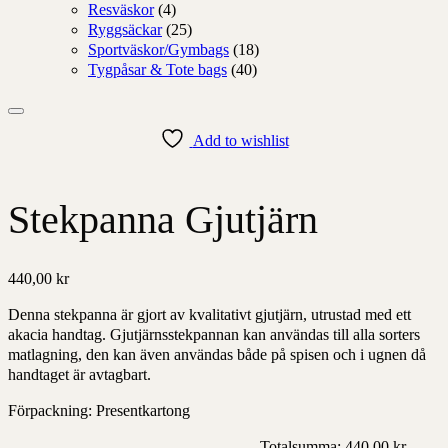
Resväskor
(4)
Ryggsäckar
(25)
Sportväskor/Gymbags
(18)
Tygpåsar & Tote bags
(40)
Add to wishlist
Stekpanna Gjutjärn
440,00
kr
Denna stekpanna är gjort av kvalitativt gjutjärn, utrustad med ett
akacia handtag. Gjutjärnsstekpannan kan användas till alla sorters
matlagning, den kan även användas både på spisen och i ugnen då
handtaget är avtagbart.
Förpackning: Presentkartong
Totalsumma:
440,00
kr