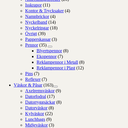
Isskrapor
(11)
Kontor & Trycksaker
(4)
Namnbrickor
(4)
Nyckelband
(14)
Nyckelringar
(18)
Övrigt
(39)
Papperskassar
(3)
Pennor
(35)
Blyertspennor
(8)
Ekopennor
(7)
Reklampennor i Metall
(8)
Reklampennor i Plast
(12)
Pins
(7)
Reflexer
(7)
Väskor & Påsar
(163)
Axelremsväskor
(9)
Datorfodral
(17)
Datorryggsäckar
(8)
Datorväskor
(8)
Kylväskor
(22)
Lunchbags
(9)
Midjeväskor
(3)