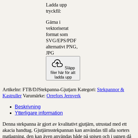
Ladda upp
tryckfil:
Gärna i
vektoriserat
format som
SVG/EPS/PDF
alternativt PNG,
JPG
Släpp
filer här för att
ladda upp
Artikelnr:
FTB/DJStekpanna-Gjutjarn
Kategori:
Stekpannor &
Kastruller
Varumärke:
Orrefors Jernverk
Beskrivning
Ytterligare information
Denna stekpanna är gjort av kvalitativt gjutjärn, utrustad med ett
akacia handtag. Gjutjärnsstekpannan kan användas till alla sorters
matlagning, den kan även användas både på spisen och i ugnen då