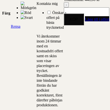
Kontakta mig
Stekpanna
Gjutjärn
Önskar
Färg
mängd
offert på
Lägg till i offert
bästa
Rensa
tryckmetod
Vi återkommer
inom 24 timmar
med en
kostnadsfri offert
samt en skiss
som visar
placeringen av
trycket.
Beställningen är
inte bindande
förrän du har
godkänt
korrekturet, först
därefter påbörjas
produktionen.