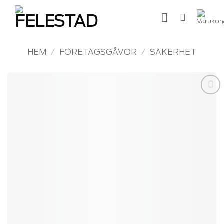
Skip
to
content
HEM
/
FÖRETAGSGÅVOR
/
SÄKERHET
Add to
wishlist