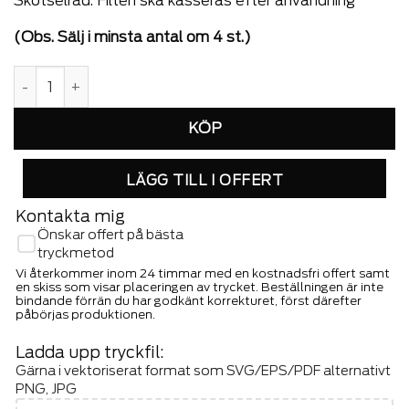
Skötselråd: Filten ska kasseras efter användning”
(Obs. Sälj i minsta antal om 4 st.)
Brandfilt Vit - Högblank, 120 x 120 cm mängd
LÄGG TILL I OFFERT
Kontakta mig
Önskar offert på bästa
tryckmetod
Vi återkommer inom 24 timmar med en kostnadsfri offert samt
en skiss som visar placeringen av trycket. Beställningen är inte
bindande förrän du har godkänt korrekturet, först därefter
påbörjas produktionen.
Ladda upp tryckfil:
Gärna i vektoriserat format som SVG/EPS/PDF alternativt
PNG, JPG