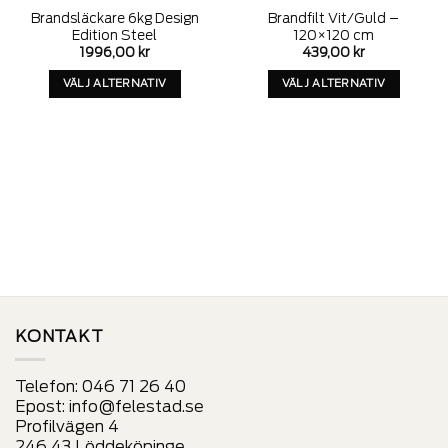
Add to
Add to
Brandsläckare 6kg Design
Brandfilt Vit/Guld –
wishlist
wishlist
Edition Steel
120×120 cm
1996,00
kr
439,00
kr
VÄLJ ALTERNATIV
VÄLJ ALTERNATIV
Denna
Denna
produkt
produkt
har
har
alternativ
alternativ
som
som
kan
kan
väljas
väljas
på
på
produktens
produktens
sida
sida
KONTAKT
Telefon:
046 71 26 40
Epost:
info@felestad.se
Profilvägen 4
246 43 Löddeköpinge