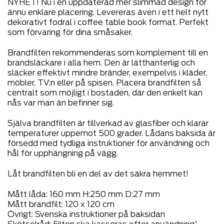
NYHET! Nu i en uppdaterad mer slimmad design för
ännu enklare placering. Levereras även i ett helt nytt
dekorativt fodral i coffee table book format. Perfekt
som förvaring för dina småsaker.
Brandfilten rekommenderas som komplement till en
brandsläckare i alla hem. Den är lätthanterlig och
släcker effektivt mindre bränder, exempelvis i kläder,
möbler, TV:n eller på spisen. Placera brandfilten så
centralt som möjligt i bostaden, där den enkelt kan
nås var man än befinner sig.
Själva brandfilten är tillverkad av glasfiber och klarar
temperaturer uppemot 500 grader. Lådans baksida är
försedd med tydliga instruktioner för användning och
hål för upphängning på vägg.
Låt brandfilten bli en del av det säkra hemmet!
Mått låda: 160 mm H:250 mm D:27 mm
Mått brandfilt: 120 x 120 cm
Övrigt: Svenska instruktioner på baksidan