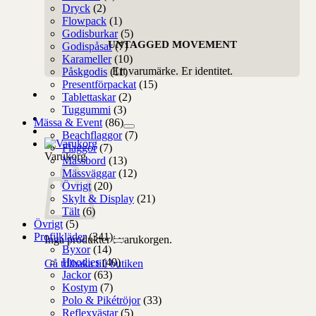
Dryck
(2)
Flowpack
(1)
Godisburkar
(5)
UNTAGGED MOVEMENT
Godispåsar
(7)
Karameller
(10)
Ert varumärke. Er identitet.
Påskgodis
(11)
Presentförpackat
(15)
Tablettaskar
(2)
Tuggummi
(3)
Mässa & Event
(86)
Beachflaggor
(7)
Flaggor
(7)
Varukorg
Mässbord
(13)
Mässväggar
(12)
Övrigt
(20)
Skylt & Display
(21)
Tält
(6)
Övrigt
(5)
Profilkläder
(341)
Inga produkter i varukorgen.
Byxor
(14)
Hoodies
(40)
Gå tillbaka till butiken
Jackor
(63)
Kostym
(7)
Polo & Pikétröjor
(33)
Reflexvästar
(5)