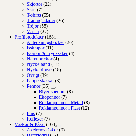
Skjortor
(22)
Skor
(7)
T-shirts
(55)
Träningskläder
(26)
Tröjor
(55)
Västar
(27)
Profilprodukter
(168)
Anteckningsböcker
(26)
Isskrapor
(11)
Kontor & Trycksaker
(4)
Namnbrickor
(4)
Nyckelband
(14)
Nyckelringar
(18)
Övrigt
(39)
Papperskassar
(3)
Pennor
(35)
Blyertspennor
(8)
Ekopennor
(7)
Reklampennor i Metall
(8)
Reklampennor i Plast
(12)
Pins
(7)
Reflexer
(7)
Väskor & Påsar
(163)
Axelremsväskor
(9)
Datorfodral
(17)