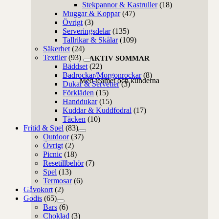
Stekpannor & Kastruller
(18)
Muggar & Koppar
(47)
Övrigt
(3)
Serveringsdelar
(135)
Tallrikar & Skålar
(109)
Säkerhet
(24)
Textiler
(93)
AKTIV SOMMAR
Bäddset
(22)
Badrockar/Morgonrockar
(8)
Med teamet och kunderna
Dukar & Servetter
(3)
Förkläden
(15)
Handdukar
(15)
Kuddar & Kuddfodral
(17)
Täcken
(10)
Fritid & Spel
(83)
Outdoor
(37)
Övrigt
(2)
Picnic
(18)
Resetillbehör
(7)
Spel
(13)
Termosar
(6)
Gåvokort
(2)
Godis
(65)
Bars
(6)
Choklad
(3)