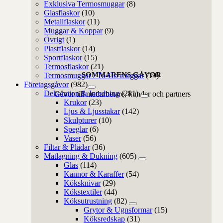
Exklusiva Termosmuggar
(8)
Glasflaskor
(10)
Metallflaskor
(11)
Muggar & Koppar
(9)
Övrigt
(1)
Plastflaskor
(14)
Sportflaskor
(15)
Termosflaskor
(21)
SOMMARENS GÅVOR
Termosmuggar / To-Go muggar
(19)
Företagsgåvor
(982)
Dekoration & Inredning
(281)
Gåvor till medarbetare, kunder och partners
Krukor
(23)
Ljus & Ljusstakar
(142)
Skulpturer
(10)
Speglar
(6)
Vaser
(56)
Filtar & Plädar
(36)
Matlagning & Dukning
(605)
Glas
(114)
Kannor & Karaffer
(54)
Köksknivar
(29)
Kökstextiler
(44)
Köksutrustning
(82)
Grytor & Ugnsformar
(15)
Köksredskap
(31)