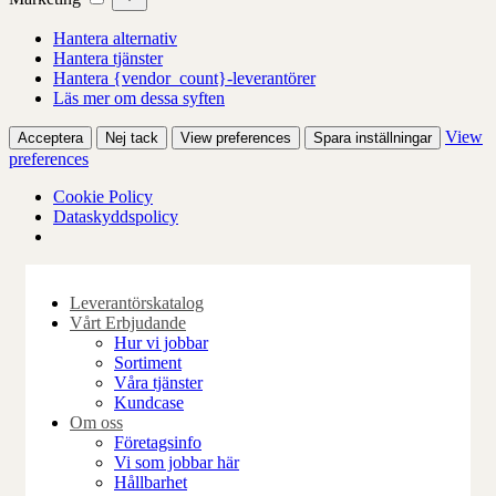
Hantera alternativ
Hantera tjänster
Hantera {vendor_count}-leverantörer
Läs mer om dessa syften
View
Acceptera
Nej tack
View preferences
Spara inställningar
preferences
Cookie Policy
Dataskyddspolicy
Skip
to
Leverantörskatalog
content
Vårt Erbjudande
Hur vi jobbar
Sortiment
Våra tjänster
Kundcase
Om oss
Företagsinfo
Vi som jobbar här
Hållbarhet