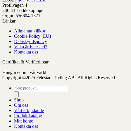
sida
väljas
som
sida
Profilvägen 4
på
kan
246 43 Löddeköpinge
produktens
väljas
Orgnr. 556604-1371
sida
på
Länkar
produktens
sida
Allmänna villkor
Cookie Policy (EU)
Dataskyddspolicy
Vilka är Felestad?
Kontakta oss
Certifikat & Verifieringar
Häng med in i vår värld
Copyright ©2025 Felestad Trading AB | All Rights Reserved.
Produktsökning
Shop
Om oss
Vårt erbjudande
Produktkatalog
Mitt konto
Kontakta oss