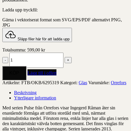
Ladda upp tryckfil:
Gärna i vektoriserat format som SVG/EPS/PDF alternativt PNG,
JPG
Släpp filer här för att ladda upp
Totalsumma:
599,00
kr
Pulse
vinglas
38cl
4-
Lägg till i offert
pack
mängd
Artikelnr:
FTB/OKB/6295319
Kategori:
Glas
Varumärke:
Orrefors
Beskrivning
Ytterligare information
Med serien Pulse från Orrefors visar Ingegerd Råman åter sin
enastående förmåga att utföra stordåd med små, närmast
minimalistiska medel. Förutom rena, enkla linjer har alla glas i serien
den karaktäristiskt välvda botten gemensamt. Det finns vinglas för
alla vintyper, inklusive champagne. Serien lanserades 2013.