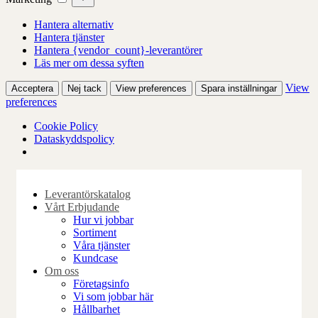
Hantera alternativ
Hantera tjänster
Hantera {vendor_count}-leverantörer
Läs mer om dessa syften
View
Acceptera
Nej tack
View preferences
Spara inställningar
preferences
Cookie Policy
Dataskyddspolicy
Skip
to
Leverantörskatalog
content
Vårt Erbjudande
Hur vi jobbar
Sortiment
Våra tjänster
Kundcase
Om oss
Företagsinfo
Vi som jobbar här
Hållbarhet