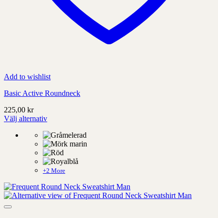
Add to wishlist
Basic Active Roundneck
225,00
kr
Välj alternativ
Denna
produkt
har
alternativ
som
kan
+2 More
väljas
på
produktens
sida