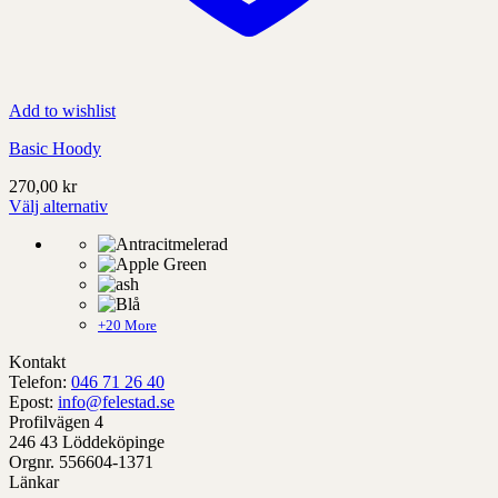
Add to wishlist
Basic Hoody
270,00
kr
Välj alternativ
Denna
produkt
har
alternativ
som
kan
+20 More
väljas
Kontakt
på
Telefon:
046 71 26 40
produktens
Epost:
info@felestad.se
sida
Profilvägen 4
246 43 Löddeköpinge
Orgnr. 556604-1371
Länkar