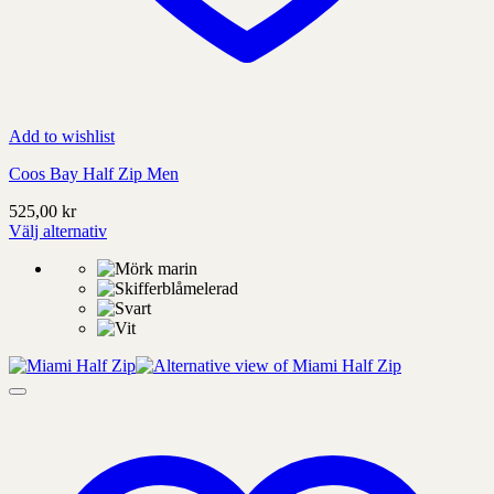
Add to wishlist
Coos Bay Half Zip Men
525,00
kr
Välj alternativ
Denna
produkt
har
alternativ
som
kan
väljas
på
produktens
sida