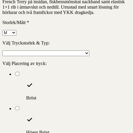
French Terry på insidan, fiskbensmönstrat nackband samt elastisk
1×1 rib i ärmavslut och nedtill. Utrustad med smart lösning för
hörlurar och två framfickor med YKK dragkedja.
Storlek/Mått
*
Välj Tryckstorlek & Typ:
Välj Placering av tryck:
Bröst
Höger Bröst