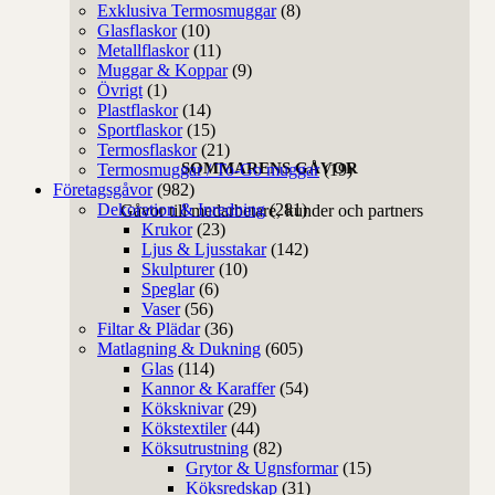
Exklusiva Termosmuggar
(8)
Glasflaskor
(10)
Metallflaskor
(11)
Muggar & Koppar
(9)
Övrigt
(1)
Plastflaskor
(14)
Sportflaskor
(15)
Termosflaskor
(21)
SOMMARENS GÅVOR
Termosmuggar / To-Go muggar
(19)
Företagsgåvor
(982)
Dekoration & Inredning
(281)
Gåvor till medarbetare, kunder och partners
Krukor
(23)
Ljus & Ljusstakar
(142)
Skulpturer
(10)
Speglar
(6)
Vaser
(56)
Filtar & Plädar
(36)
Matlagning & Dukning
(605)
Glas
(114)
Kannor & Karaffer
(54)
Köksknivar
(29)
Kökstextiler
(44)
Köksutrustning
(82)
Grytor & Ugnsformar
(15)
Köksredskap
(31)