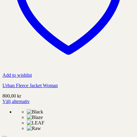
Add to wishlist
Urban Fleece Jacket Woman
800,00
kr
Välj alternativ
Denna
produkt
har
alternativ
som
kan