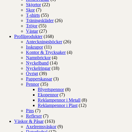
Skjortor
(22)
Skor
(7)
T-shirts
(55)
Träningskläder
(26)
Tröjor
(55)
Västar
(27)
Profilprodukter
(168)
Anteckningsböcker
(26)
Isskrapor
(11)
Kontor & Trycksaker
(4)
Namnbrickor
(4)
Nyckelband
(14)
Nyckelringar
(18)
Övrigt
(39)
Papperskassar
(3)
Pennor
(35)
Blyertspennor
(8)
Ekopennor
(7)
Reklampennor i Metall
(8)
Reklampennor i Plast
(12)
Pins
(7)
Reflexer
(7)
Väskor & Påsar
(163)
Axelremsväskor
(9)
Datorfodral
(17)