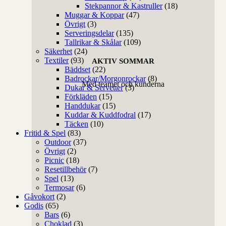
Stekpannor & Kastruller
(18)
Muggar & Koppar
(47)
Övrigt
(3)
Serveringsdelar
(135)
Tallrikar & Skålar
(109)
Säkerhet
(24)
Textiler
(93)
AKTIV SOMMAR
Bäddset
(22)
Badrockar/Morgonrockar
(8)
Med teamet och kunderna
Dukar & Servetter
(3)
Förkläden
(15)
Handdukar
(15)
Kuddar & Kuddfodral
(17)
Täcken
(10)
Fritid & Spel
(83)
Outdoor
(37)
Övrigt
(2)
Picnic
(18)
Resetillbehör
(7)
Spel
(13)
Termosar
(6)
Gåvokort
(2)
Godis
(65)
Bars
(6)
Choklad
(3)