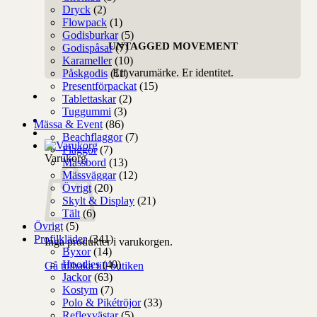
Dryck
(2)
Flowpack
(1)
Godisburkar
(5)
UNTAGGED MOVEMENT
Godispåsar
(7)
Karameller
(10)
Ert varumärke. Er identitet.
Påskgodis
(11)
Presentförpackat
(15)
Tablettaskar
(2)
Tuggummi
(3)
Mässa & Event
(86)
Beachflaggor
(7)
Flaggor
(7)
Varukorg
Mässbord
(13)
Mässväggar
(12)
Övrigt
(20)
Skylt & Display
(21)
Tält
(6)
Övrigt
(5)
Profilkläder
(341)
Inga produkter i varukorgen.
Byxor
(14)
Hoodies
(40)
Gå tillbaka till butiken
Jackor
(63)
Kostym
(7)
Polo & Pikétröjor
(33)
Reflexvästar
(5)