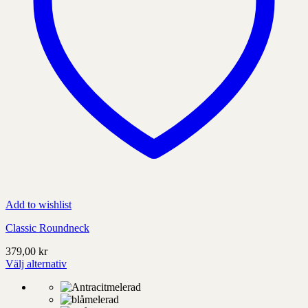
Add to wishlist
Classic Roundneck
379,00
kr
Välj alternativ
Denna
produkt
har