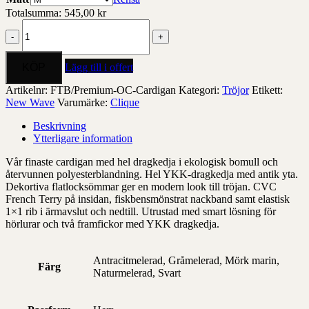
Totalsumma:
545,00
kr
Premium
OC
Cardigan
mängd
Lägg till i offert
Artikelnr:
FTB/Premium-OC-Cardigan
Kategori:
Tröjor
Etikett:
New Wave
Varumärke:
Clique
Beskrivning
Ytterligare information
Vår finaste cardigan med hel dragkedja i ekologisk bomull och
återvunnen polyesterblandning. Hel YKK-dragkedja med antik yta.
Dekortiva flatlocksömmar ger en modern look till tröjan. CVC
French Terry på insidan, fiskbensmönstrat nackband samt elastisk
1×1 rib i ärmavslut och nedtill. Utrustad med smart lösning för
hörlurar och två framfickor med YKK dragkedja.
Antracitmelerad, Gråmelerad, Mörk marin,
Färg
Naturmelerad, Svart