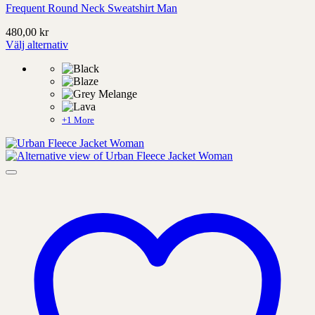
Frequent Round Neck Sweatshirt Man
480,00
kr
Välj alternativ
Denna
produkt
har
alternativ
som
kan
+1 More
väljas
på
produktens
sida