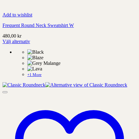
Add to wishlist
Frequent Round Neck Sweatshirt W
480,00
kr
Välj alternativ
Denna
produkt
har
alternativ
som
kan
+1 More
väljas
på
produktens
sida