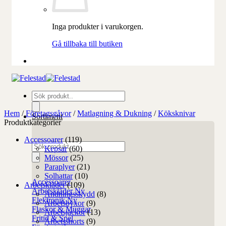
Inga produkter i varukorgen.
Gå tillbaka till butiken
Produktsökning
Hem
/
Företagsgåvor
/
Matlagning & Dukning
/
Köksknivar
Sortiment
Produktkategorier
Accessoarer
(119)
Produktsökning
Kepsar
(60)
Mössor
(25)
Paraplyer
(21)
Solhattar
(10)
Accessoarer
Arbetskläder
(109)
Arbetskläder
Andningsskydd
(8)
Elektronik
Arbetsbyxor
(9)
Flaskor & Muggar
Arbetsjackor
(13)
Fritid & Spel
Arbetsshorts
(9)