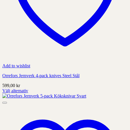
Add to wishlist
Orrefors Jernverk 4-pack knives Steel Stål
599,00
kr
Välj alternativ
Denna
produkt
har
alternativ
som
kan
väljas