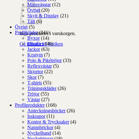
Mässväggar
(12)
Övrigt
(20)
Skylt & Display
(21)
Tält
(6)
Övrigt
(5)
Profilkläder
(341)
Inga produkter i varukorgen.
Byxor
(14)
Hoodies
(40)
Gå tillbaka till butiken
Jackor
(63)
Kostym
(7)
Polo & Pikétröjor
(33)
Reflexvästar
(5)
Skjortor
(22)
Skor
(7)
T-shirts
(55)
Träningskläder
(26)
Tröjor
(55)
Västar
(27)
Profilprodukter
(168)
Anteckningsböcker
(26)
Isskrapor
(11)
Kontor & Trycksaker
(4)
Namnbrickor
(4)
Nyckelband
(14)
Nyckelringar
(18)