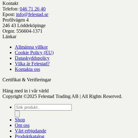
Denna
Kontakt
produkt
Telefon:
046 71 26 40
har
Epost:
info@felestad.se
alternativ
Profilvägen 4
som
246 43 Löddeköpinge
kan
Orgnr. 556604-1371
väljas
Länkar
på
Allmänna villkor
produktens
Cookie Policy (EU)
sida
Dataskyddspolicy
Vilka är Felestad?
Kontakta oss
Certifikat & Verifieringar
Häng med in i vår värld
Copyright ©2025 Felestad Trading AB | All Rights Reserved.
Produktsökning
Shop
Om oss
Vårt erbjudande
Produktkatalog