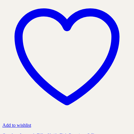
som
kan
väljas
på
produktens
sida
Add to wishlist