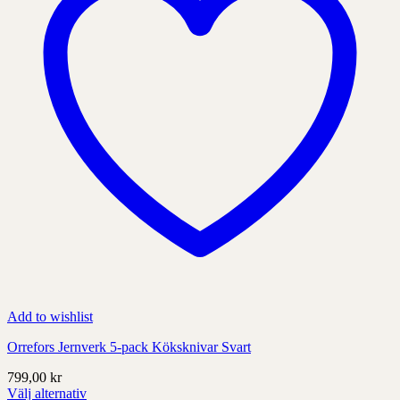
på
produktens
sida
Add to wishlist
Orrefors Jernverk 5-pack Köksknivar Svart
799,00
kr
Välj alternativ