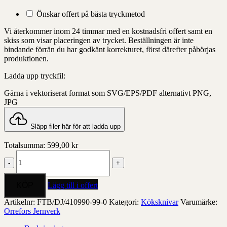
Önskar offert på bästa tryckmetod
Vi återkommer inom 24 timmar med en kostnadsfri offert samt en
skiss som visar placeringen av trycket. Beställningen är inte
bindande förrän du har godkänt korrekturet, först därefter påbörjas
produktionen.
Ladda upp tryckfil:
Gärna i vektoriserat format som SVG/EPS/PDF alternativt PNG,
JPG
Släpp filer här för att ladda upp
Totalsumma:
599,00
kr
4-
pack
Svarta
exklusiva
Lägg till i offert
knivar
mängd
Artikelnr:
FTB/DJ/410990-99-0
Kategori:
Köksknivar
Varumärke:
Orrefors Jernverk