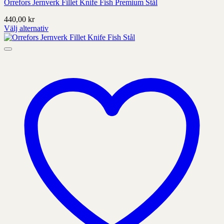
Orrefors Jernverk Fillet Knife Fish Premium Stål
440,00
kr
Välj alternativ
Denna
produkt
har
alternativ
som
kan
väljas
på
produktens
sida