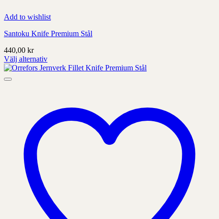
Add to wishlist
Santoku Knife Premium Stål
440,00
kr
Välj alternativ
Denna
produkt
har
alternativ
som
kan
väljas
på
produktens
sida