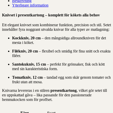
Beskrivning
Ytterligare information
Knivset i presentkartong – komplett för kökets alla behov
Ett elegant knivset som kombinerar funktion, precision och stil. Setet
innehåller fyra noggrant utvalda knivar för alla typer av matlagning:
Kockkniv, 20 cm
– den mångsidiga allroundkniven för det
mesta i köket.
Filékniv, 20 cm
– flexibel och smidig för fina snitt och exakta
filéer.
Santokukniv, 15 cm
– perfekt för grönsaker, fisk och kött
med sin karakteristiska form.
Tomatkniv, 12 cm
– tandad egg som skär genom tomater och
frukt utan att mosa.
Knivarna levereras i en stilren
presentkartong
, vilket gör setet till
en uppskattad gåva – lika passande för den passionerade
hemmakocken som för proffset.
Färg
Svart