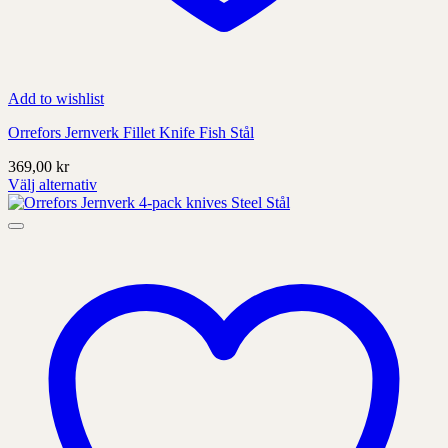
Add to wishlist
Orrefors Jernverk Fillet Knife Fish Stål
369,00
kr
Välj alternativ
Denna
produkt
har
alternativ
som
kan
väljas
på
produktens
sida