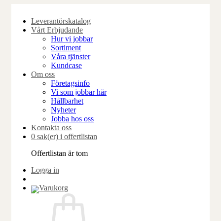
Skip
to
Leverantörskatalog
content
Vårt Erbjudande
Hur vi jobbar
Sortiment
Våra tjänster
Kundcase
Om oss
Företagsinfo
Vi som jobbar här
Hållbarhet
Nyheter
Jobba hos oss
Kontakta oss
0 sak(er) i offertlistan
Offertlistan är tom
Logga in