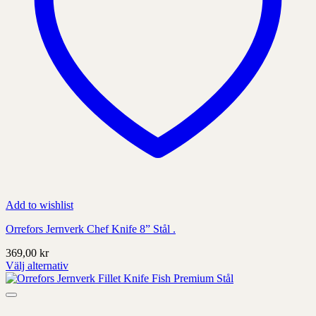
Add to wishlist
Orrefors Jernverk Chef Knife 8” Stål .
369,00
kr
Välj alternativ
Denna
produkt
har
alternativ