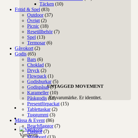
Täcken
(10)
Fritid & Spel
(83)
Outdoor
(37)
Övrigt
(2)
Picnic
(18)
Resetillbehör
(7)
Spel
(13)
Termosar
(6)
Gåvokort
(2)
Godis
(65)
Bars
(6)
Choklad
(3)
Dryck
(2)
Flowpack
(1)
Godisburkar
(5)
UNTAGGED MOVEMENT
Godispåsar
(7)
Karameller
(10)
Ert varumärke. Er identitet.
Påskgodis
(11)
Presentförpackat
(15)
Tablettaskar
(2)
Tuggummi
(3)
Mässa & Event
(86)
Beachflaggor
(7)
Flaggor
(7)
Varukorg
Mässbord
(13)