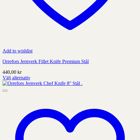
Add to wishlist
Orrefors Jernverk Fillet Knife Premium Stål
440,00
kr
Välj alternativ
Denna
produkt
har
alternativ
som
kan
väljas
på
produktens
sida