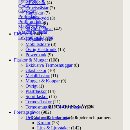
Företagsgåvor
Arbetsskor
(4)
Godis
Arbetsvästar
(2)
Gåvokort
Handskar
(7)
Profilkläder
Hörselskydd
(8)
Profilprodukter
Säkerhet
(8)
Mässa & Event
Skyddshjälmar
(42)
Väskor & Påsar
Elektronik
(44)
Leverantörskatalog
Högtalare
(12)
Mobilladdare
(8)
Övrig Elektronik
(15)
Powerbank
(9)
Flaskor & Muggar
(108)
Exklusiva Termosmuggar
(8)
Glasflaskor
(10)
Metallflaskor
(11)
Muggar & Koppar
(9)
Övrigt
(1)
Plastflaskor
(14)
Sportflaskor
(15)
Termosflaskor
(21)
SOMMARENS GÅVOR
Termosmuggar / To-Go muggar
(19)
Företagsgåvor
(982)
Dekoration & Inredning
(281)
Gåvor till medarbetare, kunder och partners
Krukor
(23)
Ljus & Ljusstakar
(142)