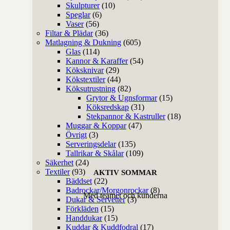
Skulpturer
(10)
Speglar
(6)
Vaser
(56)
Filtar & Plädar
(36)
Matlagning & Dukning
(605)
Glas
(114)
Kannor & Karaffer
(54)
Köksknivar
(29)
Kökstextiler
(44)
Köksutrustning
(82)
Grytor & Ugnsformar
(15)
Köksredskap
(31)
Stekpannor & Kastruller
(18)
Muggar & Koppar
(47)
Övrigt
(3)
Serveringsdelar
(135)
Tallrikar & Skålar
(109)
Säkerhet
(24)
Textiler
(93)
AKTIV SOMMAR
Bäddset
(22)
Badrockar/Morgonrockar
(8)
Med teamet och kunderna
Dukar & Servetter
(3)
Förkläden
(15)
Handdukar
(15)
Kuddar & Kuddfodral
(17)