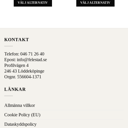
VÄLJ ALTERNATIV
VÄLJ ALTERNATIV
Denna
Denna
produkt
produkt
har
har
alternativ
alternativ
som
som
kan
kan
KONTAKT
väljas
väljas
på
på
Telefon:
046 71 26 40
produktens
produktens
Epost:
info@felestad.se
sida
sida
Profilvägen 4
246 43 Löddeköpinge
Orgnr. 556604-1371
LÄNKAR
Allmänna villkor
Cookie Policy (EU)
Dataskyddspolicy