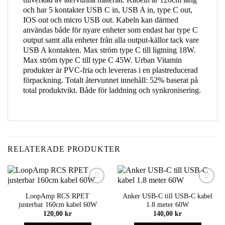
och har 5 kontakter USB C in, USB A in, type C out,
IOS out och micro USB out. Kabeln kan därmed
användas både för nyare enheter som endast har type C
output samt alla enheter från alla output-källor tack vare
USB A kontakten. Max ström type C till ligtning 18W.
Max ström type C till type C 45W. Urban Vitamin
produkter är PVC-fria och levereras i en plastreducerad
förpackning. Totalt återvunnet innehåll: 52% baserat på
total produktvikt. Både för laddning och synkronisering.
RELATERADE PRODUKTER
Add to
Add to
LoopAmp RCS RPET
Anker USB-C till USB-C kabel
wishlist
wishlist
justerbar 160cm kabel 60W
1.8 meter 60W
120,00
kr
140,00
kr