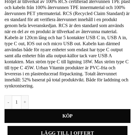
Höljet är tillverkat av 100% RCS certifierad återvunnen TPE plast
och kabeln från 100% återvunnen TPE innermaterial och 100%
återvunnen PET yttermaterial. RCS (Recycled Claim Standard) är
en standard för att verifiera återvunnet innehåll i en produkt
genom hela leveranskedjan. RCS är den standard som används
när en del av en produkt är tillverkad av återvunna material.
Kabeln är 120cm lång och har 5 kontakter USB C in, USB A in,
type C out, IOS out och micro USB out. Kabeln kan därmed
användas både för nyare enheter som endast har type C output
samt alla enheter från alla output-källor tack vare USB A
kontakten. Max ström type C till ligtning 18W. Max ström type C
till type C 45W. Urban Vitamin produkter är PVC-fria och
levereras i en plastreducerad förpackning. Totalt återvunnet
innehåll: 52% baserat på total produktvikt. Både för laddning och
synkronisering.
Oakland 6-i-1 kabel RCS återvunnen rplast m. snabbladdning mängd
LÄGG TILL I OFFERT