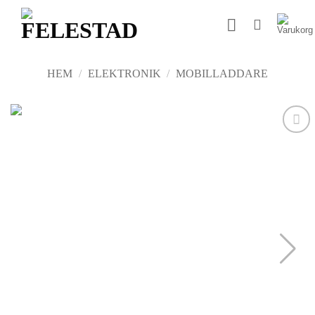
Skip
to
content
HEM
/
ELEKTRONIK
/
MOBILLADDARE
Add to
wishlist