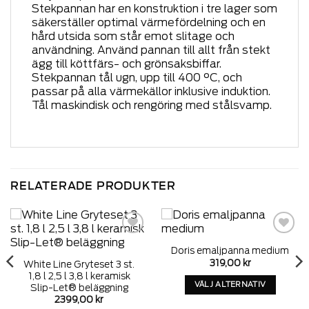
Stekpannan har en konstruktion i tre lager som
säkerställer optimal värmefördelning och en
hård utsida som står emot slitage och
användning. Använd pannan till allt från stekt
ägg till köttfärs- och grönsaksbiffar.
Stekpannan tål ugn, upp till 400 °C, och
passar på alla värmekällor inklusive induktion.
Tål maskindisk och rengöring med stålsvamp.
RELATERADE PRODUKTER
Add to
Add to
Doris emaljpanna medium
wishlist
wishlist
319,00
kr
White Line Gryteset 3 st.
1,8 l 2,5 l 3,8 l keramisk
VÄLJ ALTERNATIV
Slip-Let® beläggning
2399,00
kr
Denna