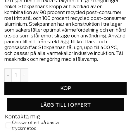
fett, ger den perfekta stekytan och gör rengöringen
enkel. Stekpannans kropp är tillverkad av en
kombination av 90 procent recycled post-consumer
rostfritt stål och 100 procent recycled post-consumer
aluminium. Stekpannan har en konstruktion i tre lager
som säkerställer optimal värmefördelning och en hård
utsida som står emot slitage och användning. Använd
pannan till allt från stekt ägg till köttfärs- och
grönsaksbiffar. Stekpannan tål ugn, upp till 400 °C,
och passar på alla värmekällor inklusive induktion. Tål
maskindisk och rengöring med stålsvamp.
Multi stekpanna 28 cm Mosaic keramisk Slip-Let®-beläggni
LÄGG TILL I OFFERT
Kontakta mig
Önskar offert på bästa
tryckmetod