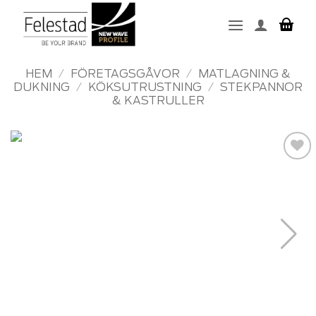
Skip
to
content
HEM
/
FÖRETAGSGÅVOR
/
MATLAGNING &
DUKNING
/
KÖKSUTRUSTNING
/
STEKPANNOR
& KASTRULLER
Add to
wishlist