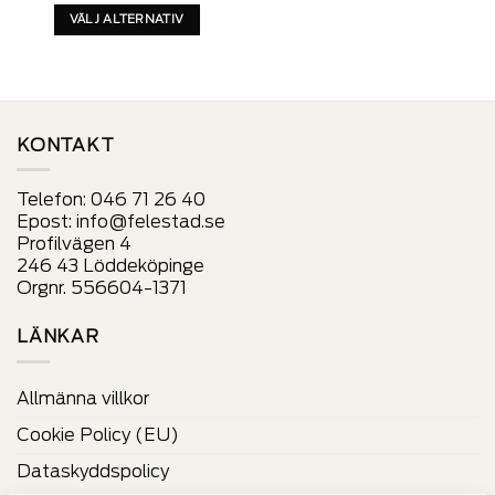
produkt
VÄLJ ALTERNATIV
har
Denna
alternativ
produkt
som
har
kan
alternativ
väljas
som
på
KONTAKT
kan
produktens
väljas
sida
Telefon:
046 71 26 40
på
Epost:
info@felestad.se
produktens
Profilvägen 4
sida
246 43 Löddeköpinge
Orgnr. 556604-1371
LÄNKAR
Allmänna villkor
Cookie Policy (EU)
Dataskyddspolicy