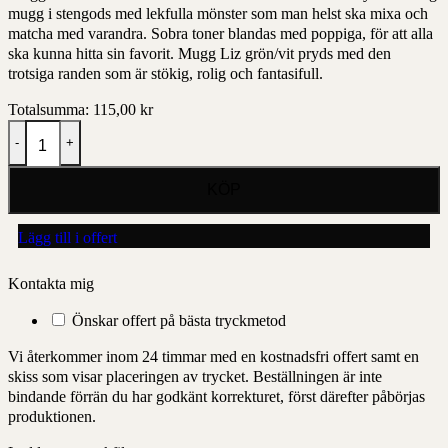
mugg i stengods med lekfulla mönster som man helst ska mixa och
matcha med varandra. Sobra toner blandas med poppiga, för att alla
ska kunna hitta sin favorit. Mugg Liz grön/vit pryds med den
trotsiga randen som är stökig, rolig och fantasifull.
Totalsumma:
115,00
kr
Mugg Liz randig mängd
Lägg till i offert
Kontakta mig
Önskar offert på bästa tryckmetod
Vi återkommer inom 24 timmar med en kostnadsfri offert samt en
skiss som visar placeringen av trycket. Beställningen är inte
bindande förrän du har godkänt korrekturet, först därefter påbörjas
produktionen.