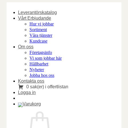
Skip
to
Leverantörskatalog
content
Vårt Erbjudande
Hur vi jobbar
Sortiment
Våra tjänster
Kundcase
Om oss
Företagsinfo
Vi som jobbar här
Hållbarhet
Nyheter
Jobba hos oss
Kontakta oss
0 sak(er) i offertlistan
Logga in