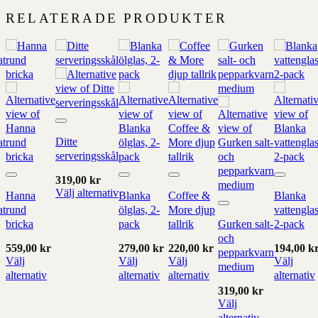
RELATERADE PRODUKTER
Add to
wishlist
Ditte
serveringsskål
319,00
kr
Add to
Add to
Add to
Add to
Välj alternativ
wishlist
wishlist
wishlist
wishlist
Hanna
Blanka
Coffee &
Blanka
Denna
at
rund
ölglas, 2-
More djup
Add to
vattenglas
produkt
wishlist
bricka
pack
tallrik
Gurken salt-
2-pack
har
och
559,00
kr
279,00
kr
220,00
kr
194,00
k
alternativ
pepparkvarn
Välj
Välj
Välj
Välj
som
medium
alternativ
alternativ
alternativ
alternativ
kan
Denna
Denna
Denna
Denna
319,00
kr
väljas
produkt
produkt
produkt
produkt
Välj
på
har
har
har
har
alternativ