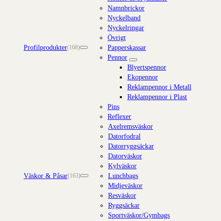
Namnbrickor
Nyckelband
Nyckelringar
Övrigt
Profilprodukter
Papperskassar
(168)
Pennor
Blyertspennor
Ekopennor
Reklampennor i Metall
Reklampennor i Plast
Pins
Reflexer
Axelremsväskor
Datorfodral
Datorryggsäckar
Datorväskor
Kylväskor
Väskor & Påsar
Lunchbags
(163)
Midjeväskor
Resväskor
Ryggsäckar
Sportväskor/Gymbags