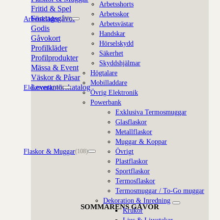
Arbetsshorts
Fritid & Spel
Arbetsskor
Företagsgåvor
Arbetskläder
(109)
Arbetsvästar
Godis
Handskar
Gåvokort
Hörselskydd
Profilkläder
Säkerhet
Profilprodukter
Skyddshjälmar
Mässa & Event
Högtalare
Väskor & Påsar
Mobilladdare
Leverantörskatalog
Elektronik
(44)
Övrig Elektronik
Powerbank
Exklusiva Termosmuggar
Glasflaskor
Metallflaskor
Muggar & Koppar
Flaskor & Muggar
Övrigt
(108)
Plastflaskor
Sportflaskor
Termosflaskor
Termosmuggar / To-Go muggar
Dekoration & Inredning
SOMMARENS GÅVOR
Krukor
Ljus & Ljusstakar