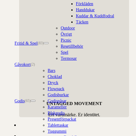
Förkläden
Handdukar
Kuddar & Kuddfodral
Täcken
Outdoor
Övrigt
Picnic
Fritid & Spel
(83)
Resetillbehör
Spel
Termosar
Gåvokort
(2)
Bars
Choklad
Dryck
Flowpack
Godisburkar
Godis
Godispåsar
(65)
UNTAGGED MOVEMENT
Karameller
Påskgodis
Ert varumärke. Er identitet.
Presentförpackat
Tablettaskar
Tuggummi