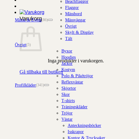
Beachflaggor
Flaggor
Mässbord
Varukorg
Mässa & Event
Mässväggar
(86)
Övrigt
Skylt & Display
Tält
Övrigt
(5)
Byxor
Hoodies
Inga produkter i varukorgen.
Jackor
Kostym
Gå tillbaka till butiken
Polo & Pikétröjor
Reflexvästar
Profilkläder
(341)
Skjortor
Skor
T-shirts
Träningskläder
Tröjor
Västar
Anteckningsböcker
Isskrapor
Kontor & Trycksaker