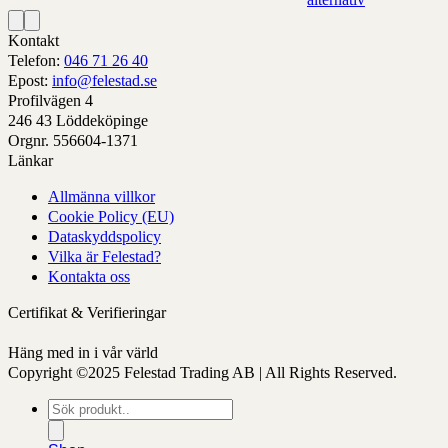
produktens
alternativ
alternativ
alternativ
Denna
alternativ
sida
som
som
som
produkt
som
Kontakt
kan
kan
kan
har
kan
Telefon:
046 71 26 40
väljas
väljas
väljas
alternativ
väljas
Epost:
info@felestad.se
på
på
på
som
på
Profilvägen 4
produktens
produktens
produktens
kan
produkten
246 43 Löddeköpinge
sida
sida
sida
väljas
sida
Orgnr. 556604-1371
på
Länkar
produktens
Allmänna villkor
sida
Cookie Policy (EU)
Dataskyddspolicy
Vilka är Felestad?
Kontakta oss
Certifikat & Verifieringar
Häng med in i vår värld
Copyright ©2025 Felestad Trading AB | All Rights Reserved.
Produktsökning