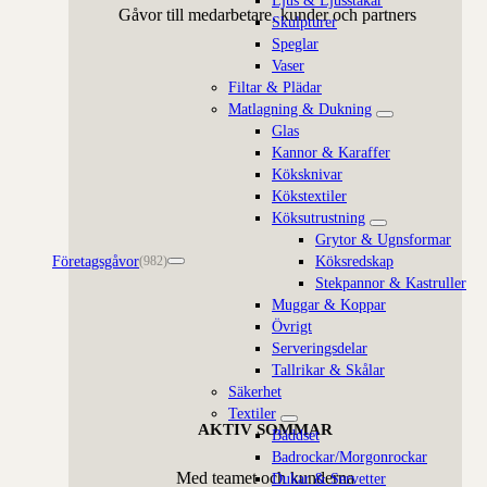
Gåvor till medarbetare, kunder och partners
Skulpturer
Speglar
Vaser
Filtar & Plädar
Matlagning & Dukning
Glas
Kannor & Karaffer
Köksknivar
Kökstextiler
Köksutrustning
Grytor & Ugnsformar
Företagsgåvor
Köksredskap
(982)
Stekpannor & Kastruller
Muggar & Koppar
Övrigt
Serveringsdelar
Tallrikar & Skålar
Säkerhet
Textiler
AKTIV SOMMAR
Bäddset
Badrockar/Morgonrockar
Med teamet och kunderna
Dukar & Servetter