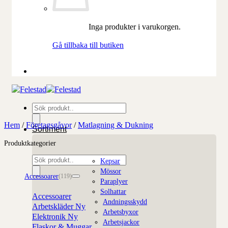
Inga produkter i varukorgen.
Gå tillbaka till butiken
Produktsökning
Hem
/
Företagsgåvor
/
Matlagning & Dukning
Sortiment
Produktkategorier
Produktsökning
Kepsar
Mössor
Accessoarer
(119)
Paraplyer
Solhattar
Accessoarer
Andningsskydd
Arbetskläder
Arbetsbyxor
Elektronik
Arbetsjackor
Flaskor & Muggar