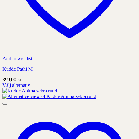
Add to wishlist
Kudde Pathi M
399,00
kr
Välj alternativ
Denna
produkt
har
alternativ
som
kan
väljas
på
produktens