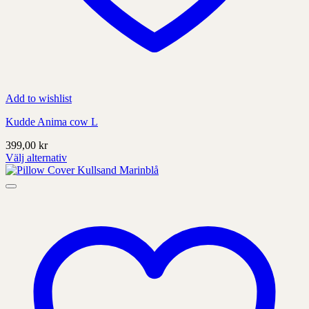
Add to wishlist
Kudde Anima cow L
399,00
kr
Välj alternativ
Denna
produkt
har
alternativ
som
kan
väljas
på
produktens
sida