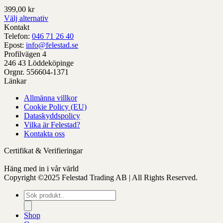
399,00
kr
Välj alternativ
Denna
Kontakt
produkt
Telefon:
046 71 26 40
har
Epost:
info@felestad.se
alternativ
Profilvägen 4
som
246 43 Löddeköpinge
kan
Orgnr. 556604-1371
väljas
Länkar
på
Allmänna villkor
produktens
Cookie Policy (EU)
sida
Dataskyddspolicy
Vilka är Felestad?
Kontakta oss
Certifikat & Verifieringar
Häng med in i vår värld
Copyright ©2025 Felestad Trading AB | All Rights Reserved.
Produktsökning
Shop