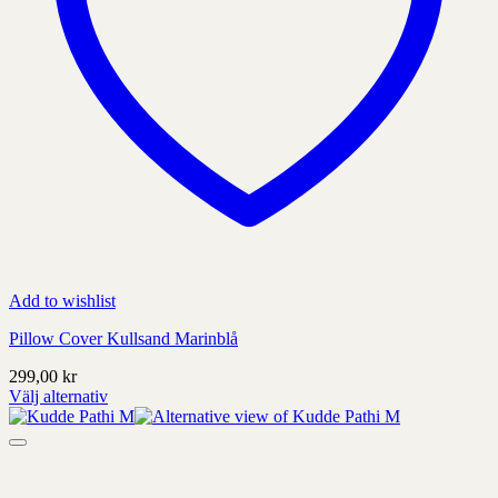
Add to wishlist
Pillow Cover Kullsand Marinblå
299,00
kr
Välj alternativ
Denna
produkt
har
alternativ
som