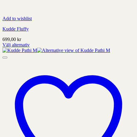
Add to wishlist
Kudde Fluffy
699,00
kr
Välj alternativ
Denna
produkt
har
alternativ
som
kan
väljas
på
produktens
sida