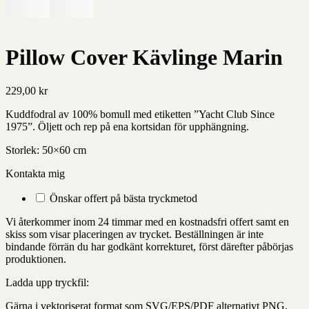
Pillow Cover Kävlinge Marin
229,00
kr
Kuddfodral av 100% bomull med etiketten ”Yacht Club Since
1975”. Öljett och rep på ena kortsidan för upphängning.
Storlek: 50×60 cm
Kontakta mig
Önskar offert på bästa tryckmetod
Vi återkommer inom 24 timmar med en kostnadsfri offert samt en
skiss som visar placeringen av trycket. Beställningen är inte
bindande förrän du har godkänt korrekturet, först därefter påbörjas
produktionen.
Ladda upp tryckfil:
Gärna i vektoriserat format som SVG/EPS/PDF alternativt PNG,