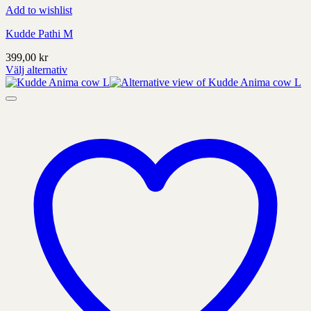
Add to wishlist
Kudde Pathi M
399,00
kr
Välj alternativ
Denna
produkt
har
alternativ
som
kan
väljas
på
produktens
sida