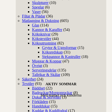
Skulpturer
(10)
Speglar
(6)
Vaser
(56)
Filtar & Plädar
(36)
Matlagning & Dukning
(605)
Glas
(114)
Kannor & Karaffer
(54)
Köksknivar
(29)
Kökstextiler
(44)
Köksutrustning
(82)
Grytor & Ugnsformar
(15)
Köksredskap
(31)
Stekpannor & Kastruller
(18)
Muggar & Koppar
(47)
Övrigt
(3)
Serveringsdelar
(135)
Tallrikar & Skålar
(109)
Säkerhet
(24)
Textiler
(93)
AKTIV SOMMAR
Bäddset
(22)
Badrockar/Morgonrockar
(8)
Med teamet och kunderna
Dukar & Servetter
(3)
Förkläden
(15)
Handdukar
(15)
Kuddar & Kuddfodral
(17)