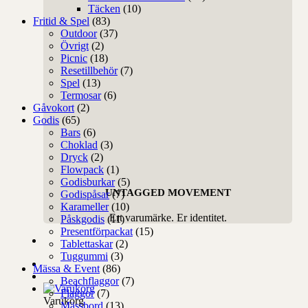
Täcken
(10)
Fritid & Spel
(83)
Outdoor
(37)
Övrigt
(2)
Picnic
(18)
Resetillbehör
(7)
Spel
(13)
Termosar
(6)
Gåvokort
(2)
Godis
(65)
Bars
(6)
Choklad
(3)
Dryck
(2)
Flowpack
(1)
Godisburkar
(5)
UNTAGGED MOVEMENT
Godispåsar
(7)
Karameller
(10)
Ert varumärke. Er identitet.
Påskgodis
(11)
Presentförpackat
(15)
Tablettaskar
(2)
Tuggummi
(3)
Mässa & Event
(86)
Beachflaggor
(7)
Flaggor
(7)
Varukorg
Mässbord
(13)