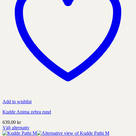
sida
Add to wishlist
Kudde Anima zebra rund
639,00
kr
Välj alternativ
Denna