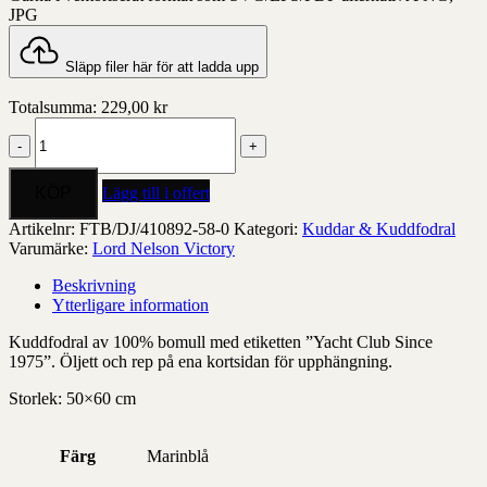
JPG
Släpp filer här för att ladda upp
Totalsumma:
229,00
kr
Pillow
Cover
Kävlinge
Marin
Lägg till i offert
mängd
Artikelnr:
FTB/DJ/410892-58-0
Kategori:
Kuddar & Kuddfodral
Varumärke:
Lord Nelson Victory
Beskrivning
Ytterligare information
Kuddfodral av 100% bomull med etiketten ”Yacht Club Since
1975”. Öljett och rep på ena kortsidan för upphängning.
Storlek: 50×60 cm
Färg
Marinblå