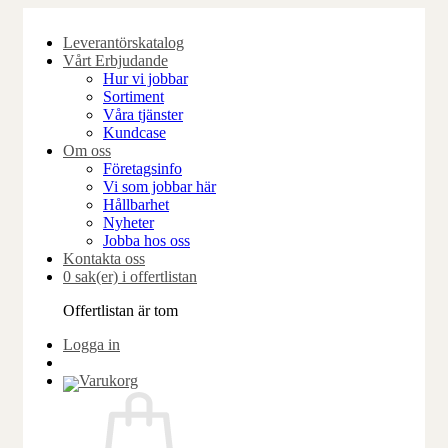
Skip
to
Leverantörskatalog
content
Vårt Erbjudande
Hur vi jobbar
Sortiment
Våra tjänster
Kundcase
Om oss
Företagsinfo
Vi som jobbar här
Hållbarhet
Nyheter
Jobba hos oss
Kontakta oss
0 sak(er) i offertlistan
Offertlistan är tom
Logga in