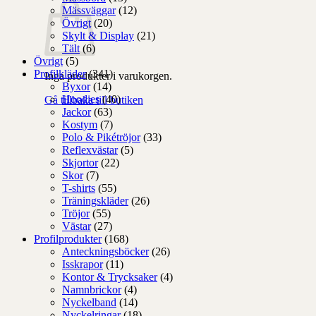
Mässväggar
(12)
Övrigt
(20)
Skylt & Display
(21)
Tält
(6)
Övrigt
(5)
Profilkläder
(341)
Inga produkter i varukorgen.
Byxor
(14)
Hoodies
(40)
Gå tillbaka till butiken
Jackor
(63)
Kostym
(7)
Polo & Pikétröjor
(33)
Reflexvästar
(5)
Skjortor
(22)
Skor
(7)
T-shirts
(55)
Träningskläder
(26)
Tröjor
(55)
Västar
(27)
Profilprodukter
(168)
Anteckningsböcker
(26)
Isskrapor
(11)
Kontor & Trycksaker
(4)
Namnbrickor
(4)
Nyckelband
(14)
Nyckelringar
(18)