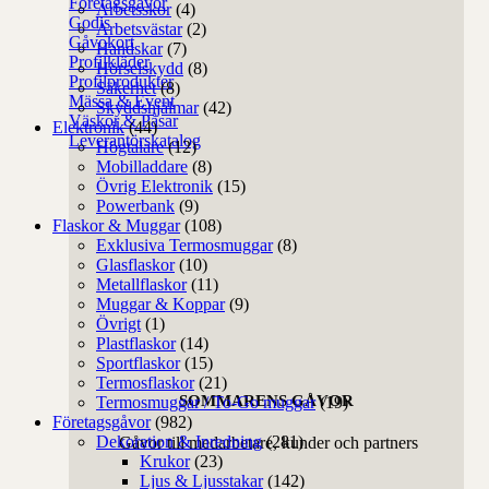
Företagsgåvor
Arbetsskor
(4)
Godis
Arbetsvästar
(2)
Gåvokort
Handskar
(7)
Profilkläder
Hörselskydd
(8)
Profilprodukter
Säkerhet
(8)
Mässa & Event
Skyddshjälmar
(42)
Väskor & Påsar
Elektronik
(44)
Leverantörskatalog
Högtalare
(12)
Mobilladdare
(8)
Övrig Elektronik
(15)
Powerbank
(9)
Flaskor & Muggar
(108)
Exklusiva Termosmuggar
(8)
Glasflaskor
(10)
Metallflaskor
(11)
Muggar & Koppar
(9)
Övrigt
(1)
Plastflaskor
(14)
Sportflaskor
(15)
Termosflaskor
(21)
SOMMARENS GÅVOR
Termosmuggar / To-Go muggar
(19)
Företagsgåvor
(982)
Dekoration & Inredning
(281)
Gåvor till medarbetare, kunder och partners
Krukor
(23)
Ljus & Ljusstakar
(142)