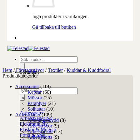
Inga produkter i varukorgen.
Gå tillbaka till butiken
Produktsökning
Hem
/
Företagsgåvor
/
Textiler
/
Kuddar & Kuddfodral
Sortiment
Produktkategorier
Accessoarer
(119)
Produktsökning
Kepsar
(60)
Mössor
(25)
Paraplyer
(21)
Solhattar
(10)
Accessoarer
Arbetskläder
(109)
Arbetskläder
Andningsskydd
(8)
Elektronik
Arbetsbyxor
(9)
Flaskor & Muggar
Arbetsjackor
(13)
Fritid & Spel
Arbetsshorts
(9)