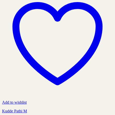
kan
väljas
på
produktens
sida
Add to wishlist
Kudde Pathi M