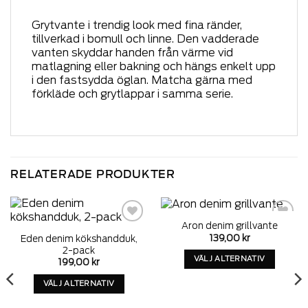
Grytvante i trendig look med fina ränder,
tillverkad i bomull och linne. Den vadderade
vanten skyddar handen från värme vid
matlagning eller bakning och hängs enkelt upp
i den fastsydda öglan. Matcha gärna med
förkläde och grytlappar i samma serie.
RELATERADE PRODUKTER
Aron denim grillvante
Add to
Add to
139,00
kr
Eden denim kökshandduk,
wishlist
wishlist
2-pack
VÄLJ ALTERNATIV
199,00
kr
Denna
VÄLJ ALTERNATIV
produkt
Denna
har