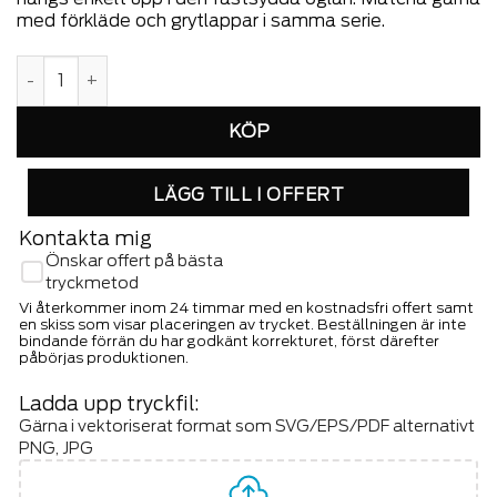
med förkläde och grytlappar i samma serie.
Lord Nelson Victory Grillvante Rand Marinblå mängd
LÄGG TILL I OFFERT
Kontakta mig
Önskar offert på bästa
tryckmetod
Vi återkommer inom 24 timmar med en kostnadsfri offert samt
en skiss som visar placeringen av trycket. Beställningen är inte
bindande förrän du har godkänt korrekturet, först därefter
påbörjas produktionen.
Ladda upp tryckfil:
Gärna i vektoriserat format som SVG/EPS/PDF alternativt
PNG, JPG