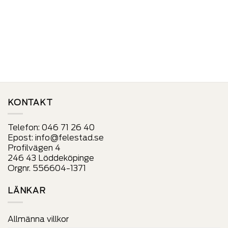
produkt
alternativ
har
som
alternativ
kan
som
väljas
kan
på
väljas
produktens
på
sida
produktens
sida
KONTAKT
Telefon:
046 71 26 40
Epost:
info@felestad.se
Profilvägen 4
246 43 Löddeköpinge
Orgnr. 556604-1371
LÄNKAR
Allmänna villkor