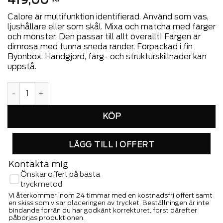
Calore är multifunktion identifierad. Använd som vas,
ljushållare eller som skål. Mixa och matcha med färger
och mönster. Den passar till allt överallt! Färgen är
dimrosa med tunna sneda ränder. Förpackad i fin
Byonbox. Handgjord, färg- och strukturskillnader kan
uppstå.
Ljuslykta Calore line M mängd
LÄGG TILL I OFFERT
Kontakta mig
Önskar offert på bästa
tryckmetod
Vi återkommer inom 24 timmar med en kostnadsfri offert samt
en skiss som visar placeringen av trycket. Beställningen är inte
bindande förrän du har godkänt korrekturet, först därefter
påbörjas produktionen.