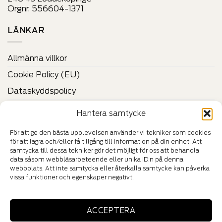
Orgnr. 556604-1371
LÄNKAR
Allmänna villkor
Cookie Policy (EU)
Dataskyddspolicy
Vilka är Felestad?
Hantera samtycke
Kontakta oss
För att ge den bästa upplevelsen använder vi tekniker som cookies
för att lagra och/eller få tillgång till information på din enhet. Att
CERTIFIKAT & VERIFIERINGAR
samtycka till dessa tekniker gör det möjligt för oss att behandla
data såsom webbläsarbeteende eller unika ID:n på denna
webbplats. Att inte samtycka eller återkalla samtycke kan påverka
vissa funktioner och egenskaper negativt.
HÄNG MED IN I VÅR VÄRLD
ACCEPTERA