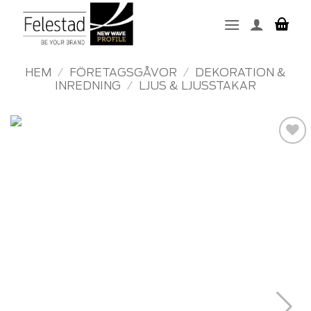
Skip
to
content
HEM
/
FÖRETAGSGÅVOR
/
DEKORATION &
INREDNING
/
LJUS & LJUSSTAKAR
Add to
wishlist