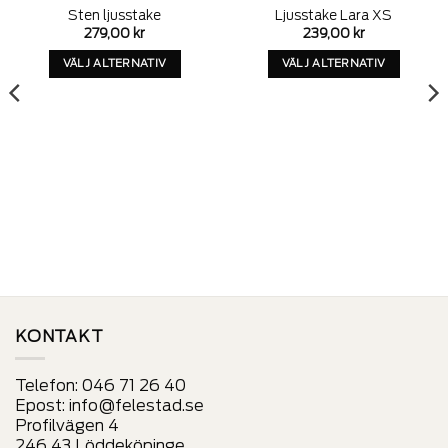
Sten ljusstake
Ljusstake Lara XS
Add to
Add to
279,00
kr
239,00
kr
wishlist
wishlist
VÄLJ ALTERNATIV
VÄLJ ALTERNATIV
Denna
Denna
produkt
produkt
har
har
alternativ
alternativ
som
som
kan
kan
väljas
väljas
på
på
produktens
produktens
sida
sida
KONTAKT
Telefon:
046 71 26 40
Epost:
info@felestad.se
Profilvägen 4
246 43 Löddeköpinge