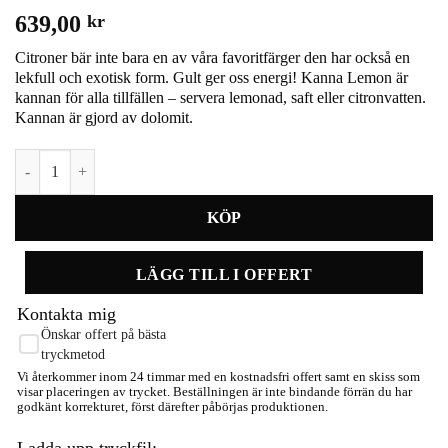
639,00
kr
Citroner bär inte bara en av våra favoritfärger den har också en
lekfull och exotisk form. Gult ger oss energi! Kanna Lemon är
kannan för alla tillfällen – servera lemonad, saft eller citronvatten.
Kannan är gjord av dolomit.
Kanna Lemon mängd
LÄGG TILL I OFFERT
Kontakta mig
Önskar offert på bästa
tryckmetod
Vi återkommer inom 24 timmar med en kostnadsfri offert samt en skiss som
visar placeringen av trycket. Beställningen är inte bindande förrän du har
godkänt korrekturet, först därefter påbörjas produktionen.
Ladda upp tryckfil: