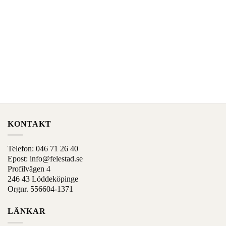
produkt
produkt
har
har
alternativ
alternativ
som
som
kan
kan
väljas
väljas
på
på
produktens
produktens
sida
sida
KONTAKT
Telefon:
046 71 26 40
Epost:
info@felestad.se
Profilvägen 4
246 43 Löddeköpinge
Orgnr. 556604-1371
LÄNKAR