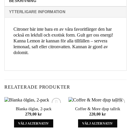
BESKRIVNING
YTTERLIGARE INFORMATION
Citroner bär inte bara en av våra favoritfärger den har
också en lekfull och exotisk form. Gult ger oss energi!
Kanna Lemon är kannan för alla tillfällen – servera
lemonad, saft eller citronvatten. Kannan är gjord av
dolomit.
RELATERADE PRODUKTER
Blanka ölglas, 2-pack
Coffee & More djup tallrik
Add to
Add to
279,00
kr
220,00
kr
wishlist
wishlist
VÄLJ ALTERNATIV
VÄLJ ALTERNATIV
Denna
Denna