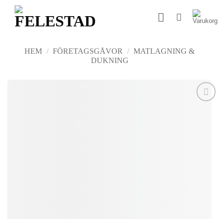
Skip
to
content
HEM
/
FÖRETAGSGÅVOR
/
MATLAGNING &
DUKNING
Add to
wishlist