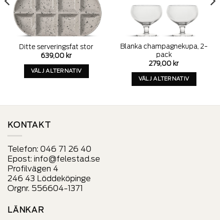
Blanka champagnekupa, 2-
Ditte serveringsfat stor
pack
639,00
kr
279,00
kr
VÄLJ ALTERNATIV
VÄLJ ALTERNATIV
Denna
Denna
produkt
produkt
har
har
alternativ
alternativ
som
KONTAKT
som
kan
kan
väljas
Telefon:
046 71 26 40
väljas
på
Epost:
info@felestad.se
på
produktens
Profilvägen 4
produktens
sida
246 43 Löddeköpinge
sida
Orgnr. 556604-1371
LÄNKAR