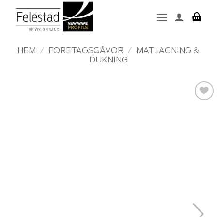
Skip
to
content
HEM
/
FÖRETAGSGÅVOR
/
MATLAGNING &
DUKNING
Add to
wishlist