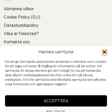
Allmänna villkor
Cookie Policy (EU)
Dataskyddspolicy
Vilka är Felestad?
Kontakta oss
Hantera samtycke
CERTIFIKAT & VERIFIERINGAR
För att ge den bästa upplevelsen använder vi tekniker som cookies
för att lagra och/eller få tillgång till information på din enhet. Att
samtycka till dessa tekniker gör det möjligt för oss att behandla
data såsom webbläsarbeteende eller unika ID:n på denna
webbplats. Att inte samtycka eller återkalla samtycke kan påverka
vissa funktioner och egenskaper negativt.
HÄNG MED IN I VÅR VÄRLD
ACCEPTERA