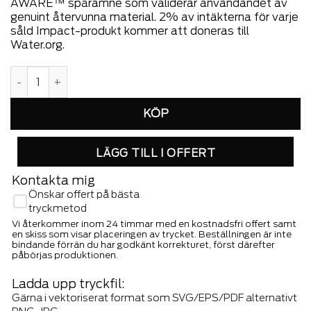
AWARE™ spårämne som validerar användandet av
genuint återvunna material. 2% av intäkterna för varje
såld Impact-produkt kommer att doneras till
Water.org.
Impact AWARE™ 14' laptopsleeve mängd
LÄGG TILL I OFFERT
Kontakta mig
Önskar offert på bästa
tryckmetod
Vi återkommer inom 24 timmar med en kostnadsfri offert samt
en skiss som visar placeringen av trycket. Beställningen är inte
bindande förrän du har godkänt korrekturet, först därefter
påbörjas produktionen.
Ladda upp tryckfil:
Gärna i vektoriserat format som SVG/EPS/PDF alternativt