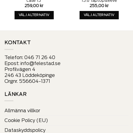
case 15′
15.6′ laptopsleeve
259,00
kr
255,00
kr
VÄLJ ALTERNATIV
VÄLJ ALTERNATIV
Denna
Denna
produkt
produkt
har
har
alternativ
alternativ
KONTAKT
som
som
kan
kan
Telefon:
046 71 26 40
väljas
väljas
Epost:
info@felestad.se
på
på
Profilvägen 4
produktens
produktens
246 43 Löddeköpinge
sida
sida
Orgnr. 556604-1371
LÄNKAR
Allmänna villkor
Cookie Policy (EU)
Dataskyddspolicy