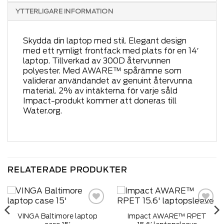
YTTERLIGARE INFORMATION
Skydda din laptop med stil. Elegant design
med ett rymligt frontfack med plats för en 14′
laptop. Tillverkad av 300D återvunnen
polyester. Med AWARE™ spårämne som
validerar användandet av genuint återvunna
material. 2% av intäkterna för varje såld
Impact-produkt kommer att doneras till
Water.org.
RELATERADE PRODUKTER
Add to
Add to
VINGA Baltimore laptop
Impact AWARE™ RPET
wishlist
wishlist