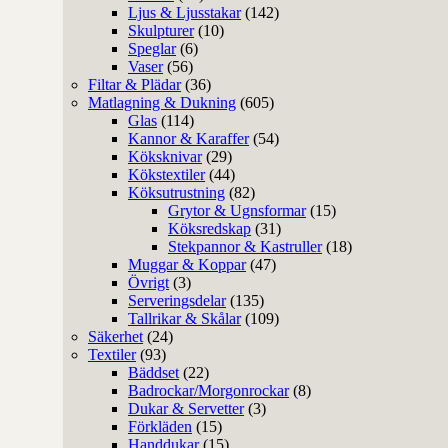
Ljus & Ljusstakar
(142)
Skulpturer
(10)
Speglar
(6)
Vaser
(56)
Filtar & Plädar
(36)
Matlagning & Dukning
(605)
Glas
(114)
Kannor & Karaffer
(54)
Köksknivar
(29)
Kökstextiler
(44)
Köksutrustning
(82)
Grytor & Ugnsformar
(15)
Köksredskap
(31)
Stekpannor & Kastruller
(18)
Muggar & Koppar
(47)
Övrigt
(3)
Serveringsdelar
(135)
Tallrikar & Skålar
(109)
Säkerhet
(24)
Textiler
(93)
Bäddset
(22)
Badrockar/Morgonrockar
(8)
Dukar & Servetter
(3)
Förkläden
(15)
Handdukar
(15)