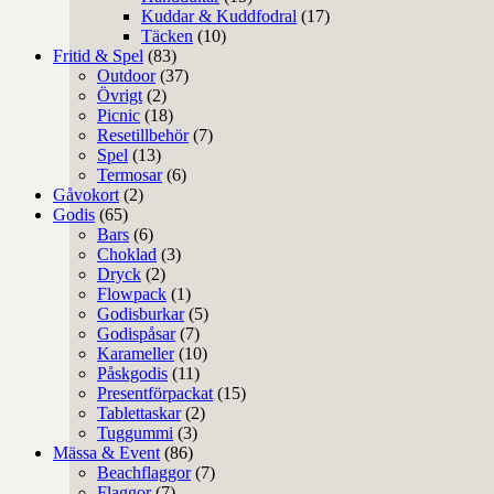
Kuddar & Kuddfodral
(17)
Täcken
(10)
Fritid & Spel
(83)
Outdoor
(37)
Övrigt
(2)
Picnic
(18)
Resetillbehör
(7)
Spel
(13)
Termosar
(6)
Gåvokort
(2)
Godis
(65)
Bars
(6)
Choklad
(3)
Dryck
(2)
Flowpack
(1)
Godisburkar
(5)
Godispåsar
(7)
Karameller
(10)
Påskgodis
(11)
Presentförpackat
(15)
Tablettaskar
(2)
Tuggummi
(3)
Mässa & Event
(86)
Beachflaggor
(7)
Flaggor
(7)