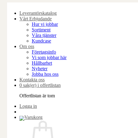
Skip
to
Leverantörskatalog
content
Vårt Erbjudande
Hur vi jobbar
Sortiment
Våra tjänster
Kundcase
Om oss
Företagsinfo
Vi som jobbar här
Hållbarhet
Nyheter
Jobba hos oss
Kontakta oss
0 sak(er) i offertlistan
Offertlistan är tom
Logga in