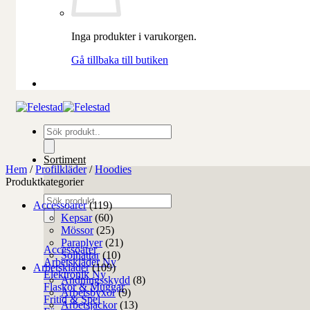
Inga produkter i varukorgen.
Gå tillbaka till butiken
Produktsökning
Sortiment
Hem
/
Profilkläder
/
Hoodies
Produktkategorier
Produktsökning
Accessoarer
(119)
Kepsar
(60)
Mössor
(25)
Paraplyer
(21)
Accessoarer
Solhattar
(10)
Arbetskläder
Arbetskläder
(109)
Elektronik
Andningsskydd
(8)
Flaskor & Muggar
Arbetsbyxor
(9)
Fritid & Spel
Arbetsjackor
(13)