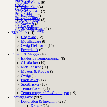
Företagsgåvor
Arbetsshorts
(9)
Godis
Arbetsskor
(4)
Gåvokort
Arbetsvästar
(2)
Profilkläder
Handskar
(7)
Profilprodukter
Hörselskydd
(8)
Mässa & Event
Säkerhet
(8)
Väskor & Påsar
Skyddshjälmar
(42)
Leverantörskatalog
Elektronik
(44)
Högtalare
(12)
Mobilladdare
(8)
Övrig Elektronik
(15)
Powerbank
(9)
Flaskor & Muggar
(108)
Exklusiva Termosmuggar
(8)
Glasflaskor
(10)
Metallflaskor
(11)
Muggar & Koppar
(9)
Övrigt
(1)
Plastflaskor
(14)
Sportflaskor
(15)
Termosflaskor
(21)
Termosmuggar / To-Go muggar
(19)
Företagsgåvor
(982)
Dekoration & Inredning
(281)
Krukor
(23)