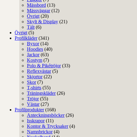
Mässbord
(13)
Mässväggar
(12)
Övrigt
(20)
Skylt & Display
(21)
Tält
(6)
Övrigt
(5)
Profilkläder
(341)
Byxor
(14)
Hoodies
(40)
Jackor
(63)
Kostym
(7)
Polo & Pikétröjor
(33)
Reflexvästar
(5)
Skjortor
(22)
Skor
(7)
T-shirts
(55)
Träningskläder
(26)
Tröjor
(55)
Västar
(27)
Profilprodukter
(168)
Anteckningsböcker
(26)
Isskrapor
(11)
Kontor & Trycksaker
(4)
Namnbrickor
(4)