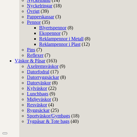
Nyckelband
(14)
Nyckelringar
(18)
Övrigt
(39)
Papperskassar
(3)
Pennor
(35)
Blyertspennor
(8)
Ekopennor
(7)
Reklampennor i Metall
(8)
Reklampennor i Plast
(12)
Pins
(7)
Reflexer
(7)
Väskor & Påsar
(163)
Axelremsväskor
(9)
Datorfodral
(17)
Datorryggsäckar
(8)
Datorväskor
(8)
Kylväskor
(22)
Lunchbags
(9)
Midjeväskor
(3)
Resväskor
(4)
Ryggsäckar
(25)
Sportväskor/Gymbags
(18)
Tygpåsar & Tote bags
(40)