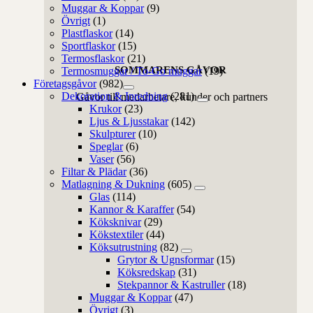
Muggar & Koppar
(9)
Övrigt
(1)
Plastflaskor
(14)
Sportflaskor
(15)
Termosflaskor
(21)
SOMMARENS GÅVOR
Termosmuggar / To-Go muggar
(19)
Företagsgåvor
(982)
Dekoration & Inredning
(281)
Gåvor till medarbetare, kunder och partners
Krukor
(23)
Ljus & Ljusstakar
(142)
Skulpturer
(10)
Speglar
(6)
Vaser
(56)
Filtar & Plädar
(36)
Matlagning & Dukning
(605)
Glas
(114)
Kannor & Karaffer
(54)
Köksknivar
(29)
Kökstextiler
(44)
Köksutrustning
(82)
Grytor & Ugnsformar
(15)
Köksredskap
(31)
Stekpannor & Kastruller
(18)
Muggar & Koppar
(47)
Övrigt
(3)