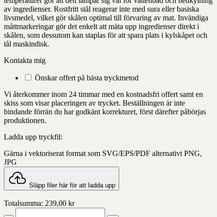
temperaturer gör att den lämpar sig väl för vattenbad och nedkylning
av ingredienser. Rostfritt stål reagerar inte med sura eller basiska
livsmedel, vilket gör skålen optimal till förvaring av mat. Invändiga
måttmarkeringar gör det enkelt att mäta upp ingredienser direkt i
skålen, som dessutom kan staplas för att spara plats i kylskåpet och
tål maskindisk.
Kontakta mig
Önskar offert på bästa tryckmetod
Vi återkommer inom 24 timmar med en kostnadsfri offert samt en
skiss som visar placeringen av trycket. Beställningen är inte
bindande förrän du har godkänt korrekturet, först därefter påbörjas
produktionen.
Ladda upp tryckfil:
Gärna i vektoriserat format som SVG/EPS/PDF alternativt PNG,
JPG
Släpp filer här för att ladda upp
Totalsumma:
239,00
kr
Green