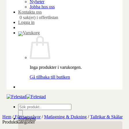
Nyheter
Jobba hos oss
Kontakta oss
0 sak(er) i offertlistan
Logga in
Inga produkter i varukorgen.
Gå tillbaka till butiken
Produktsökning
Hem
/
Företagsgåvor
/
Matlagning & Dukning
/
Tallrikar & Skålar
Sortiment
Produktkategorier