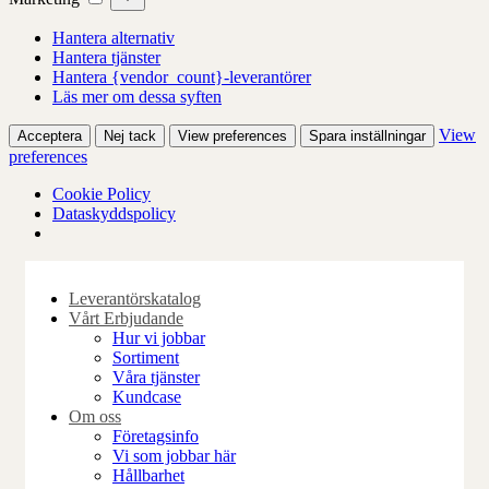
Hantera alternativ
Hantera tjänster
Hantera {vendor_count}-leverantörer
Läs mer om dessa syften
View
Acceptera
Nej tack
View preferences
Spara inställningar
preferences
Cookie Policy
Dataskyddspolicy
Skip
to
Leverantörskatalog
content
Vårt Erbjudande
Hur vi jobbar
Sortiment
Våra tjänster
Kundcase
Om oss
Företagsinfo
Vi som jobbar här
Hållbarhet