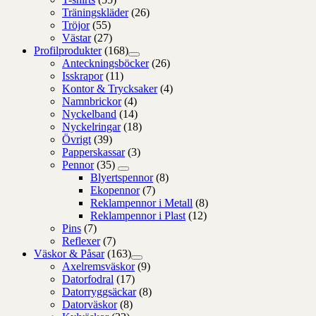
Träningskläder
(26)
Tröjor
(55)
Västar
(27)
Profilprodukter
(168)
Anteckningsböcker
(26)
Isskrapor
(11)
Kontor & Trycksaker
(4)
Namnbrickor
(4)
Nyckelband
(14)
Nyckelringar
(18)
Övrigt
(39)
Papperskassar
(3)
Pennor
(35)
Blyertspennor
(8)
Ekopennor
(7)
Reklampennor i Metall
(8)
Reklampennor i Plast
(12)
Pins
(7)
Reflexer
(7)
Väskor & Påsar
(163)
Axelremsväskor
(9)
Datorfodral
(17)
Datorryggsäckar
(8)
Datorväskor
(8)