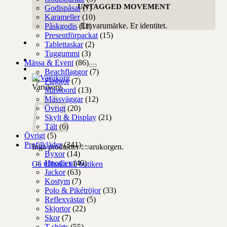
UNTAGGED MOVEMENT
Godispåsar
(7)
Karameller
(10)
Ert varumärke. Er identitet.
Påskgodis
(11)
Presentförpackat
(15)
Tablettaskar
(2)
Tuggummi
(3)
Mässa & Event
(86)
Beachflaggor
(7)
Flaggor
(7)
Varukorg
Mässbord
(13)
Mässväggar
(12)
Övrigt
(20)
Skylt & Display
(21)
Tält
(6)
Övrigt
(5)
Profilkläder
(341)
Inga produkter i varukorgen.
Byxor
(14)
Hoodies
(40)
Gå tillbaka till butiken
Jackor
(63)
Kostym
(7)
Polo & Pikétröjor
(33)
Reflexvästar
(5)
Skjortor
(22)
Skor
(7)
T-shirts
(55)