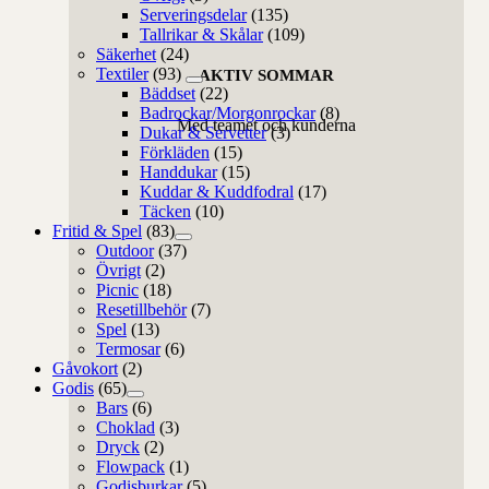
Serveringsdelar
(135)
Tallrikar & Skålar
(109)
Säkerhet
(24)
Textiler
(93)
AKTIV SOMMAR
Bäddset
(22)
Badrockar/Morgonrockar
(8)
Med teamet och kunderna
Dukar & Servetter
(3)
Förkläden
(15)
Handdukar
(15)
Kuddar & Kuddfodral
(17)
Täcken
(10)
Fritid & Spel
(83)
Outdoor
(37)
Övrigt
(2)
Picnic
(18)
Resetillbehör
(7)
Spel
(13)
Termosar
(6)
Gåvokort
(2)
Godis
(65)
Bars
(6)
Choklad
(3)
Dryck
(2)
Flowpack
(1)
Godisburkar
(5)