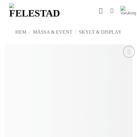
Skip
to
content
HEM
/
MÄSSA & EVENT
/
SKYLT & DISPLAY
Add to
wishlist