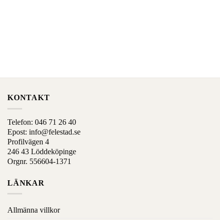
som
som
kan
kan
väljas
väljas
på
på
produktens
produktens
sida
sida
KONTAKT
Telefon:
046 71 26 40
Epost:
info@felestad.se
Profilvägen 4
246 43 Löddeköpinge
Orgnr. 556604-1371
LÄNKAR
Allmänna villkor