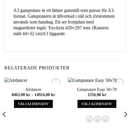
A3 gatupratare är ett lättare gatuställ som passar för A3-
format. Gatuprataren är tillverkad i stål och rörstommen
används som handtag. Ett set frontplast med
magnetlister ingår. Tryckyta 420×297 mm. (Ramens
mått 44×32 cm)A3 liggande
RELATERADE PRODUKTER
Airdancer
Gatupratare Easy 50×70
Add to
Add to
ntervall:
Prisintervall:
8463,00
kr
–
14924,00
kr
1256,00
kr
wishlist
wishlist
00 kr
8463,00 kr
till
VÄLJ ALTERNATIV
VÄLJ ALTERNATIV
,00 kr
14924,00 kr
Denna
Denna
produkt
produkt
har
har
alternativ
alternativ