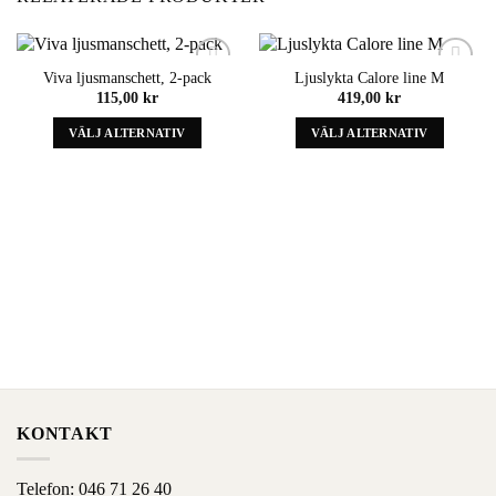
Viva ljusmanschett, 2-pack
Ljuslykta Calore line M
Add to
Add to
115,00
kr
419,00
kr
wishlist
wishlist
VÄLJ ALTERNATIV
VÄLJ ALTERNATIV
Denna
Denna
produkt
produkt
har
har
alternativ
alternativ
som
som
kan
kan
väljas
väljas
på
på
produktens
produktens
sida
sida
KONTAKT
Telefon:
046 71 26 40