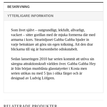
BESKRIVNING
YTTERLIGARE INFORMATION
Som livet självt – outgrundligt, lekfullt, allvarligt,
vackert – sitter gorillan med de mjuka formerna där med
armarna i kors. Stearinljuset Gabba Gabba bjuder in
varje betraktare att göra sin egen tolkning. Att den drar
blickarna till sig är hursomhelst odiskutabelt.
Sedan lanseringen 2010 har serien kommit att utöva sin
säregna attraktionskraft världen över. Gabba Gabba Hey
är från början munblåsta glasstatyetter i Kosta men
serien utökas nu med 5 ljus i olika färger och är
designad av Ludvig Löfgren.
RELATERADE PRODUKTER