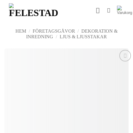
Skip
to
content
HEM
/
FÖRETAGSGÅVOR
/
DEKORATION &
INREDNING
/
LJUS & LJUSSTAKAR
Add to
wishlist