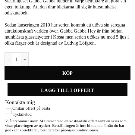
Stearinljuset Gabba Gabba bjuder in varje betraktare att göra sin
egen tolkning. Att den drar blickarna till sig är hursomhelst
odiskutabelt.
Sedan lanseringen 2010 har serien kommit att utöva sin säregna
attraktionskraft världen över. Gabba Gabba Hey är från början
munblåsta glasstatyetter i Kosta men serien utökas nu med 5 ljus i
olika färger och är designad av Ludvig Löfgren.
Gabba Gabba ljus svart 115mm mängd
LÄGG TILL I OFFERT
Kontakta mig
Önskar offert på bästa
tryckmetod
Vi återkommer inom 24 timmar med en kostnadsfri offert samt en skiss som
visar placeringen av trycket. Beställningen är inte bindande förrän du har
godkänt korrekturet, först därefter påbörjas produktionen.