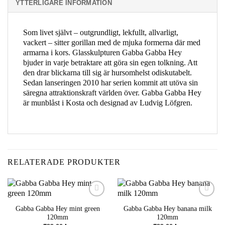
YTTERLIGARE INFORMATION
Som livet självt – outgrundligt, lekfullt, allvarligt,
vackert – sitter gorillan med de mjuka formerna där med
armarna i kors. Glasskulpturen Gabba Gabba Hey
bjuder in varje betraktare att göra sin egen tolkning. Att
den drar blickarna till sig är hursomhelst odiskutabelt.
Sedan lanseringen 2010 har serien kommit att utöva sin
säregna attraktionskraft världen över. Gabba Gabba Hey
är munblåst i Kosta och designad av Ludvig Löfgren.
RELATERADE PRODUKTER
Add to
Add to
Gabba Gabba Hey mint green
Gabba Gabba Hey banana milk
wishlist
wishlist
120mm
120mm