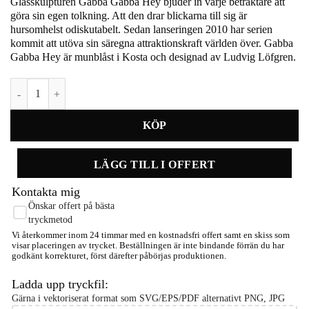
Glasskulpturen Gabba Gabba Hey bjuder in varje betraktare att
göra sin egen tolkning. Att den drar blickarna till sig är
hursomhelst odiskutabelt. Sedan lanseringen 2010 har serien
kommit att utöva sin säregna attraktionskraft världen över. Gabba
Gabba Hey är munblåst i Kosta och designad av Ludvig Löfgren.
Gabba Gabba hey puderrosa 305mm mängd
LÄGG TILL I OFFERT
Kontakta mig
Önskar offert på bästa
tryckmetod
Vi återkommer inom 24 timmar med en kostnadsfri offert samt en skiss som
visar placeringen av trycket. Beställningen är inte bindande förrän du har
godkänt korrekturet, först därefter påbörjas produktionen.
Ladda upp tryckfil:
Gärna i vektoriserat format som SVG/EPS/PDF alternativt PNG, JPG