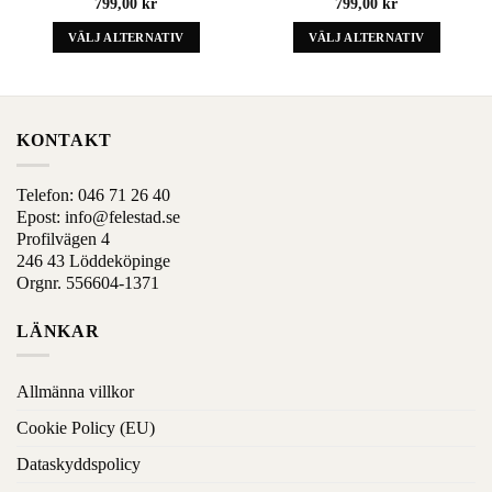
799,00
kr
799,00
kr
VÄLJ ALTERNATIV
VÄLJ ALTERNATIV
Denna
Denna
produkt
produkt
har
har
alternativ
alternativ
KONTAKT
som
som
kan
kan
Telefon:
046 71 26 40
väljas
väljas
Epost:
info@felestad.se
på
på
Profilvägen 4
produktens
produktens
246 43 Löddeköpinge
sida
sida
Orgnr. 556604-1371
LÄNKAR
Allmänna villkor
Cookie Policy (EU)
Dataskyddspolicy