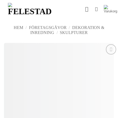
Skip
to
content
HEM
/
FÖRETAGSGÅVOR
/
DEKORATION &
INREDNING
/
SKULPTURER
Add to
wishlist