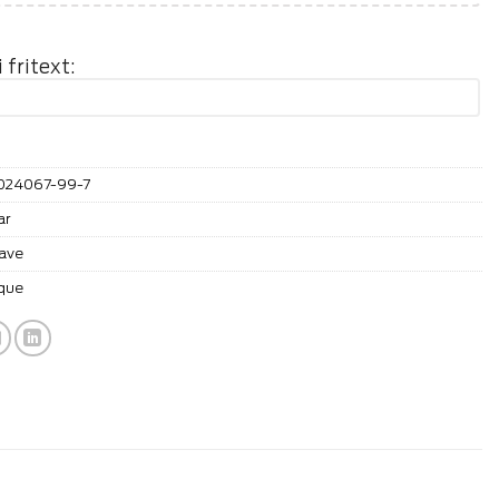
fritext:
024067-99-7
ar
ave
que