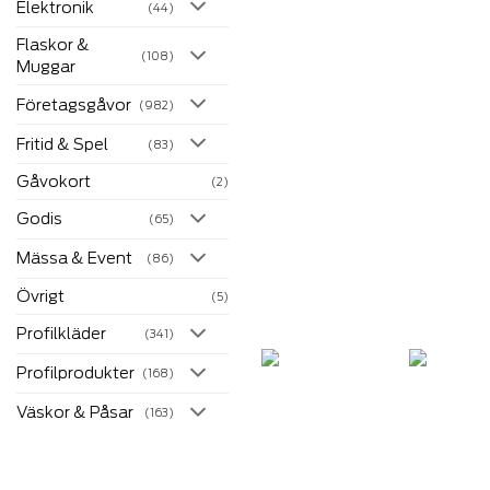
Elektronik
(44)
Flaskor &
(108)
Muggar
Företagsgåvor
(982)
Fritid & Spel
(83)
Gåvokort
(2)
Godis
(65)
Mässa & Event
(86)
Övrigt
(5)
Profilkläder
(341)
Profilprodukter
(168)
Väskor & Påsar
(163)