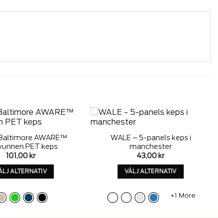
Add to
Add to
Baltimore AWARE™
WALE – 5-panels keps i
wishlist
wishlist
vunnen PET keps
manchester
101,00
kr
43,00
kr
ÄLJ ALTERNATIV
VÄLJ ALTERNATIV
Denna
Denna
produkt
produkt
+1 More
har
har
alternativ
alternativ