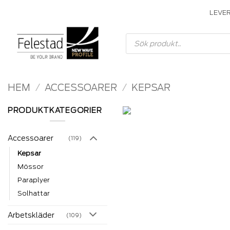
Skip
LEVE
to
content
Produktsökning
HEM
/
ACCESSOARER
/
KEPSAR
PRODUKTKATEGORIER
Accessoarer
(119)
Kepsar
Mössor
Paraplyer
Solhattar
Arbetskläder
(109)