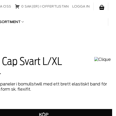
A OSS
0 SAK(ER) I OFFERTLISTAN
LOGGA IN
SORTIMENT
t Cap Svart L/XL
r
aneler i bomullstwill med ett brett elastiskt band för
orm sk. flexifit.
vart L/XL mängd