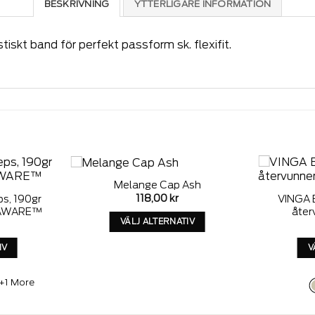
BESKRIVNING
YTTERLIGARE INFORMATION
iskt band för perfekt passform sk. flexifit.
Melange Cap Ash
Add to
Add to
118,00
kr
ps, 190gr
VINGA 
wishlist
wishlist
l AWARE™
åter
VÄLJ ALTERNATIV
Denna
IV
V
produkt
a
har
kt
alternativ
+1 More
som
ativ
kan