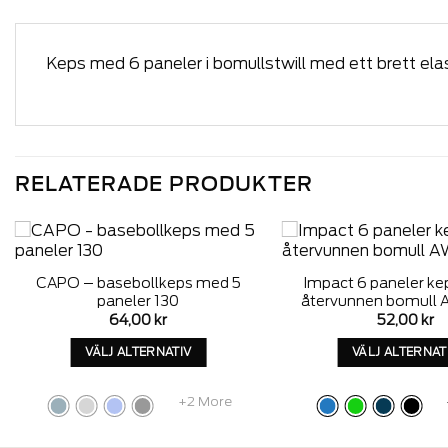
Keps med 6 paneler i bomullstwill med ett brett elast
RELATERADE PRODUKTER
Add to
CAPO – basebollkeps med 5
Impact 6 paneler ke
wishlist
paneler 130
återvunnen bomul
64,00
kr
52,00
kr
VÄLJ ALTERNATIV
VÄLJ ALTERNAT
Denna
Denn
produkt
produ
+2 More
har
har
alternativ
altern