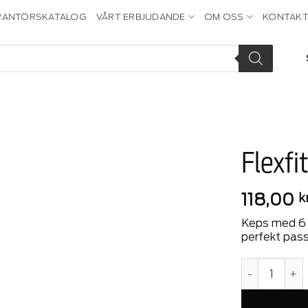
RANTÖRSKATALOG
VÅRT ERBJUDANDE
OM OSS
KONTAKT
Flexfi
Add to
118,00
k
wishlist
Keps med 6 p
perfekt passf
Flexfit Cap S