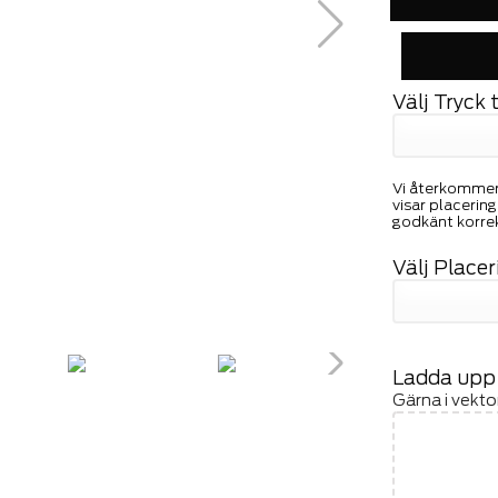
Välj Tryck 
Vi återkommer
visar placerin
godkänt korrek
Välj Placer
Ladda upp t
Gärna i vekt