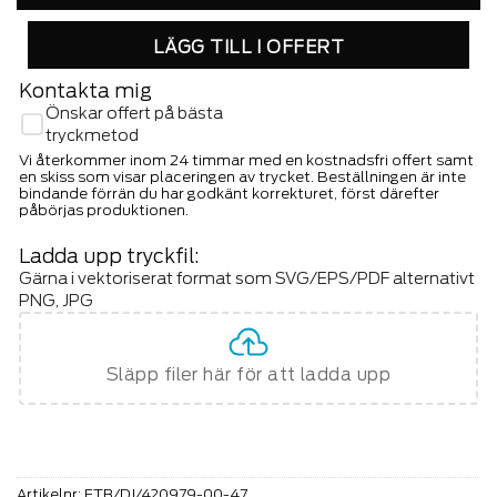
LÄGG TILL I OFFERT
Kontakta mig
Önskar offert på bästa
tryckmetod
Vi återkommer inom 24 timmar med en kostnadsfri offert samt
en skiss som visar placeringen av trycket. Beställningen är inte
bindande förrän du har godkänt korrekturet, först därefter
påbörjas produktionen.
Ladda upp tryckfil:
Gärna i vektoriserat format som SVG/EPS/PDF alternativt
PNG, JPG
Släpp filer här för att ladda upp
Artikelnr:
FTB/DJ/420979-00-47