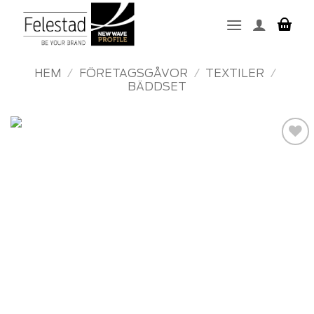
Skip
to
content
HEM
/
FÖRETAGSGÅVOR
/
TEXTILER
/
BÄDDSET
Add to
wishlist