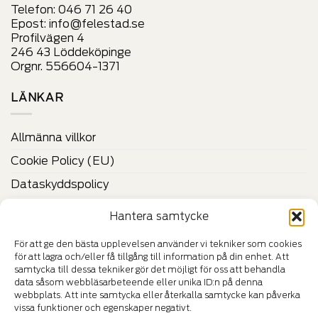
sida
Telefon:
046 71 26 40
väljas
Epost:
info@felestad.se
på
Profilvägen 4
produktens
246 43 Löddeköpinge
sida
Orgnr. 556604-1371
LÄNKAR
Allmänna villkor
Cookie Policy (EU)
Dataskyddspolicy
Vilka är Felestad?
Hantera samtycke
Kontakta oss
För att ge den bästa upplevelsen använder vi tekniker som cookies
för att lagra och/eller få tillgång till information på din enhet. Att
CERTIFIKAT & VERIFIERINGAR
samtycka till dessa tekniker gör det möjligt för oss att behandla
data såsom webbläsarbeteende eller unika ID:n på denna
webbplats. Att inte samtycka eller återkalla samtycke kan påverka
vissa funktioner och egenskaper negativt.