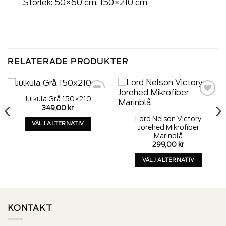
Storlek: 50×60 cm, 150×210 cm
RELATERADE PRODUKTER
Julkula Grå 150×210
Add to
Add to
tervall:
349,00
kr
wishlist
wishlist
0 kr
Lord Nelson Victory
VÄLJ ALTERNATIV
00 kr
Jorehed Mikrofiber
Denna
Marinblå
299,00
kr
produkt
har
VÄLJ ALTERNATIV
alternativ
Denna
som
produkt
kan
har
väljas
alternativ
på
KONTAKT
som
produktens
kan