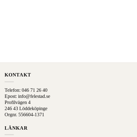
har
har
alternativ
alternativ
som
som
kan
kan
väljas
väljas
på
på
produktens
produktens
sida
sida
KONTAKT
Telefon:
046 71 26 40
Epost:
info@felestad.se
Profilvägen 4
246 43 Löddeköpinge
Orgnr. 556604-1371
LÄNKAR