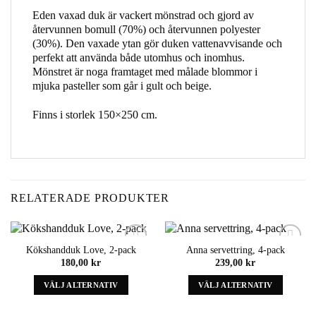
Eden vaxad duk är vackert mönstrad och gjord av
återvunnen bomull (70%) och återvunnen polyester
(30%). Den vaxade ytan gör duken vattenavvisande och
perfekt att använda både utomhus och inomhus.
Mönstret är noga framtaget med målade blommor i
mjuka pasteller som går i gult och beige.
Finns i storlek 150×250 cm.
RELATERADE PRODUKTER
Kökshandduk Love, 2-pack
Anna servettring, 4-pack
Add to
Add to
180,00
kr
239,00
kr
wishlist
wishlist
VÄLJ ALTERNATIV
VÄLJ ALTERNATIV
Denna
Denna
produkt
produkt