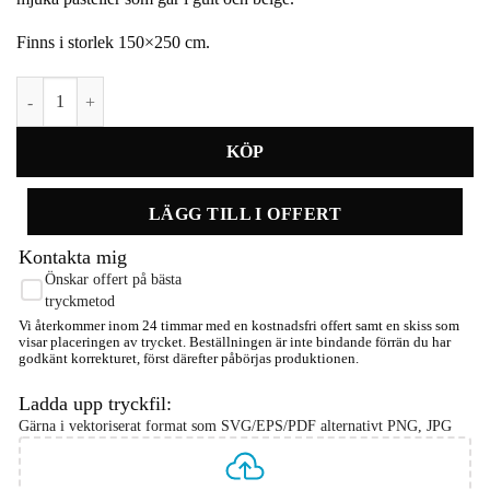
Finns i storlek 150×250 cm.
Eden vaxad duk mängd
LÄGG TILL I OFFERT
Kontakta mig
Önskar offert på bästa
tryckmetod
Vi återkommer inom 24 timmar med en kostnadsfri offert samt en skiss som
visar placeringen av trycket. Beställningen är inte bindande förrän du har
godkänt korrekturet, först därefter påbörjas produktionen.
Ladda upp tryckfil:
Gärna i vektoriserat format som SVG/EPS/PDF alternativt PNG, JPG