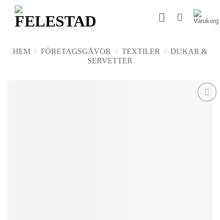
Skip
to
content
HEM
/
FÖRETAGSGÅVOR
/
TEXTILER
/
DUKAR &
SERVETTER
Add to
wishlist