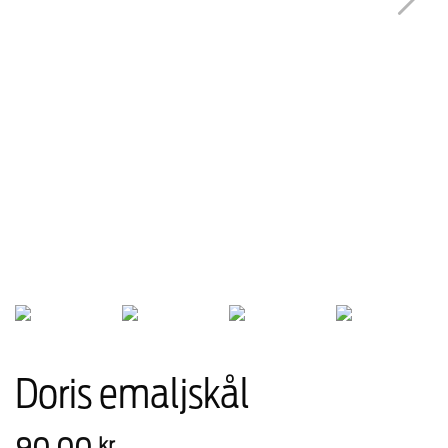
Doris emaljskål
90,00
kr