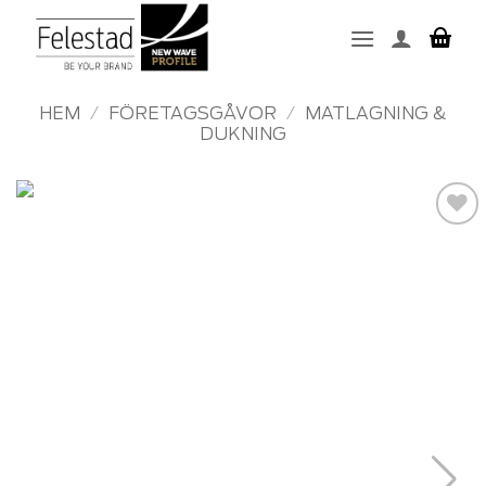
Skip
to
content
HEM
/
FÖRETAGSGÅVOR
/
MATLAGNING &
DUKNING
Add to
wishlist