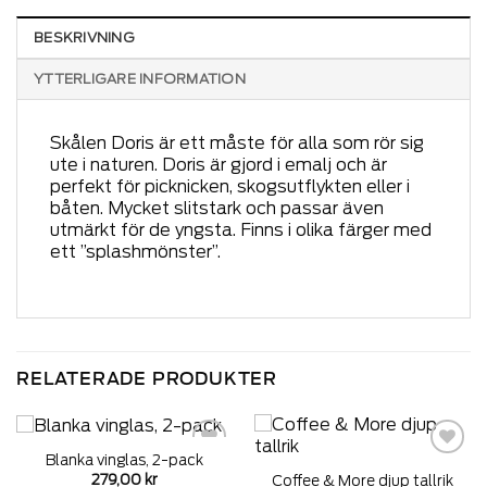
BESKRIVNING
YTTERLIGARE INFORMATION
Skålen Doris är ett måste för alla som rör sig
ute i naturen. Doris är gjord i emalj och är
perfekt för picknicken, skogsutflykten eller i
båten. Mycket slitstark och passar även
utmärkt för de yngsta. Finns i olika färger med
ett ”splashmönster”.
RELATERADE PRODUKTER
Blanka vinglas, 2-pack
Add to
Add to
279,00
kr
Coffee & More djup tallrik
wishlist
wishlist