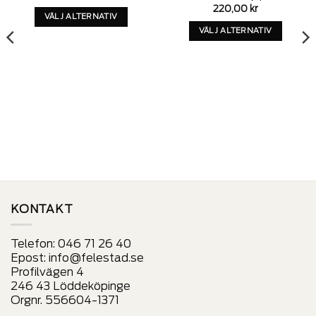
220,00
kr
VÄLJ ALTERNATIV
VÄLJ ALTERNATIV
Denna
Denna
produkt
produkt
har
har
alternativ
alternativ
som
som
kan
kan
väljas
väljas
på
på
produktens
produktens
sida
sida
KONTAKT
Telefon:
046 71 26 40
Epost:
info@felestad.se
Profilvägen 4
246 43 Löddeköpinge
Orgnr. 556604-1371