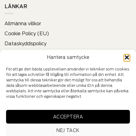
LÄNKAR
Allmänna villkor
Cookie Policy (EU)
Dataskyddspolicy
Vilka är Felestad?
Hantera samtycke
Kontakta oss
För att ge den bästa upplevelsen använder vi tekniker som cookies
för att lagra och/eller få tillgång till information på din enhet. Att
CERTIFIKAT & VERIFIERINGAR
samtycka till dessa tekniker gör det möjligt för oss att behandla
data såsom webbläsarbeteende eller unika ID:n på denna
webbplats. Att inte samtycka eller återkalla samtycke kan påverka
vissa funktioner och egenskaper negativt.
HÄNG MED IN I VÅR VÄRLD
ACCEPTERA
NEJ TACK