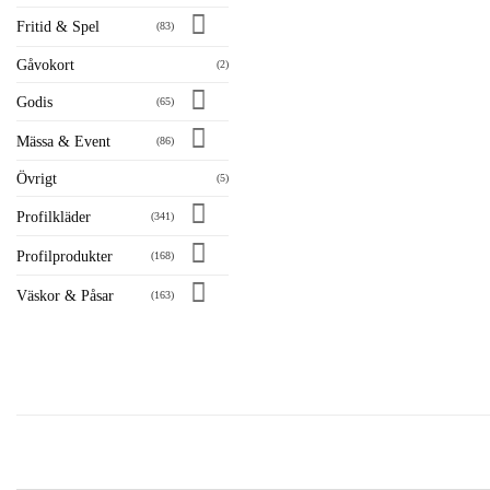
Fritid & Spel
(83)
Gåvokort
(2)
Godis
(65)
Mässa & Event
(86)
Övrigt
(5)
Profilkläder
(341)
Profilprodukter
(168)
Väskor & Påsar
(163)