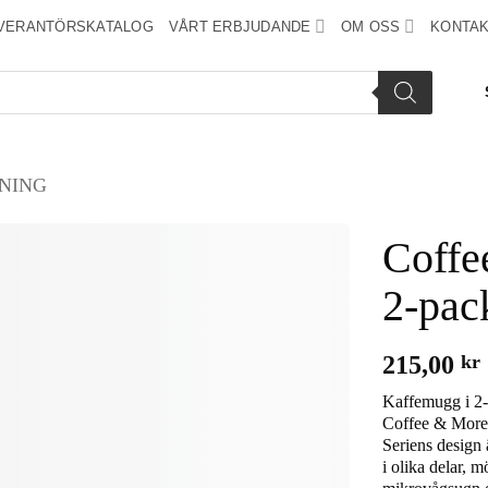
VERANTÖRSKATALOG
VÅRT ERBJUDANDE
OM OSS
KONTAK
NING
Coffe
2-pac
Add to
wishlist
215,00
kr
Kaffemugg i 2-p
Coffee & More,
Seriens design ä
i olika delar, m