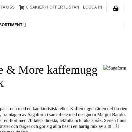
TA OSS
0 SAK(ER) I OFFERTLISTAN
LOGGA IN
SORTIMENT
e & More kaffemugg
k
ack och med en karakteristisk relief. Kaffemuggen är en del i serien
 framtagen av Sagaform i samarbete med designern Margot Barolo.
r en flört med 70-talets direkta, lekfulla och raka språk. Serien finns
önster och färger och gör sig allra bäst i en härlig mix av allt! Tål