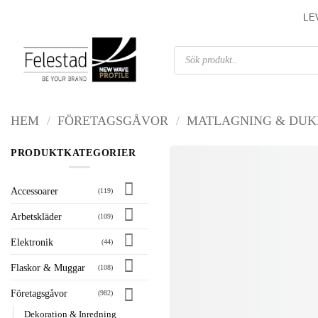
Skip
LE
to
content
Produktsökning
HEM
/
FÖRETAGSGÅVOR
/
MATLAGNING & DUK
PRODUKTKATEGORIER
Accessoarer
(119)
Arbetskläder
(109)
Elektronik
(44)
Flaskor & Muggar
(108)
Företagsgåvor
(982)
Dekoration & Inredning