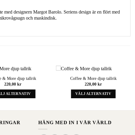
te med designern Margot Barolo. Seriens design är en flört med
ål mikrovågsugn och maskindisk.
e & More djup tallrik
Coffee & More djup tallrik
Add to
Add to
220,00
kr
220,00
kr
wishlist
wishlist
LJ ALTERNATIV
VÄLJ ALTERNATIV
Denna
Denna
produkt
produkt
har
har
alternativ
alternativ
ERINGAR
HÄNG MED IN I VÅR VÄRLD
som
som
kan
kan