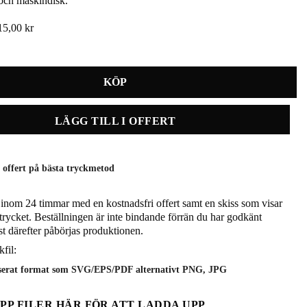
och maskindisk.
15,00
kr
kaffemugg 2-pack mängd
LÄGG TILL I OFFERT
offert på bästa tryckmetod
inom 24 timmar med en kostnadsfri offert samt en skiss som visar
trycket. Beställningen är inte bindande förrän du har godkänt
rst därefter påbörjas produktionen.
fil:
iserat format som SVG/EPS/PDF alternativt PNG, JPG
PP FILER HÄR FÖR ATT LADDA UPP