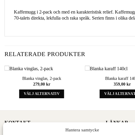
Kaffemugg i 2-pack och med en karakteristisk relief. Kaffemug
70-talets direkta, lekfulla och raka språk. Serien finns i olika d
RELATERADE PRODUKTER
Blanka vinglas, 2-pack
Blanka karaff 14
Add to
279,00
kr
359,00
kr
wishlist
VÄLJ ALTERNATIV
VÄLJ ALTERNA
Denna
Denna
produkt
produk
har
har
alternativ
alternat
KONTAKT
LÄNKAR
som
som
Hantera samtycke
kan
kan