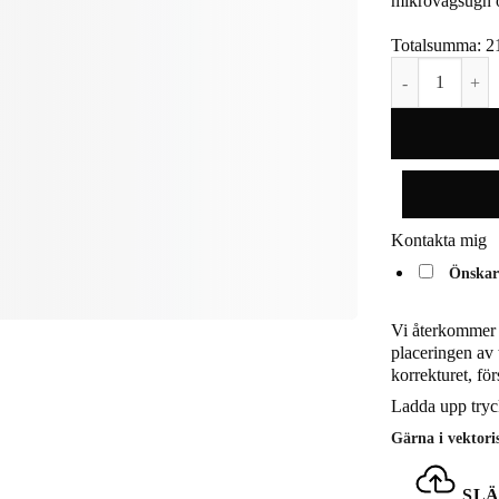
mikrovågsugn 
Totalsumma:
2
Coffee & More 
Kontakta mig
Önskar 
Vi återkommer 
placeringen av 
korrekturet, fö
Ladda upp tryck
Gärna i vektor
SLÄ