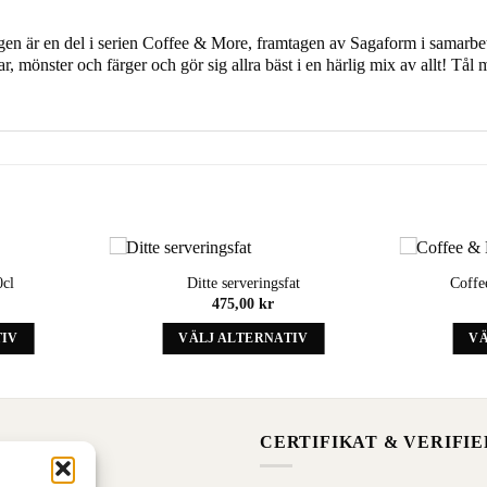
gen är en del i serien Coffee & More, framtagen av Sagaform i samarbe
elar, mönster och färger och gör sig allra bäst i en härlig mix av allt! T
0cl
Ditte serveringsfat
Coffe
Add to
Add to
475,00
kr
wishlist
wishlist
TIV
VÄLJ ALTERNATIV
VÄ
Denna
t
produkt
har
iv
alternativ
CERTIFIKAT & VERIFI
som
kan