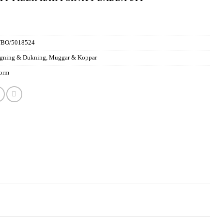
FBO/5018524
gning & Dukning
,
Muggar & Koppar
orm