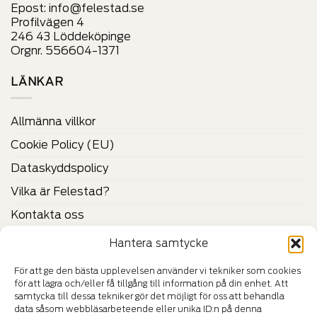
Epost:
info@felestad.se
på
på
Profilvägen 4
produktens
produktens
246 43 Löddeköpinge
sida
sida
Orgnr. 556604-1371
LÄNKAR
Allmänna villkor
Cookie Policy (EU)
Dataskyddspolicy
Vilka är Felestad?
Kontakta oss
Hantera samtycke
CERTIFIKAT & VERIFIERINGAR
För att ge den bästa upplevelsen använder vi tekniker som cookies
för att lagra och/eller få tillgång till information på din enhet. Att
samtycka till dessa tekniker gör det möjligt för oss att behandla
data såsom webbläsarbeteende eller unika ID:n på denna