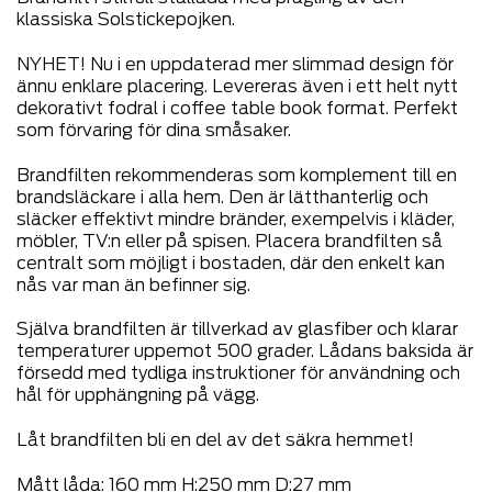
klassiska Solstickepojken.
NYHET! Nu i en uppdaterad mer slimmad design för
ännu enklare placering. Levereras även i ett helt nytt
dekorativt fodral i coffee table book format. Perfekt
som förvaring för dina småsaker.
Brandfilten rekommenderas som komplement till en
brandsläckare i alla hem. Den är lätthanterlig och
släcker effektivt mindre bränder, exempelvis i kläder,
möbler, TV:n eller på spisen. Placera brandfilten så
centralt som möjligt i bostaden, där den enkelt kan
nås var man än befinner sig.
Själva brandfilten är tillverkad av glasfiber och klarar
temperaturer uppemot 500 grader. Lådans baksida är
försedd med tydliga instruktioner för användning och
hål för upphängning på vägg.
Låt brandfilten bli en del av det säkra hemmet!
Mått låda: 160 mm H:250 mm D:27 mm