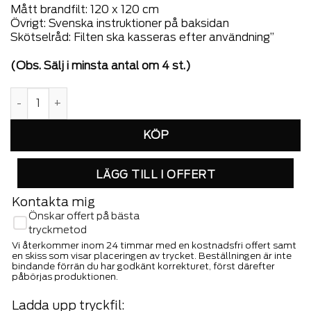
Mått brandfilt: 120 x 120 cm
Övrigt: Svenska instruktioner på baksidan
Skötselråd: Filten ska kasseras efter användning”
(Obs. Sälj i minsta antal om 4 st.)
Brandfilt Röd - Högblank, 120 x 120 cm mängd
LÄGG TILL I OFFERT
Kontakta mig
Önskar offert på bästa
tryckmetod
Vi återkommer inom 24 timmar med en kostnadsfri offert samt
en skiss som visar placeringen av trycket. Beställningen är inte
bindande förrän du har godkänt korrekturet, först därefter
påbörjas produktionen.
Ladda upp tryckfil: