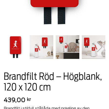
Brandfilt Röd – Högblank,
120 x 120 cm
439,00
kr
Brandfilt i stilfull stållåda med prägling av den