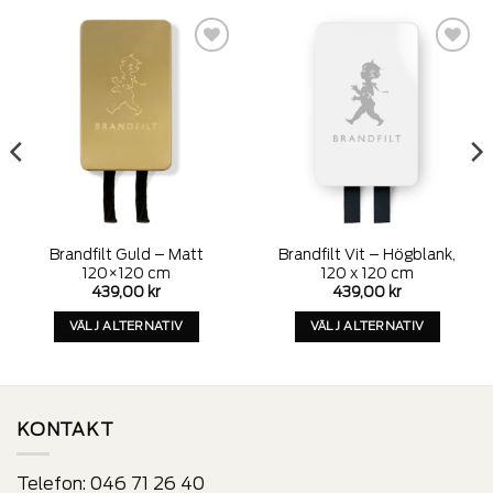
Add to
Add to
wishlist
wishlist
Brandfilt Guld – Matt
Brandfilt Vit – Högblank,
120×120 cm
120 x 120 cm
439,00
kr
439,00
kr
VÄLJ ALTERNATIV
VÄLJ ALTERNATIV
Denna
Denna
produkt
produkt
har
har
alternativ
alternativ
KONTAKT
som
som
kan
kan
Telefon:
046 71 26 40
väljas
väljas