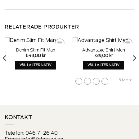
RELATERADE PRODUKTER
Denim Slim Fit Man
Advantage Shirt Men
Add to
Add to
649,00
kr
739,00
kr
wishlist
wishlist
VÄLJ ALTERNATIV
VÄLJ ALTERNATIV
Denna
Denna
produkt
produkt
+3 More
har
har
alternativ
alternativ
som
som
kan
kan
väljas
väljas
på
på
KONTAKT
produktens
produktens
sida
sida
Telefon:
046 71 26 40