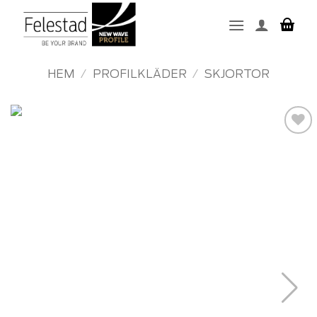
Skip
to
content
HEM
/
PROFILKLÄDER
/
SKJORTOR
Add to
wishlist