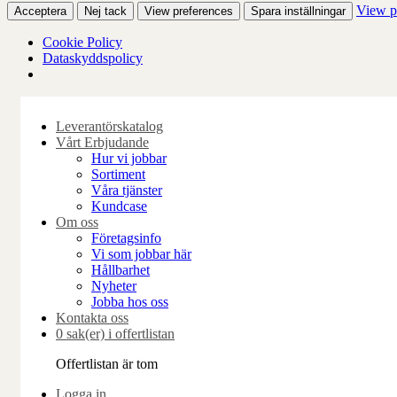
View p
Acceptera
Nej tack
View preferences
Spara inställningar
Cookie Policy
Dataskyddspolicy
Skip
to
Leverantörskatalog
content
Vårt Erbjudande
Hur vi jobbar
Sortiment
Våra tjänster
Kundcase
Om oss
Företagsinfo
Vi som jobbar här
Hållbarhet
Nyheter
Jobba hos oss
Kontakta oss
0 sak(er) i offertlistan
Offertlistan är tom
Logga in