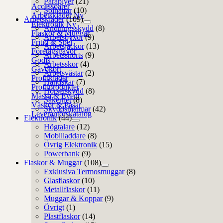
Paraplyer
(21)
Accessoarer
Solhattar
(10)
Arbetskläder
Arbetskläder
(109)
Elektronik
Andningsskydd
(8)
Flaskor & Muggar
Arbetsbyxor
(9)
Fritid & Spel
Arbetsjackor
(13)
Företagsgåvor
Arbetsshorts
(9)
Godis
Arbetsskor
(4)
Gåvokort
Arbetsvästar
(2)
Profilkläder
Handskar
(7)
Profilprodukter
Hörselskydd
(8)
Mässa & Event
Säkerhet
(8)
Väskor & Påsar
Skyddshjälmar
(42)
Leverantörskatalog
Elektronik
(44)
Högtalare
(12)
Mobilladdare
(8)
Övrig Elektronik
(15)
Powerbank
(9)
Flaskor & Muggar
(108)
Exklusiva Termosmuggar
(8)
Glasflaskor
(10)
Metallflaskor
(11)
Muggar & Koppar
(9)
Övrigt
(1)
Plastflaskor
(14)