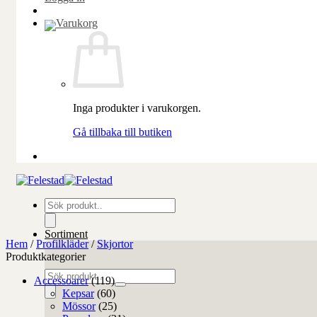
Inga produkter i varukorgen.
Gå tillbaka till butiken
Produktsökning
Sortiment
Hem
/
Profilkläder
/
Skjortor
Produktkategorier
Produktsökning
Accessoarer
(119)
Kepsar
(60)
Mössor
(25)