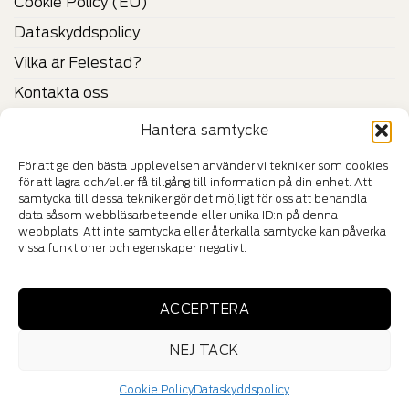
Cookie Policy (EU)
Dataskyddspolicy
Vilka är Felestad?
Kontakta oss
Hantera samtycke
CERTIFIKAT & VERIFIERINGAR
För att ge den bästa upplevelsen använder vi tekniker som cookies
för att lagra och/eller få tillgång till information på din enhet. Att
samtycka till dessa tekniker gör det möjligt för oss att behandla
data såsom webbläsarbeteende eller unika ID:n på denna
webbplats. Att inte samtycka eller återkalla samtycke kan påverka
vissa funktioner och egenskaper negativt.
HÄNG MED IN I VÅR VÄRLD
ACCEPTERA
NEJ TACK
Cookie Policy
Dataskyddspolicy
Copyright ©2025 Felestad Trading AB | All Rights Reserved.