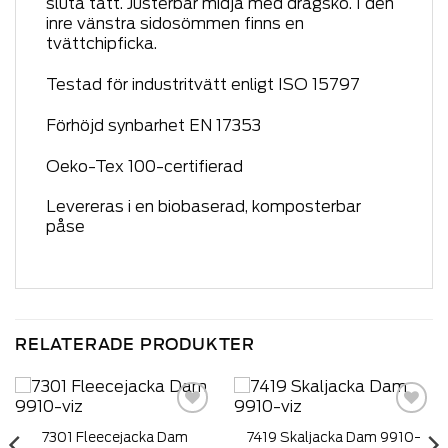
sluta tätt. Justerbar midja med dragsko. I den
inre vänstra sidosömmen finns en
tvättchipficka.
Testad för industritvätt enligt ISO 15797
Förhöjd synbarhet EN 17353
Oeko-Tex 100-certifierad
Levereras i en biobaserad, komposterbar
påse
RELATERADE PRODUKTER
Add to
Add to
7301 Fleecejacka Dam
7419 Skaljacka Dam 9910-
wishlist
wishlist