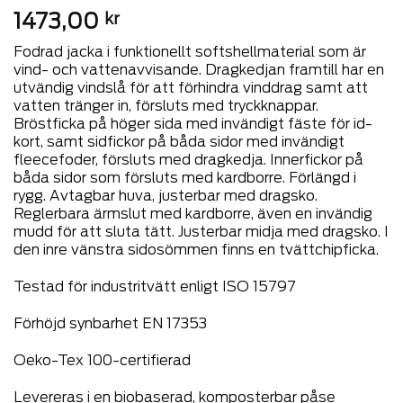
1473,00
kr
Fodrad jacka i funktionellt softshellmaterial som är
vind- och vattenavvisande. Dragkedjan framtill har en
utvändig vindslå för att förhindra vinddrag samt att
vatten tränger in, försluts med tryckknappar.
Bröstficka på höger sida med invändigt fäste för id-
kort, samt sidfickor på båda sidor med invändigt
fleecefoder, försluts med dragkedja. Innerfickor på
båda sidor som försluts med kardborre. Förlängd i
rygg. Avtagbar huva, justerbar med dragsko.
Reglerbara ärmslut med kardborre, även en invändig
mudd för att sluta tätt. Justerbar midja med dragsko. I
den inre vänstra sidosömmen finns en tvättchipficka.
Testad för industritvätt enligt ISO 15797
Förhöjd synbarhet EN 17353
Oeko-Tex 100-certifierad
Levereras i en biobaserad, komposterbar påse