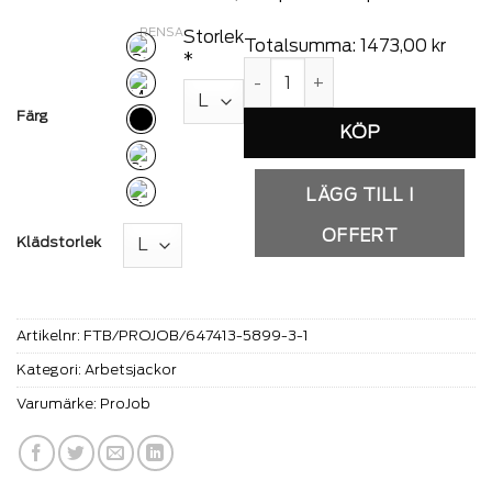
RENSA
Storlek
Totalsumma:
1473,00
kr
*
7413 Fodrad Softshelljacka 991
Färg
LÄGG TILL I
OFFERT
Klädstorlek
Artikelnr:
FTB/PROJOB/647413-5899-3-1
Kategori:
Arbetsjackor
Varumärke:
ProJob