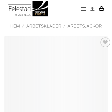
Skip
to
content
HEM
/
ARBETSKLÄDER
/
ARBETSJACKOR
Add to
wishlist