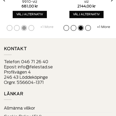
9910-viz
viz
681,00
kr
2144,00
kr
VÄLJ ALTERNATIV
VÄLJ ALTERNATIV
Denna
Denna
produkt
produkt
+1 More
+1 More
har
har
alternativ
alternativ
som
som
kan
kan
KONTAKT
väljas
väljas
på
på
Telefon:
046 71 26 40
produktens
produktens
Epost:
info@felestad.se
sida
sida
Profilvägen 4
246 43 Löddeköpinge
Orgnr. 556604-1371
LÄNKAR
Allmänna villkor