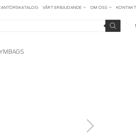
RANTÖRSKATALOG
VÅRT ERBJUDANDE
OM OSS
KONTAKT
GYMBAGS
Add to
wishlist