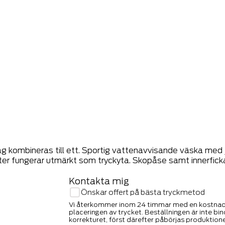
ag kombineras till ett. Sportig vattenavvisande väska me
ter fungerar utmärkt som tryckyta. Skopåse samt innerfic
Kontakta mig
Önskar offert på bästa tryckmetod
Vi återkommer inom 24 timmar med en kostnadsf
placeringen av trycket. Beställningen är inte b
korrekturet, först därefter påbörjas produktion