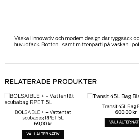
Väska i innovativ och modern design där ryggsäck o
huvudfack. Botten- samt mittenparti på väskan i po
RELATERADE PRODUKTER
Transit 45L Bag 
Add to
600,00
kr
BOLSAIBLE + – Vattentät
wishlist
scubabag RPET 5L
VÄLJ ALTERNAT
69,00
kr
Denn
VÄLJ ALTERNATIV
produ