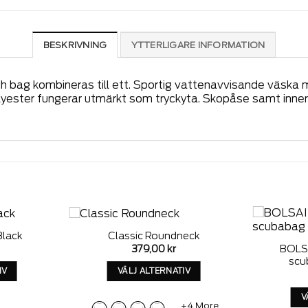
BESKRIVNING
YTTERLIGARE INFORMATION
ch bag kombineras till ett. Sportig vattenavvisande väsk
lyester fungerar utmärkt som tryckyta. Skopåse samt inne
Black
Classic Roundneck
Add to
Add to
379,00
kr
BOLSA
wishlist
wishlist
scu
IV
VÄLJ ALTERNATIV
a
Denna
V
kt
produkt
+4 More