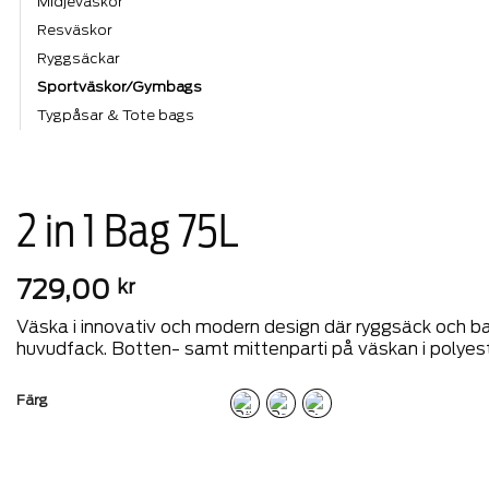
Midjeväskor
Resväskor
Ryggsäckar
Sportväskor/Gymbags
Tygpåsar & Tote bags
2 in 1 Bag 75L
729,00
kr
Väska i innovativ och modern design där ryggsäck och b
huvudfack. Botten- samt mittenparti på väskan i polyes
Färg