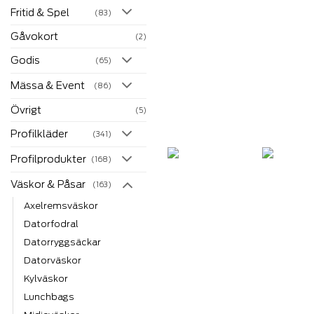
Fritid & Spel
(83)
Gåvokort
(2)
Godis
(65)
Mässa & Event
(86)
Övrigt
(5)
Profilkläder
(341)
Profilprodukter
(168)
Väskor & Påsar
(163)
Axelremsväskor
Datorfodral
Datorryggsäckar
Datorväskor
Kylväskor
Lunchbags