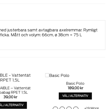
a med justerbara samt avtagbara axelremmar. Rymligt
rficka. Mått och volym: 66cm, ø 38cm ≈ 75 L
Basic Polo
Add to
Add to
189,00
kr
IBLE – Vattentät
wishlist
wishlist
babag RPET 1,5L
VÄLJ ALTERNATIV
39,00
kr
Denna
ÄLJ ALTERNATIV
produkt
+19 More