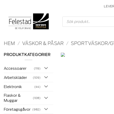
Skip
LEVE
to
content
Produktsökning
HEM
/
VÄSKOR & PÅSAR
/
SPORTVÄSKOR/
PRODUKTKATEGORIER
Accessoarer
(119)
Arbetskläder
(109)
Elektronik
(44)
Flaskor &
(108)
Muggar
Företagsgåvor
(982)