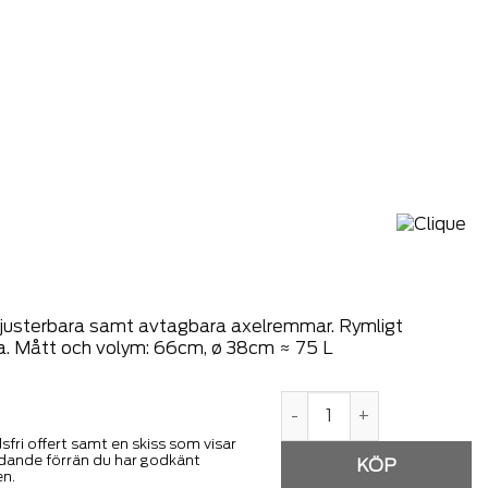
d justerbara samt avtagbara axelremmar. Rymligt
ka. Mått och volym: 66cm, ø 38cm ≈ 75 L
2 in 1 Bag 75L mängd
ri offert samt en skiss som visar
indande förrän du har godkänt
en.