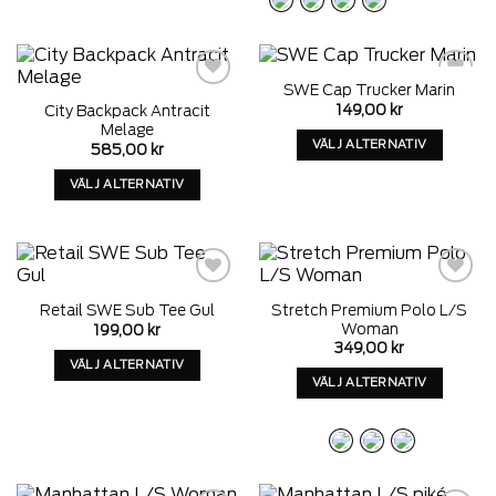
har
alternativ
alternativ
som
som
kan
kan
väljas
SWE Cap Trucker Marin
väljas
på
Add to
Add to
149,00
kr
City Backpack Antracit
wishlist
wishlist
på
produktens
Melage
produktens
sida
VÄLJ ALTERNATIV
585,00
kr
sida
Denna
VÄLJ ALTERNATIV
produkt
Denna
har
produkt
alternativ
har
som
alternativ
kan
som
Add to
Add to
väljas
Stretch Premium Polo L/S
Retail SWE Sub Tee Gul
wishlist
wishlist
kan
på
Woman
199,00
kr
väljas
produktens
349,00
kr
på
VÄLJ ALTERNATIV
sida
VÄLJ ALTERNATIV
produktens
Denna
Denna
sida
produkt
produkt
har
har
alternativ
alternativ
som