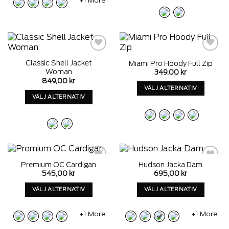
+1 More
produkt
har
har
alternativ
alternativ
som
som
kan
kan
väljas
Add to
Add to
väljas
på
Classic Shell Jacket
Miami Pro Hoody Full Zip
wishlist
wishlist
på
produktens
Woman
349,00
kr
produktens
sida
849,00
kr
VÄLJ ALTERNATIV
sida
VÄLJ ALTERNATIV
Denna
Denna
produkt
produkt
har
har
alternativ
alternativ
som
som
kan
kan
väljas
Premium OC Cardigan
Hudson Jacka Dam
Add to
Add to
väljas
på
545,00
kr
695,00
kr
wishlist
wishlist
på
produktens
VÄLJ ALTERNATIV
VÄLJ ALTERNATIV
produktens
sida
sida
Denna
Denna
produkt
produkt
+1 More
+1 More
har
har