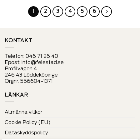
alternativ
alternativ
som
som
1
2
3
4
5
6
kan
kan
väljas
väljas
på
på
produktens
produktens
sida
sida
KONTAKT
Telefon:
046 71 26 40
Epost:
info@felestad.se
Profilvägen 4
246 43 Löddeköpinge
Orgnr. 556604-1371
LÄNKAR
Allmänna villkor
Cookie Policy (EU)
Dataskyddspolicy