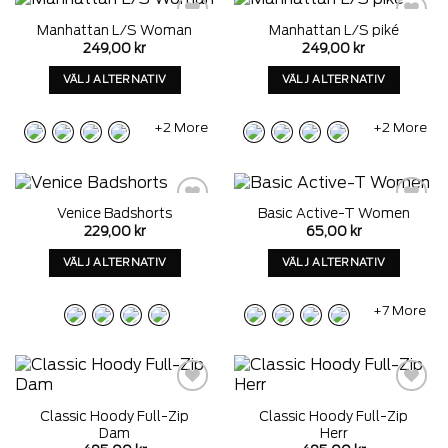
som
kan
kan
väljas
Manhattan L/S Woman
Manhattan L/S piké
Add to
Add to
väljas
på
249,00
kr
249,00
kr
wishlist
wishlist
på
produktens
VÄLJ ALTERNATIV
VÄLJ ALTERNATIV
produktens
sida
sida
Denna
Denna
produkt
produkt
+2 More
+2 More
har
har
alternativ
alternativ
som
som
kan
kan
Venice Badshorts
Basic Active-T Women
väljas
väljas
Add to
Add to
229,00
kr
65,00
kr
wishlist
wishlist
på
på
produktens
produktens
VÄLJ ALTERNATIV
VÄLJ ALTERNATIV
sida
sida
Denna
Denna
produkt
produkt
+7 More
har
har
alternativ
alternativ
som
som
kan
kan
väljas
väljas
Add to
Add to
Classic Hoody Full-Zip
Classic Hoody Full-Zip
wishlist
wishlist
på
på
Dam
Herr
produktens
produktens