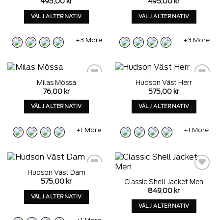
495,00
kr
495,00
kr
sida
sida
VÄLJ ALTERNATIV
VÄLJ ALTERNATIV
Denna
Denna
produkt
produkt
+3 More
+3 More
har
har
alternativ
alternativ
som
som
kan
kan
Milas Mössa
Hudson Väst Herr
väljas
väljas
Add to
Add to
76,00
kr
575,00
kr
wishlist
wishlist
på
på
produktens
produktens
VÄLJ ALTERNATIV
VÄLJ ALTERNATIV
sida
sida
Denna
Denna
produkt
produkt
+1 More
+1 More
har
har
alternativ
alternativ
som
som
kan
kan
Hudson Väst Dam
väljas
väljas
Add to
Add to
575,00
kr
Classic Shell Jacket Men
wishlist
wishlist
på
på
849,00
kr
produktens
produktens
VÄLJ ALTERNATIV
sida
sida
VÄLJ ALTERNATIV
Denna
Denna
produkt