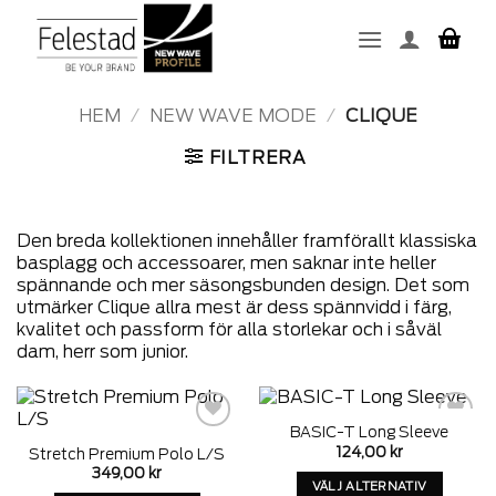
Skip
to
content
HEM
/
NEW WAVE MODE
/
CLIQUE
FILTRERA
Den breda kollektionen innehåller framförallt klassiska
basplagg och accessoarer, men saknar inte heller
spännande och mer säsongsbunden design. Det som
utmärker Clique allra mest är dess spännvidd i färg,
kvalitet och passform för alla storlekar och i såväl
dam, herr som junior.
BASIC-T Long Sleeve
Add to
Add to
124,00
kr
Stretch Premium Polo L/S
wishlist
wishlist
349,00
kr
VÄLJ ALTERNATIV