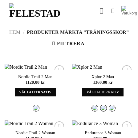
Skip
to
content
HEM
/
PRODUKTER MÄRKTA ”TRÄNINGSSKOR”
FILTRERA
Nordic Trail 2 Man
Xplor 2 Man
Add to
Add to
1120,00
kr
1360,00
kr
wishlist
wishlist
VÄLJ ALTERNATIV
VÄLJ ALTERNATIV
Denna
Denna
produkt
produkt
har
har
alternativ
alternativ
som
som
kan
kan
Nordic Trail 2 Woman
Endurance 3 Woman
väljas
väljas
Add to
Add to