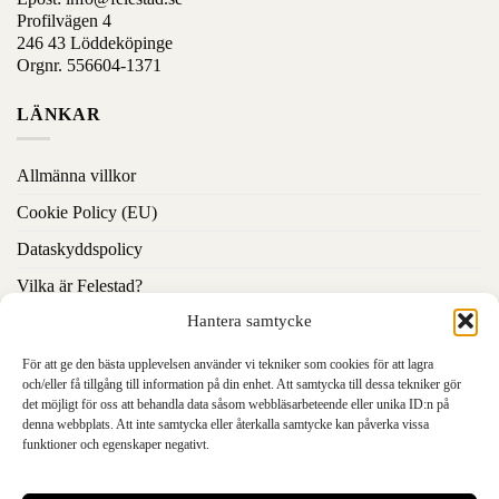
Profilvägen 4
246 43 Löddeköpinge
Orgnr. 556604-1371
LÄNKAR
Allmänna villkor
Cookie Policy (EU)
Dataskyddspolicy
Vilka är Felestad?
Hantera samtycke
Kontakta oss
För att ge den bästa upplevelsen använder vi tekniker som cookies för att lagra
CERTIFIKAT & VERIFIERINGAR
och/eller få tillgång till information på din enhet. Att samtycka till dessa tekniker gör
det möjligt för oss att behandla data såsom webbläsarbeteende eller unika ID:n på
denna webbplats. Att inte samtycka eller återkalla samtycke kan påverka vissa
funktioner och egenskaper negativt.
HÄNG MED IN I VÅR VÄRLD