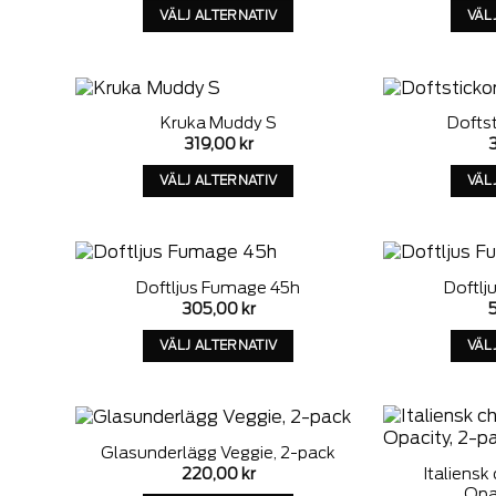
väljas
VÄLJ ALTERNATIV
VÄL
på
Denna
s
produktens
produkt
sida
har
alternativ
Kruka Muddy S
Dofts
som
dd to
Add to
319,00
kr
kan
ishlist
wishlist
väljas
VÄLJ ALTERNATIV
VÄL
på
Denna
s
produktens
produkt
sida
har
alternativ
Doftljus Fumage 45h
Doftlj
som
dd to
Add to
305,00
kr
kan
ishlist
wishlist
väljas
VÄLJ ALTERNATIV
VÄL
på
Denna
s
produktens
produkt
sida
har
alternativ
Glasunderlägg Veggie, 2-pack
som
dd to
Add to
220,00
kr
Italiens
kan
ishlist
wishlist
Opa