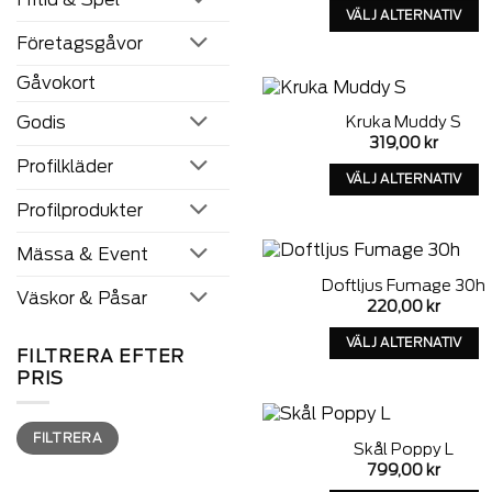
väljas
VÄLJ ALTERNATIV
på
Denna
Företagsgåvor
produkten
produkt
sida
Gåvokort
har
alternativ
Godis
Kruka Muddy S
som
A
319,00
kr
kan
w
Profilkläder
väljas
VÄLJ ALTERNATIV
på
Denna
Profilprodukter
produkten
produkt
sida
har
Mässa & Event
alternativ
Doftljus Fumage 30h
som
Väskor & Påsar
A
220,00
kr
kan
w
väljas
VÄLJ ALTERNATIV
FILTRERA EFTER
på
Denna
PRIS
produkten
produkt
sida
har
Min
Max
alternativ
FILTRERA
pris
pris
Skål Poppy L
som
A
799,00
kr
kan
w