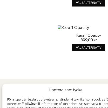
väljas
VÄLJ ALTERNATIV
på
Denna
produkten
produkt
sida
har
alternativ
som
kan
Karaff Opacity
väljas
A
399,00
kr
w
på
produkten
VÄLJ ALTERNATIV
sida
Denna
produkt
har
alternativ
som
kan
väljas
på
KONTAKT
LÄNKAR
Hantera samtycke
produkten
sida
För att ge den bästa upplevelsen använder vi tekniker som cookies för
Telefon:
046 71 26 40
Allmänna vil
och/eller få tillgång till information på din enhet. Att samtycka till de
Epost:
info@felestad.se