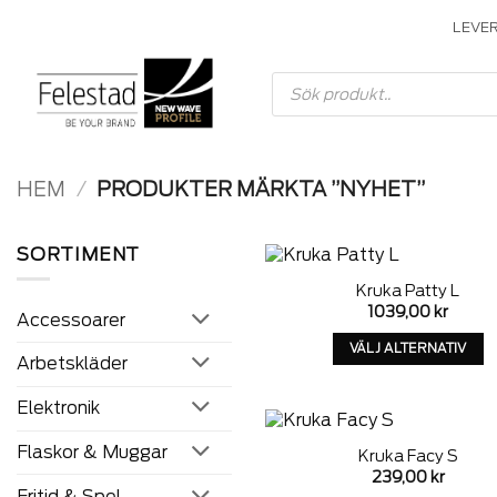
Skip
LEVE
to
content
Produktsökning
HEM
/
PRODUKTER MÄRKTA ”NYHET”
SORTIMENT
Kruka Patty L
A
1039,00
kr
Accessoarer
w
VÄLJ ALTERNATIV
Arbetskläder
Denna
produkt
Elektronik
har
alternativ
Flaskor & Muggar
Kruka Facy S
som
A
239,00
kr
kan
w
Fritid & Spel