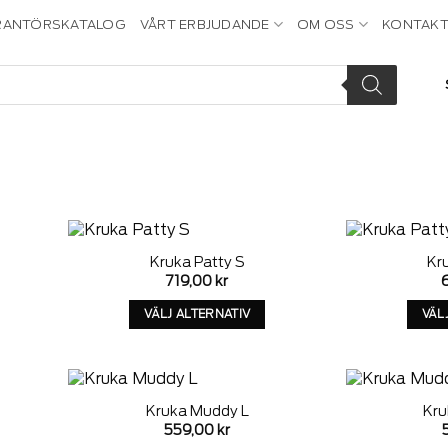
RANTÖRSKATALOG
VÅRT ERBJUDANDE
OM OSS
KONTAKT
Kruka Patty S
Kr
dd to
Add to
719,00
kr
ishlist
wishlist
VÄLJ ALTERNATIV
VÄL
Denna
produkt
har
alternativ
Kruka Muddy L
Kru
som
dd to
Add to
559,00
kr
kan
ishlist
wishlist