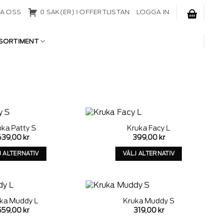
A OSS
0 SAK(ER) I OFFERTLISTAN
LOGGA IN
SORTIMENT
uka Patty S
Kruka Facy L
Add to
Add to
639,00
kr
399,00
kr
wishlist
wishlist
J ALTERNATIV
VÄLJ ALTERNATIV
Denna
Denna
produkt
produkt
har
har
alternativ
alternativ
ka Muddy L
Kruka Muddy S
som
som
Add to
Add to
559,00
kr
319,00
kr
kan
kan
wishlist
wishlist