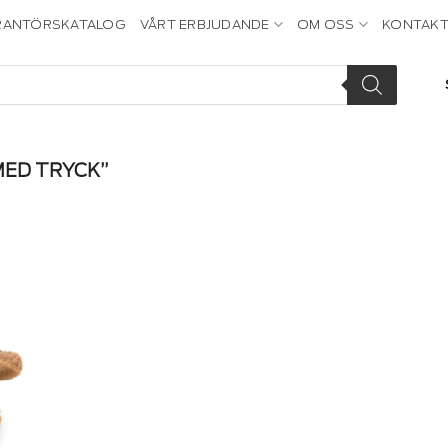
RANTÖRSKATALOG
VÅRT ERBJUDANDE
OM OSS
KONTAKT
ED TRYCK”
dd to
ishlist