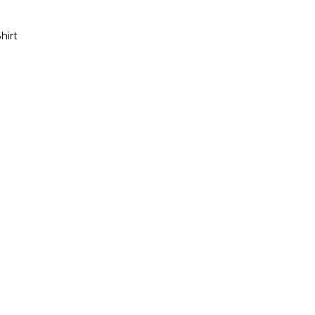
hirt
s