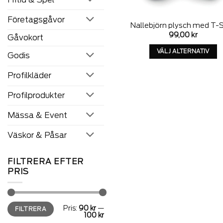
Företagsgåvor
Nallebjörn plysch med T-S
99,00
kr
Gåvokort
VÄLJ ALTERNATIV
Godis
Denna
produkt
Profilkläder
har
alternativ
Profilprodukter
som
kan
Mässa & Event
väljas
på
Väskor & Påsar
produkten
sida
FILTRERA EFTER
PRIS
Min
Max
Pris:
90 kr
—
FILTRERA
pris
pris
100 kr