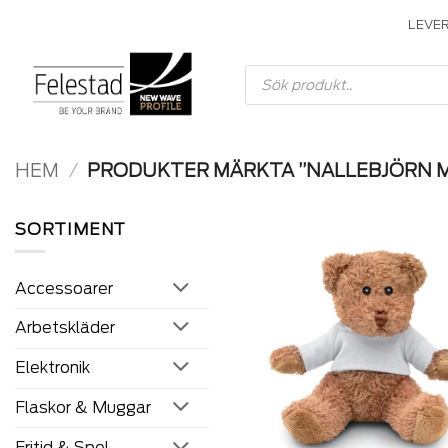
Skip
LEVE
to
content
Produktsökning
HEM
/
PRODUKTER MÄRKTA ”NALLEBJÖRN M
SORTIMENT
A
Accessoarer
w
Arbetskläder
Elektronik
Flaskor & Muggar
Fritid & Spel