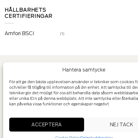
HÅLLBARHETS
CERTIFIERINGAR
Amfori BSCI
(1)
KONTAKT
LÄNKAR
Hantera samtycke
För att ge den bästa upplevelsen använder vi tekniker som cookies för
Telefon:
046 71 26 40
Allmänna vil
och/eller få tillgång till information på din enhet. Att samtycka till de
Epost:
info@felestad.se
tekniker gör det möjligt för oss att behandla data såsom webbläsar
Cookie Poli
Profilvägen 4
eller unika ID:n på denna webbplats. Att inte samtycka eller återkal
246 43 Löddeköpinge
kan påverka vissa funktioner och egenskaper negativt.
Dataskyddsp
Orgnr. 556604-1371
Vilka är Fel
ACCEPTERA
NEJ TACK
Kontakta os
Cookie Policy
Dataskyddspolicy