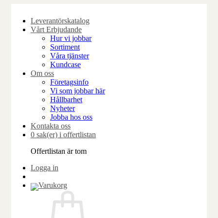
Skip
to
Leverantörskatalog
content
Vårt Erbjudande
Hur vi jobbar
Sortiment
Våra tjänster
Kundcase
Om oss
Företagsinfo
Vi som jobbar här
Hållbarhet
Nyheter
Jobba hos oss
Kontakta oss
0 sak(er) i offertlistan
Offertlistan är tom
Logga in