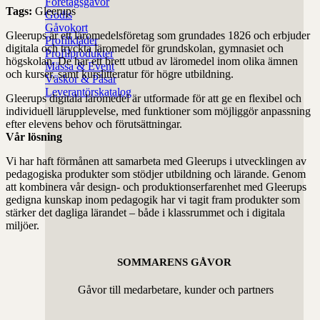
Företagsgåvor
Tags:
Gleerups
Godis
Gåvokort
Gleerups är ett läromedelsföretag som grundades 1826 och erbjuder
Profilkläder
digitala och tryckta läromedel för grundskolan, gymnasiet och
Profilprodukter
högskolan.
De har ett brett utbud av läromedel inom olika ämnen
Mässa & Event
och kurser, samt kurslitteratur för högre utbildning.
Väskor & Påsar
Leverantörskatalog
Gleerups digitala läromedel är utformade för att ge en flexibel och
individuell lärupplevelse, med funktioner som möjliggör anpassning
efter elevens behov och förutsättningar.
Vår lösning
Vi har haft förmånen att samarbeta med Gleerups i utvecklingen av
pedagogiska produkter som stödjer utbildning och lärande. Genom
att kombinera vår design- och produktionserfarenhet med Gleerups
gedigna kunskap inom pedagogik har vi tagit fram produkter som
stärker det dagliga lärandet – både i klassrummet och i digitala
miljöer.
SOMMARENS GÅVOR
Gåvor till medarbetare, kunder och partners