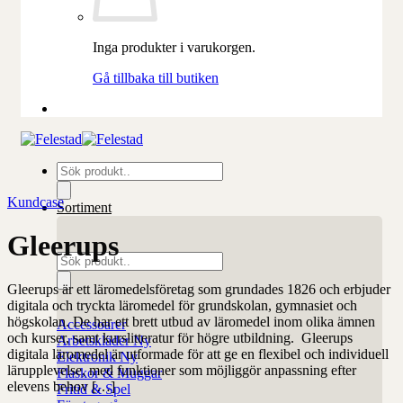
Inga produkter i varukorgen.
Gå tillbaka till butiken
Produktsökning
Kundcase
Sortiment
Gleerups
Produktsökning
Gleerups är ett läromedelsföretag som grundades 1826 och erbjuder
digitala och tryckta läromedel för grundskolan, gymnasiet och
högskolan. De har ett brett utbud av läromedel inom olika ämnen
Accessoarer
och kurser, samt kurslitteratur för högre utbildning. Gleerups
Arbetskläder
digitala läromedel är utformade för att ge en flexibel och individuell
Elektronik
lärupplevelse, med funktioner som möjliggör anpassning efter
Flaskor & Muggar
elevens behov […]
Fritid & Spel