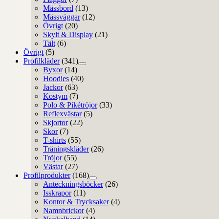
Mässbord
(13)
Mässväggar
(12)
Övrigt
(20)
Skylt & Display
(21)
Tält
(6)
Övrigt
(5)
Profilkläder
(341)
Byxor
(14)
Hoodies
(40)
Jackor
(63)
Kostym
(7)
Polo & Pikétröjor
(33)
Reflexvästar
(5)
Skjortor
(22)
Skor
(7)
T-shirts
(55)
Träningskläder
(26)
Tröjor
(55)
Västar
(27)
Profilprodukter
(168)
Anteckningsböcker
(26)
Isskrapor
(11)
Kontor & Trycksaker
(4)
Namnbrickor
(4)