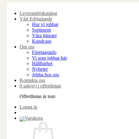
Skip
to
Leverantörskatalog
content
Vårt Erbjudande
Hur vi jobbar
Sortiment
Våra tjänster
Kundcase
Om oss
Företagsinfo
Vi som jobbar här
Hållbarhet
Nyheter
Jobba hos oss
Kontakta oss
0 sak(er) i offertlistan
Offertlistan är tom
Logga in