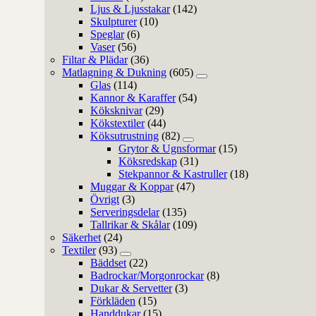
Ljus & Ljusstakar
(142)
Skulpturer
(10)
Speglar
(6)
Vaser
(56)
Filtar & Plädar
(36)
Matlagning & Dukning
(605)
Glas
(114)
Kannor & Karaffer
(54)
Köksknivar
(29)
Kökstextiler
(44)
Köksutrustning
(82)
Grytor & Ugnsformar
(15)
Köksredskap
(31)
Stekpannor & Kastruller
(18)
Muggar & Koppar
(47)
Övrigt
(3)
Serveringsdelar
(135)
Tallrikar & Skålar
(109)
Säkerhet
(24)
Textiler
(93)
Bäddset
(22)
Badrockar/Morgonrockar
(8)
Dukar & Servetter
(3)
Förkläden
(15)
Handdukar
(15)