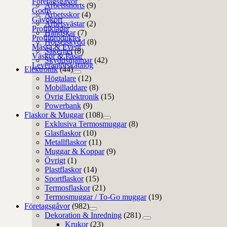
Företagsgåvor
Arbetsshorts
(9)
Godis
Arbetsskor
(4)
Gåvokort
Arbetsvästar
(2)
Profilkläder
Handskar
(7)
Profilprodukter
Hörselskydd
(8)
Mässa & Event
Säkerhet
(8)
Väskor & Påsar
Skyddshjälmar
(42)
Leverantörskatalog
Elektronik
(44)
Högtalare
(12)
Mobilladdare
(8)
Övrig Elektronik
(15)
Powerbank
(9)
Flaskor & Muggar
(108)
Exklusiva Termosmuggar
(8)
Glasflaskor
(10)
Metallflaskor
(11)
Muggar & Koppar
(9)
Övrigt
(1)
Plastflaskor
(14)
Sportflaskor
(15)
Termosflaskor
(21)
Termosmuggar / To-Go muggar
(19)
Företagsgåvor
(982)
Dekoration & Inredning
(281)
Krukor
(23)