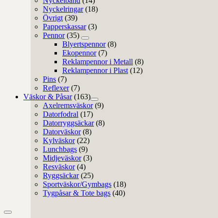
Nyckelband
(14)
Nyckelringar
(18)
Övrigt
(39)
Papperskassar
(3)
Pennor
(35)
Blyertspennor
(8)
Ekopennor
(7)
Reklampennor i Metall
(8)
Reklampennor i Plast
(12)
Pins
(7)
Reflexer
(7)
Väskor & Påsar
(163)
Axelremsväskor
(9)
Datorfodral
(17)
Datorryggsäckar
(8)
Datorväskor
(8)
Kylväskor
(22)
Lunchbags
(9)
Midjeväskor
(3)
Resväskor
(4)
Ryggsäckar
(25)
Sportväskor/Gymbags
(18)
Tygpåsar & Tote bags
(40)