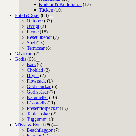
Kuddar & Kuddfodral
(17)
Täcken
(10)
Fritid & Spel
(83)
Outdoor
(37)
Övrigt
(2)
Picnic
(18)
Resetillbehör
(7)
Spel
(13)
Termosar
(6)
Gåvokort
(2)
Godis
(65)
Bars
(6)
Choklad
(3)
Dryck
(2)
Flowpack
(1)
Godisburkar
(5)
Godispåsar
(7)
Karameller
(10)
Påskgodis
(11)
Presentförpackat
(15)
Tablettaskar
(2)
Tuggummi
(3)
Mässa & Event
(86)
Beachflaggor
(7)
Flaggor
(7)