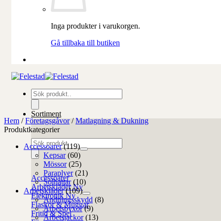
Inga produkter i varukorgen.
Gå tillbaka till butiken
Produktsökning
Sortiment
Hem
/
Företagsgåvor
/
Matlagning & Dukning
Produktkategorier
Produktsökning
Accessoarer
(119)
Kepsar
(60)
Mössor
(25)
Paraplyer
(21)
Accessoarer
Solhattar
(10)
Arbetskläder
Arbetskläder
(109)
Elektronik
Andningsskydd
(8)
Flaskor & Muggar
Arbetsbyxor
(9)
Fritid & Spel
Arbetsjackor
(13)