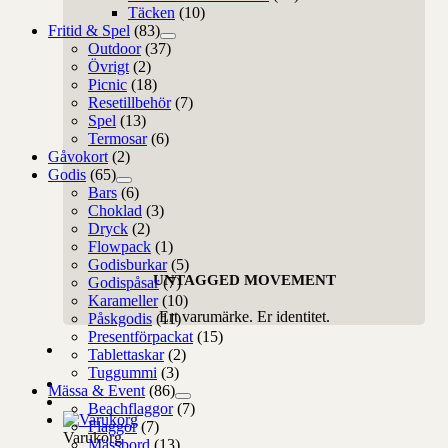
Täcken
(10)
Fritid & Spel
(83)
Outdoor
(37)
Övrigt
(2)
Picnic
(18)
Resetillbehör
(7)
Spel
(13)
Termosar
(6)
Gåvokort
(2)
Godis
(65)
Bars
(6)
Choklad
(3)
Dryck
(2)
Flowpack
(1)
Godisburkar
(5)
UNTAGGED MOVEMENT
Godispåsar
(7)
Karameller
(10)
Ert varumärke. Er identitet.
Påskgodis
(11)
Presentförpackat
(15)
Tablettaskar
(2)
Tuggummi
(3)
Mässa & Event
(86)
Beachflaggor
(7)
Flaggor
(7)
Varukorg
Mässbord
(13)