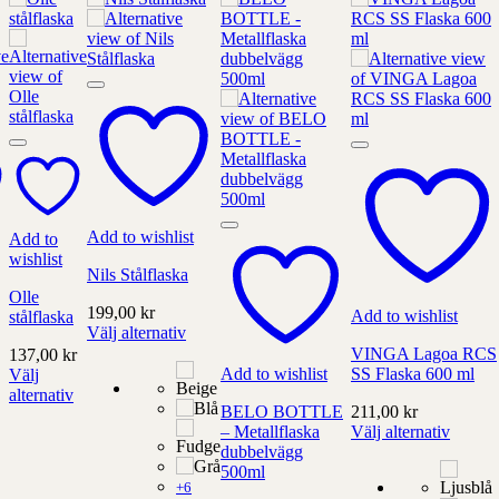
Add to wishlist
Add to
wishlist
Nils Stålflaska
Olle
199,00
kr
Add to wishlist
stålflaska
Välj alternativ
Denna
VINGA Lagoa RCS
137,00
kr
produkt
Add to wishlist
SS Flaska 600 ml
Välj
har
alternativ
alternativ
BELO BOTTLE
211,00
kr
Denna
som
– Metallflaska
Välj alternativ
produkt
Denna
kan
dubbelvägg
har
produkt
väljas
500ml
alternativ
+6
har
på
som