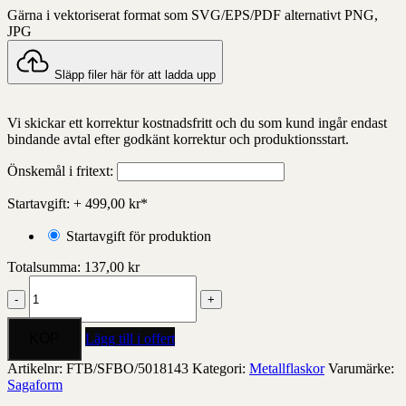
Gärna i vektoriserat format som SVG/EPS/PDF alternativt PNG,
JPG
Släpp filer här för att ladda upp
Vi skickar ett korrektur kostnadsfritt och du som kund ingår endast
bindande avtal efter godkänt korrektur och produktionsstart.
Önskemål i fritext:
Startavgift:
+ 499,00
kr
*
Startavgift för produktion
Totalsumma:
137,00
kr
Olle
stålflaska
mängd
Lägg till i offert
Artikelnr:
FTB/SFBO/5018143
Kategori:
Metallflaskor
Varumärke:
Sagaform