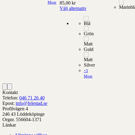
More
85,00
kr
alternativ
produktens
kan
Välj alternativ
som
sida
väljas
Denna
kan
på
produkt
väljas
ns
produktens
har
på
sida
alternativ
produktens
som
sida
kan
väljas
på
produktens
sida
+3
More
Kontakt
Telefon:
046 71 26 40
Epost:
info@felestad.se
Profilvägen 4
246 43 Löddeköpinge
Orgnr. 556604-1371
Länkar