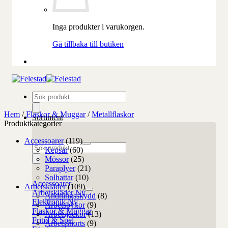
Inga produkter i varukorgen.
Gå tillbaka till butiken
Produktsökning
Hem
/
Flaskor & Muggar
/
Metallflaskor
Sortiment
Produktkategorier
Accessoarer
(119)
Produktsökning
Kepsar
(60)
Mössor
(25)
Paraplyer
(21)
Solhattar
(10)
Accessoarer
Arbetskläder
(109)
Arbetskläder
Andningsskydd
(8)
Elektronik
Arbetsbyxor
(9)
Flaskor & Muggar
Arbetsjackor
(13)
Fritid & Spel
Arbetsshorts
(9)