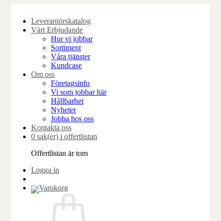
Skip
to
Leverantörskatalog
content
Vårt Erbjudande
Hur vi jobbar
Sortiment
Våra tjänster
Kundcase
Om oss
Företagsinfo
Vi som jobbar här
Hållbarhet
Nyheter
Jobba hos oss
Kontakta oss
0 sak(er) i offertlistan
Offertlistan är tom
Logga in