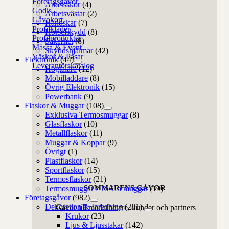
Företagsgåvor
Arbetsskor
(4)
Godis
Arbetsvästar
(2)
Gåvokort
Handskar
(7)
Profilkläder
Hörselskydd
(8)
Profilprodukter
Säkerhet
(8)
Mässa & Event
Skyddshjälmar
(42)
Väskor & Påsar
Elektronik
(44)
Leverantörskatalog
Högtalare
(12)
Mobilladdare
(8)
Övrig Elektronik
(15)
Powerbank
(9)
Flaskor & Muggar
(108)
Exklusiva Termosmuggar
(8)
Glasflaskor
(10)
Metallflaskor
(11)
Muggar & Koppar
(9)
Övrigt
(1)
Plastflaskor
(14)
Sportflaskor
(15)
Termosflaskor
(21)
SOMMARENS GÅVOR
Termosmuggar / To-Go muggar
(19)
Företagsgåvor
(982)
Dekoration & Inredning
(281)
Gåvor till medarbetare, kunder och partners
Krukor
(23)
Ljus & Ljusstakar
(142)