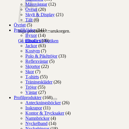
Mässväggar
(12)
Övrigt
(20)
Skylt & Display
(21)
Tält
(6)
Övrigt
(5)
Profilkläder
(341)
Inga produkter i varukorgen.
Byxor
(14)
Hoodies
(40)
Gå tillbaka till butiken
Jackor
(63)
Kostym
(7)
Polo & Pikétröjor
(33)
Reflexvästar
(5)
Skjortor
(22)
Skor
(7)
T-shirts
(55)
Träningskläder
(26)
Tröjor
(55)
Västar
(27)
Profilprodukter
(168)
Anteckningsböcker
(26)
Isskrapor
(11)
Kontor & Trycksaker
(4)
Namnbrickor
(4)
Nyckelband
(14)
Nyckelringar
(18)