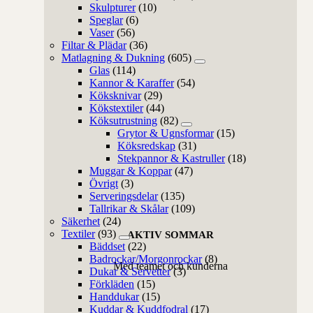
Skulpturer
(10)
Speglar
(6)
Vaser
(56)
Filtar & Plädar
(36)
Matlagning & Dukning
(605)
Glas
(114)
Kannor & Karaffer
(54)
Köksknivar
(29)
Kökstextiler
(44)
Köksutrustning
(82)
Grytor & Ugnsformar
(15)
Köksredskap
(31)
Stekpannor & Kastruller
(18)
Muggar & Koppar
(47)
Övrigt
(3)
Serveringsdelar
(135)
Tallrikar & Skålar
(109)
Säkerhet
(24)
Textiler
(93)
AKTIV SOMMAR
Bäddset
(22)
Badrockar/Morgonrockar
(8)
Med teamet och kunderna
Dukar & Servetter
(3)
Förkläden
(15)
Handdukar
(15)
Kuddar & Kuddfodral
(17)