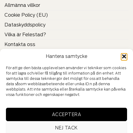
Allmänna villkor
Cookie Policy (EU)
Dataskyddspolicy
Vilka är Felestad?
Kontakta oss
Hantera samtycke
CERTIFIKAT & VERIFIERINGAR
För att ge den bästa upplevelsen använder vi tekniker som cookies
för att lagra och/eller få tillgång till information på din enhet. Att
samtycka till dessa tekniker gör det möjligt för oss att behandla
data såsom webbläsarbeteende eller unika ID:n på denna
webbplats. Att inte samtycka eller återkalla samtycke kan påverka
vissa funktioner och egenskaper negativt.
HÄNG MED IN I VÅR VÄRLD
ACCEPTERA
NEJ TACK