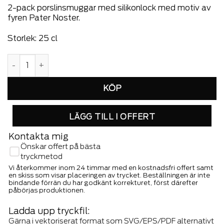
2-pack porslinsmuggar med silikonlock med motiv av
fyren Pater Noster.
Storlek: 25 cl
Lord Nelson Victory 2-pack mugs Pater Noster Vit mängd
LÄGG TILL I OFFERT
Kontakta mig
Önskar offert på bästa
tryckmetod
Vi återkommer inom 24 timmar med en kostnadsfri offert samt
en skiss som visar placeringen av trycket. Beställningen är inte
bindande förrän du har godkänt korrekturet, först därefter
påbörjas produktionen.
Ladda upp tryckfil:
Gärna i vektoriserat format som SVG/EPS/PDF alternativt