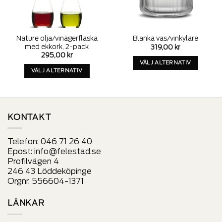
Nature olja/vinägerflaska
Blanka vas/vinkylare
med ekkork, 2-pack
319,00
kr
295,00
kr
VÄLJ ALTERNATIV
VÄLJ ALTERNATIV
Denna
Denna
produkt
produkt
har
har
alternativ
alternativ
som
KONTAKT
som
kan
kan
väljas
Telefon:
046 71 26 40
väljas
på
Epost:
info@felestad.se
på
produktens
Profilvägen 4
produktens
sida
246 43 Löddeköpinge
sida
Orgnr. 556604-1371
LÄNKAR