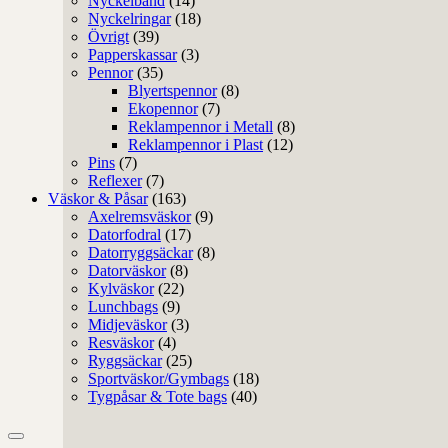
Nyckelband
(14)
Nyckelringar
(18)
Övrigt
(39)
Papperskassar
(3)
Pennor
(35)
Blyertspennor
(8)
Ekopennor
(7)
Reklampennor i Metall
(8)
Reklampennor i Plast
(12)
Pins
(7)
Reflexer
(7)
Väskor & Påsar
(163)
Axelremsväskor
(9)
Datorfodral
(17)
Datorryggsäckar
(8)
Datorväskor
(8)
Kylväskor
(22)
Lunchbags
(9)
Midjeväskor
(3)
Resväskor
(4)
Ryggsäckar
(25)
Sportväskor/Gymbags
(18)
Tygpåsar & Tote bags
(40)