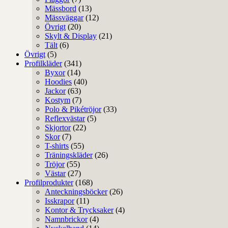
Mässbord
(13)
Mässväggar
(12)
Övrigt
(20)
Skylt & Display
(21)
Tält
(6)
Övrigt
(5)
Profilkläder
(341)
Byxor
(14)
Hoodies
(40)
Jackor
(63)
Kostym
(7)
Polo & Pikétröjor
(33)
Reflexvästar
(5)
Skjortor
(22)
Skor
(7)
T-shirts
(55)
Träningskläder
(26)
Tröjor
(55)
Västar
(27)
Profilprodukter
(168)
Anteckningsböcker
(26)
Isskrapor
(11)
Kontor & Trycksaker
(4)
Namnbrickor
(4)