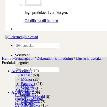
Inga produkter i varukorgen.
Gå tillbaka till butiken
Produktsökning
Sortiment
Hem
/
Företagsgåvor
/
Dekoration & Inredning
/
Ljus & Ljusstakar
Produktkategorier
Produktsökning
Accessoarer
(119)
Kepsar
(60)
Mössor
(25)
Paraplyer
(21)
Accessoarer
Solhattar
(10)
Arbetskläder
Arbetskläder
(109)
Elektronik
Andningsskydd
(8)
Flaskor & Muggar
Arbetsbyxor
(9)
Fritid & Spel
Arbetsjackor
(13)