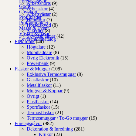
Företagsgåvor
Arbetsshorts
(9)
Godis
Arbetsskor
(4)
Gåvokort
Arbetsvästar
(2)
Profilkläder
Handskar
(7)
Profilprodukter
Hörselskydd
(8)
Mässa & Event
Säkerhet
(8)
Väskor & Påsar
Skyddshjälmar
(42)
Leverantörskatalog
Elektronik
(44)
Högtalare
(12)
Mobilladdare
(8)
Övrig Elektronik
(15)
Powerbank
(9)
Flaskor & Muggar
(108)
Exklusiva Termosmuggar
(8)
Glasflaskor
(10)
Metallflaskor
(11)
Muggar & Koppar
(9)
Övrigt
(1)
Plastflaskor
(14)
Sportflaskor
(15)
Termosflaskor
(21)
Termosmuggar / To-Go muggar
(19)
Företagsgåvor
(982)
Dekoration & Inredning
(281)
Krukor
(23)