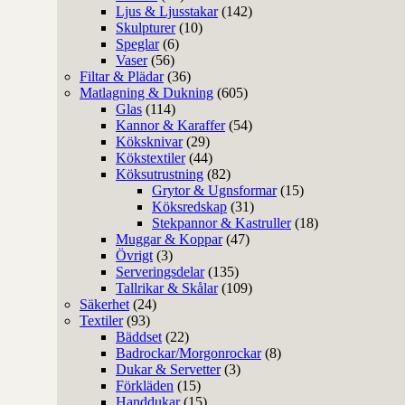
Ljus & Ljusstakar
(142)
Skulpturer
(10)
Speglar
(6)
Vaser
(56)
Filtar & Plädar
(36)
Matlagning & Dukning
(605)
Glas
(114)
Kannor & Karaffer
(54)
Köksknivar
(29)
Kökstextiler
(44)
Köksutrustning
(82)
Grytor & Ugnsformar
(15)
Köksredskap
(31)
Stekpannor & Kastruller
(18)
Muggar & Koppar
(47)
Övrigt
(3)
Serveringsdelar
(135)
Tallrikar & Skålar
(109)
Säkerhet
(24)
Textiler
(93)
Bäddset
(22)
Badrockar/Morgonrockar
(8)
Dukar & Servetter
(3)
Förkläden
(15)
Handdukar
(15)