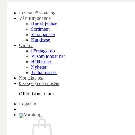
Skip
to
Leverantörskatalog
content
Vårt Erbjudande
Hur vi jobbar
Sortiment
Våra tjänster
Kundcase
Om oss
Företagsinfo
Vi som jobbar här
Hållbarhet
Nyheter
Jobba hos oss
Kontakta oss
0 sak(er) i offertlistan
Offertlistan är tom
Logga in