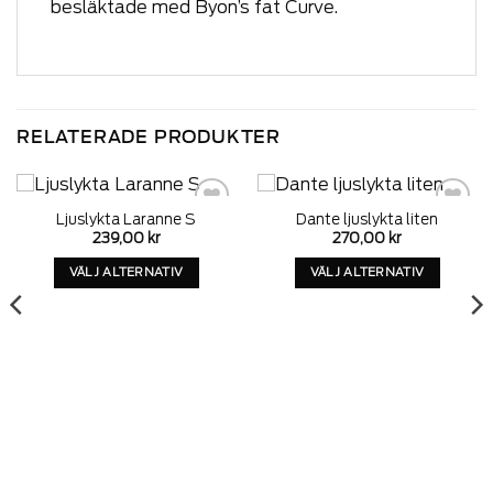
besläktade med Byon’s fat Curve.
RELATERADE PRODUKTER
Ljuslykta Laranne S
Dante ljuslykta liten
Add to
Add to
239,00
kr
270,00
kr
wishlist
wishlist
VÄLJ ALTERNATIV
VÄLJ ALTERNATIV
Denna
Denna
produkt
produkt
har
har
alternativ
alternativ
som
som
kan
kan
väljas
väljas
på
på
produktens
produktens