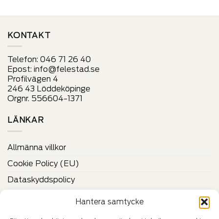
sida
sida
KONTAKT
Telefon:
046 71 26 40
Epost:
info@felestad.se
Profilvägen 4
246 43 Löddeköpinge
Orgnr. 556604-1371
LÄNKAR
Allmänna villkor
Cookie Policy (EU)
Dataskyddspolicy
Vilka är Felestad?
Hantera samtycke
Kontakta oss