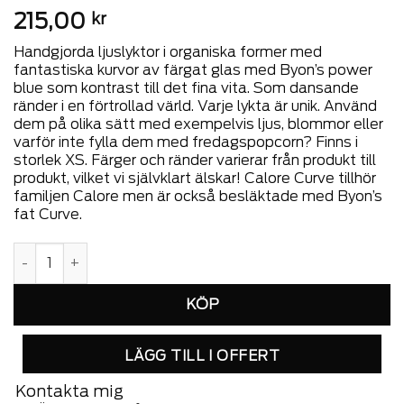
215,00
kr
Handgjorda ljuslyktor i organiska former med
fantastiska kurvor av färgat glas med Byon’s power
blue som kontrast till det fina vita. Som dansande
ränder i en förtrollad värld. Varje lykta är unik. Använd
dem på olika sätt med exempelvis ljus, blommor eller
varför inte fylla dem med fredagspopcorn? Finns i
storlek XS. Färger och ränder varierar från produkt till
produkt, vilket vi självklart älskar! Calore Curve tillhör
familjen Calore men är också besläktade med Byon’s
fat Curve.
Ljuslykta Calore Curve XS mängd
LÄGG TILL I OFFERT
Kontakta mig