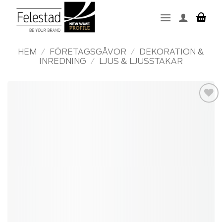
Skip
to
content
HEM
/
FÖRETAGSGÅVOR
/
DEKORATION &
INREDNING
/
LJUS & LJUSSTAKAR
Add to
wishlist