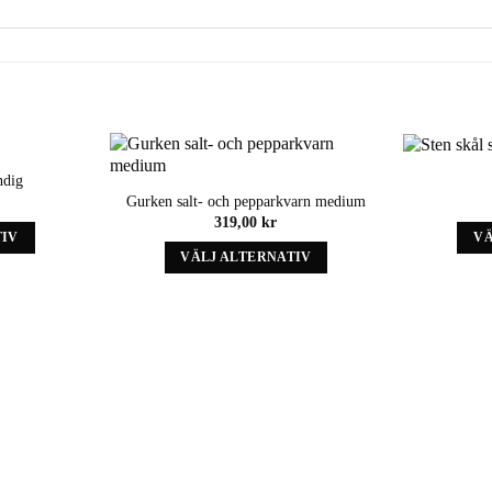
ndig
Add to
Add to
Gurken salt- och pepparkvarn medium
wishlist
wishlist
319,00
kr
TIV
VÄ
VÄLJ ALTERNATIV
Denna
t
produkt
har
iv
alternativ
som
kan
väljas
på
ens
produktens
sida