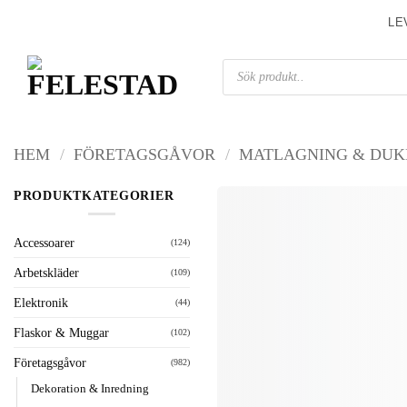
Skip
LE
to
content
Produktsökning
HEM
/
FÖRETAGSGÅVOR
/
MATLAGNING & DUK
PRODUKTKATEGORIER
Accessoarer
(124)
Arbetskläder
(109)
Elektronik
(44)
Flaskor & Muggar
(102)
Företagsgåvor
(982)
Dekoration & Inredning