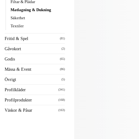
Filtar & Plädar
Matlagning & Dukning
Säkerhet
Textiler
Fritid & Spel
(81)
Gåvokort
(2)
Godis
(65)
Mässa & Event
(86)
Övrigt
(5)
Profilkläder
(341)
Profilprodukter
(168)
Väskor & Påsar
(163)