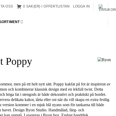
TA OSS
0 SAK(ER) I OFFERTLISTAN
LOGGA IN
SORTIMENT
t Poppy
lommor, men på ett helt nytt sätt. Poppy kakfat på fot är inspirerat av
mon och kombinerar klassisk design med en lekfull twist. Detta
 och höga fat i stengods är både dekorativt och praktiskt på bordet.
servera delikata kakor, tårta eller ost när du vill skapa en extra festlig
 version kommer i en mjuk blå nyans som för tankarna till både
ch havet. Design Byon Studio. Handmålad, färg- och
der kan uppstå. Levereras i Byon box. Endast handdisk.