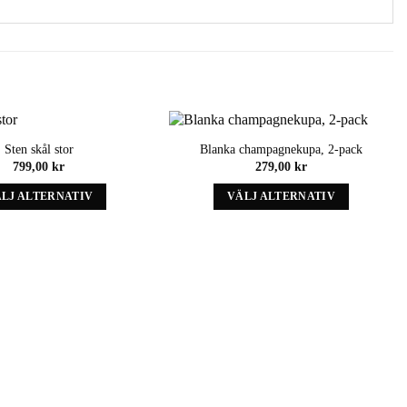
Sten skål stor
Blanka champagnekupa, 2-pack
Add to
Add to
799,00
kr
279,00
kr
wishlist
wishlist
LJ ALTERNATIV
VÄLJ ALTERNATIV
Denna
Denna
produkt
produkt
har
har
alternativ
alternativ
som
som
kan
kan
väljas
väljas
på
på
produktens
produktens
sida
sida