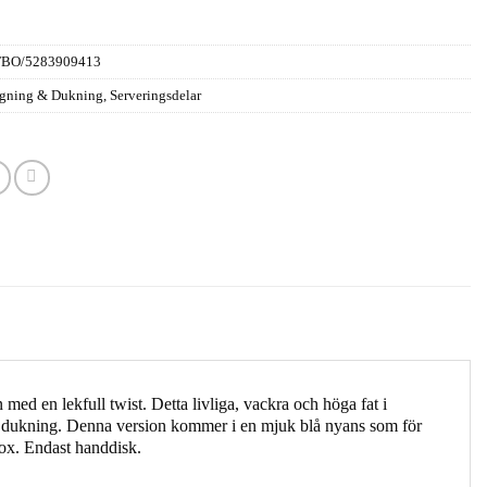
FBO/5283909413
gning & Dukning
,
Serveringsdelar
med en lekfull twist. Detta livliga, vackra och höga fat i
stlig dukning. Denna version kommer i en mjuk blå nyans som för
box. Endast handdisk.