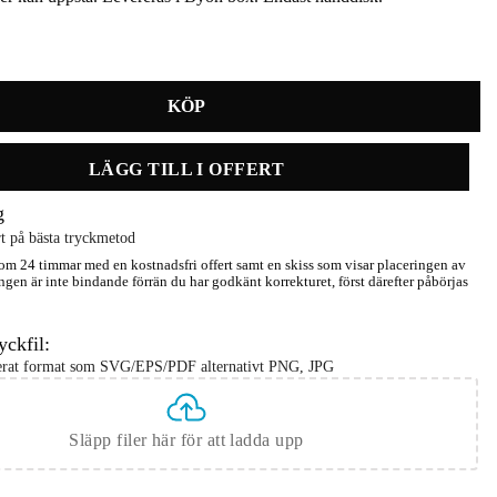
mängd
LÄGG TILL I OFFERT
g
t på bästa tryckmetod
m 24 timmar med en kostnadsfri offert samt en skiss som visar placeringen av
ngen är inte bindande förrän du har godkänt korrekturet, först därefter påbörjas
yckfil:
serat format som SVG/EPS/PDF alternativt PNG, JPG
Släpp filer här för att ladda upp