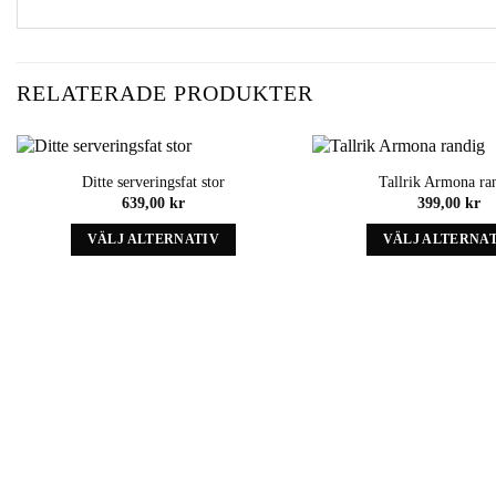
RELATERADE PRODUKTER
Ditte serveringsfat stor
Tallrik Armona ra
Add to
639,00
kr
399,00
kr
wishlist
VÄLJ ALTERNATIV
VÄLJ ALTERNA
Denna
Denna
produkt
produk
har
har
alternativ
alternat
som
som
kan
kan
väljas
väljas
på
på
produktens
produkt
sida
sida