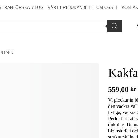
VERANTÖRSKATALOG
VÅRT ERBJUDANDE
OM OSS
KONTAK
NING
Kakfa
Add to
559,00
kr
wishlist
Vi plockar in b
den vackra vall
livliga, vackra
Perfekt för att 
dukning. Denna
blomsterfält o
strukturskillna