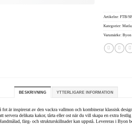
Artikelnr:
FTB/S
Kategorier:
Matla
Varumärke:
Byon
BESKRIVNING
YTTERLIGARE INFORMATION
 fot är inspirerat av den vackra vallmon och kombinerar klassisk design 
att servera delikata kakor, tårta eller ost när du vill skapa en extra fe
 Handmålad, färg- och strukturskillnader kan uppstå. Levereras i Byon 