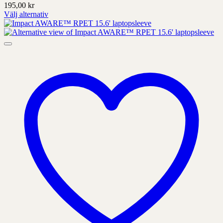
195,00
kr
Välj alternativ
Denna
produkt
har
alternativ
som
kan
väljas
på
produktens
sida