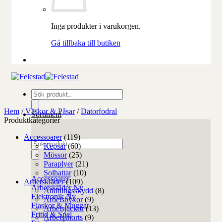
Inga produkter i varukorgen.
Gå tillbaka till butiken
Produktsökning
Hem
/
Väskor & Påsar
/
Datorfodral
Sortiment
Produktkategorier
Accessoarer
(119)
Produktsökning
Kepsar
(60)
Mössor
(25)
Paraplyer
(21)
Solhattar
(10)
Accessoarer
Arbetskläder
(109)
Arbetskläder
Andningsskydd
(8)
Elektronik
Arbetsbyxor
(9)
Flaskor & Muggar
Arbetsjackor
(13)
Fritid & Spel
Arbetsshorts
(9)