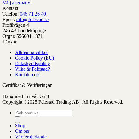
Välj alternativ
Denna
Kontakt
produkt
Telefon:
046 71 26 40
har
Epost:
info@felestad.se
alternativ
Profilvägen 4
som
246 43 Löddeköpinge
kan
Orgnr. 556604-1371
väljas
Länkar
på
Allmänna villkor
produktens
Cookie Policy (EU)
sida
Dataskyddspolicy
Vilka är Felestad?
Kontakta oss
Certifikat & Verifieringar
Häng med in i vår värld
Copyright ©2025 Felestad Trading AB | All Rights Reserved.
Produktsökning
Shop
Om oss
Vårt erbjudande