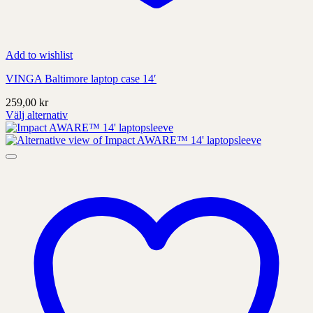
Add to wishlist
VINGA Baltimore laptop case 14′
259,00
kr
Välj alternativ
Denna
produkt
har
alternativ
som
kan
väljas
på
produktens
sida