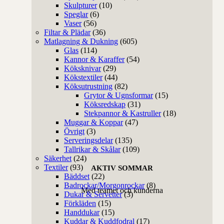
Skulpturer
(10)
Speglar
(6)
Vaser
(56)
Filtar & Plädar
(36)
Matlagning & Dukning
(605)
Glas
(114)
Kannor & Karaffer
(54)
Köksknivar
(29)
Kökstextiler
(44)
Köksutrustning
(82)
Grytor & Ugnsformar
(15)
Köksredskap
(31)
Stekpannor & Kastruller
(18)
Muggar & Koppar
(47)
Övrigt
(3)
Serveringsdelar
(135)
Tallrikar & Skålar
(109)
Säkerhet
(24)
Textiler
(93)
AKTIV SOMMAR
Bäddset
(22)
Badrockar/Morgonrockar
(8)
Med teamet och kunderna
Dukar & Servetter
(3)
Förkläden
(15)
Handdukar
(15)
Kuddar & Kuddfodral
(17)