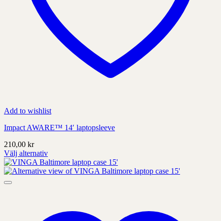
Add to wishlist
Impact AWARE™ 14′ laptopsleeve
210,00
kr
Välj alternativ
Denna
produkt
har
alternativ
som
kan
väljas