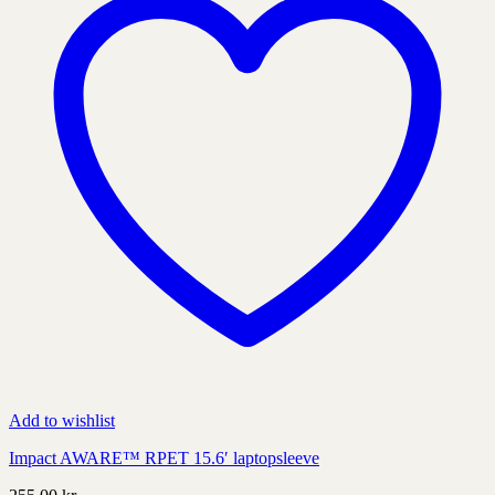
på
produktens
sida
Add to wishlist
Impact AWARE™ RPET 15.6′ laptopsleeve