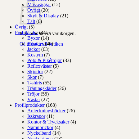
Mässväggar
(12)
Övrigt
(20)
Skylt & Display
(21)
Tält
(6)
Övrigt
(5)
Profilkläder
(341)
Inga produkter i varukorgen.
Byxor
(14)
Hoodies
(40)
Gå tillbaka till butiken
Jackor
(63)
Kostym
(7)
Polo & Pikétröjor
(33)
Reflexvästar
(5)
Skjortor
(22)
Skor
(7)
T-shirts
(55)
Träningskläder
(26)
Tröjor
(55)
Västar
(27)
Profilprodukter
(168)
Anteckningsböcker
(26)
Isskrapor
(11)
Kontor & Trycksaker
(4)
Namnbrickor
(4)
Nyckelband
(14)
Nyckelringar
(18)