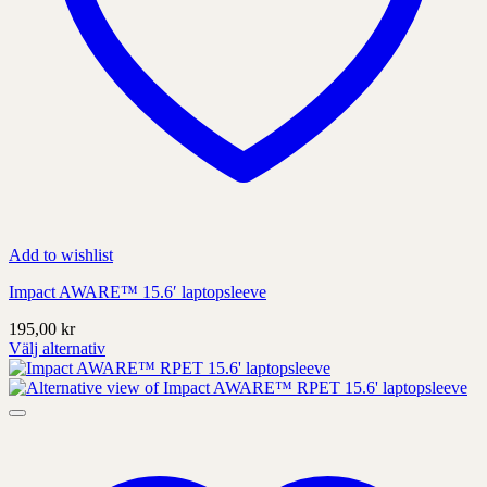
Add to wishlist
Impact AWARE™ 15.6′ laptopsleeve
195,00
kr
Välj alternativ
Denna
produkt
har
alternativ
som
kan
väljas