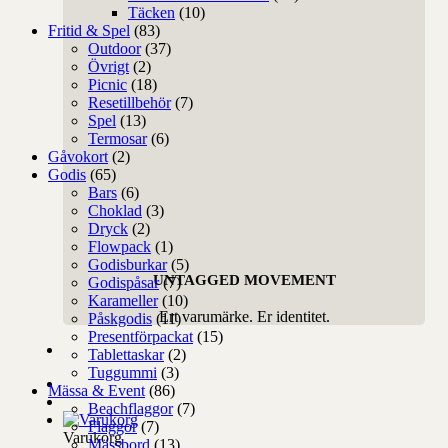
Täcken
(10)
Fritid & Spel
(83)
Outdoor
(37)
Övrigt
(2)
Picnic
(18)
Resetillbehör
(7)
Spel
(13)
Termosar
(6)
Gåvokort
(2)
Godis
(65)
Bars
(6)
Choklad
(3)
Dryck
(2)
Flowpack
(1)
Godisburkar
(5)
UNTAGGED MOVEMENT
Godispåsar
(7)
Karameller
(10)
Ert varumärke. Er identitet.
Påskgodis
(11)
Presentförpackat
(15)
Tablettaskar
(2)
Tuggummi
(3)
Mässa & Event
(86)
Beachflaggor
(7)
Flaggor
(7)
Varukorg
Mässbord
(13)