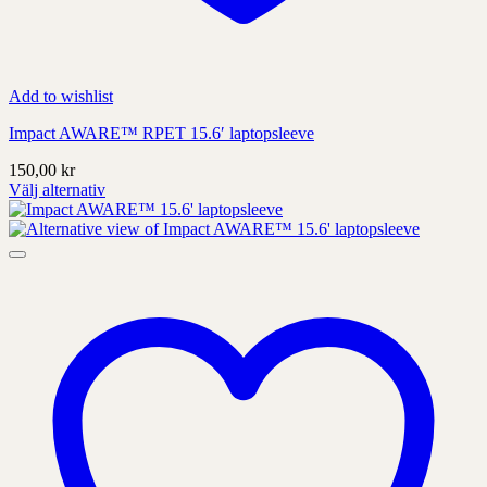
Add to wishlist
Impact AWARE™ RPET 15.6′ laptopsleeve
150,00
kr
Välj alternativ
Denna
produkt
har
alternativ
som
kan
väljas
på
produktens
sida