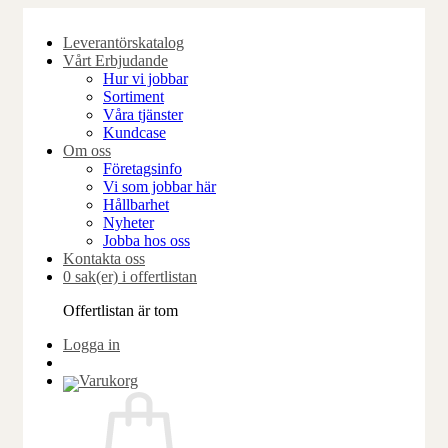
Skip
to
Leverantörskatalog
content
Vårt Erbjudande
Hur vi jobbar
Sortiment
Våra tjänster
Kundcase
Om oss
Företagsinfo
Vi som jobbar här
Hållbarhet
Nyheter
Jobba hos oss
Kontakta oss
0 sak(er) i offertlistan
Offertlistan är tom
Logga in