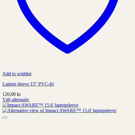
Add to wishlist
Laptop sleeve 15” PVC-fri
120,00
kr
Välj alternativ
Denna
produkt
har
alternativ
som
kan