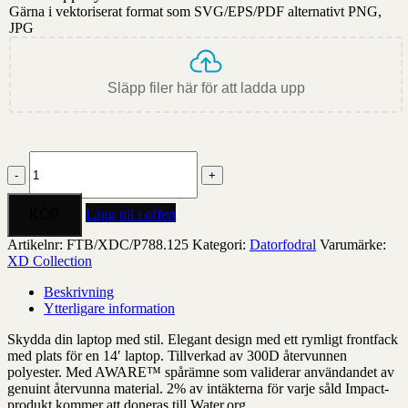
Gärna i vektoriserat format som SVG/EPS/PDF alternativt PNG,
JPG
Släpp filer här för att ladda upp
Impact
AWARE™
14'
laptopsleeve
Lägg till i offert
mängd
Artikelnr:
FTB/XDC/P788.125
Kategori:
Datorfodral
Varumärke:
XD Collection
Beskrivning
Ytterligare information
Skydda din laptop med stil. Elegant design med ett rymligt frontfack
med plats för en 14′ laptop. Tillverkad av 300D återvunnen
polyester. Med AWARE™ spårämne som validerar användandet av
genuint återvunna material. 2% av intäkterna för varje såld Impact-
produkt kommer att doneras till Water.org.