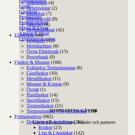
Företagsgåvor
Arbetsskor
(4)
Godis
Arbetsvästar
(2)
Gåvokort
Handskar
(7)
Profilkläder
Hörselskydd
(8)
Profilprodukter
Säkerhet
(8)
Mässa & Event
Skyddshjälmar
(42)
Väskor & Påsar
Elektronik
(44)
Leverantörskatalog
Högtalare
(12)
Mobilladdare
(8)
Övrig Elektronik
(15)
Powerbank
(9)
Flaskor & Muggar
(108)
Exklusiva Termosmuggar
(8)
Glasflaskor
(10)
Metallflaskor
(11)
Muggar & Koppar
(9)
Övrigt
(1)
Plastflaskor
(14)
Sportflaskor
(15)
Termosflaskor
(21)
SOMMARENS GÅVOR
Termosmuggar / To-Go muggar
(19)
Företagsgåvor
(982)
Dekoration & Inredning
(281)
Gåvor till medarbetare, kunder och partners
Krukor
(23)
Ljus & Ljusstakar
(142)