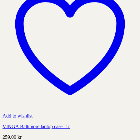
på
produktens
sida
Add to wishlist
VINGA Baltimore laptop case 15′
259,00
kr