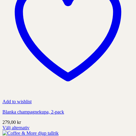
sida
Add to wishlist
Blanka champagnekupa, 2-pack
279,00
kr
Välj alternativ
Denna