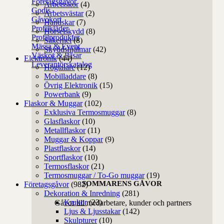
Företagsgåvor
Arbetsskor
(4)
Godis
Arbetsvästar
(2)
Gåvokort
Handskar
(7)
Profilkläder
Hörselskydd
(8)
Profilprodukter
Säkerhet
(8)
Mässa & Event
Skyddshjälmar
(42)
Väskor & Påsar
Elektronik
(44)
Leverantörskatalog
Högtalare
(12)
Mobilladdare
(8)
Övrig Elektronik
(15)
Powerbank
(9)
Flaskor & Muggar
(102)
Exklusiva Termosmuggar
(8)
Glasflaskor
(10)
Metallflaskor
(11)
Muggar & Koppar
(9)
Plastflaskor
(14)
Sportflaskor
(10)
Termosflaskor
(21)
Termosmuggar / To-Go muggar
(19)
SOMMARENS GÅVOR
Företagsgåvor
(982)
Dekoration & Inredning
(281)
Krukor
(23)
Gåvor till medarbetare, kunder och partners
Ljus & Ljusstakar
(142)
Skulpturer
(10)