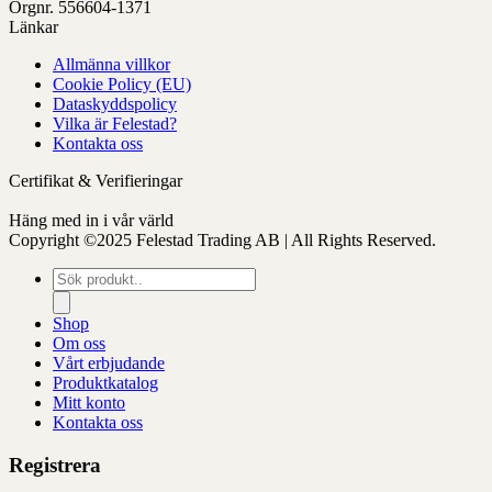
kan
Orgnr. 556604-1371
väljas
Länkar
på
Allmänna villkor
produktens
Cookie Policy (EU)
sida
Dataskyddspolicy
Vilka är Felestad?
Kontakta oss
Certifikat & Verifieringar
Häng med in i vår värld
Copyright ©2025 Felestad Trading AB | All Rights Reserved.
Produktsökning
Shop
Om oss
Vårt erbjudande
Produktkatalog
Mitt konto
Kontakta oss
Registrera