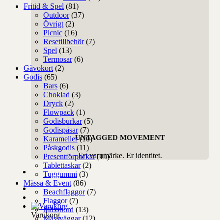
Fritid & Spel
(81)
Outdoor
(37)
Övrigt
(2)
Picnic
(16)
Resetillbehör
(7)
Spel
(13)
Termosar
(6)
Gåvokort
(2)
Godis
(65)
Bars
(6)
Choklad
(3)
Dryck
(2)
Flowpack
(1)
Godisburkar
(5)
Godispåsar
(7)
UNTAGGED MOVEMENT
Karameller
(10)
Påskgodis
(11)
Ert varumärke. Er identitet.
Presentförpackat
(15)
Tablettaskar
(2)
Tuggummi
(3)
Mässa & Event
(86)
Beachflaggor
(7)
Flaggor
(7)
Mässbord
(13)
Varukorg
Mässväggar
(12)