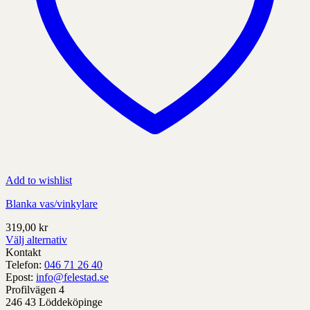
Add to wishlist
Blanka vas/vinkylare
319,00
kr
Välj alternativ
Denna
Kontakt
produkt
Telefon:
046 71 26 40
har
Epost:
info@felestad.se
alternativ
Profilvägen 4
som
246 43 Löddeköpinge