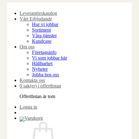
Skip
to
Leverantörskatalog
content
Vårt Erbjudande
Hur vi jobbar
Sortiment
Våra tjänster
Kundcase
Om oss
Företagsinfo
Vi som jobbar här
Hållbarhet
Nyheter
Jobba hos oss
Kontakta oss
0 sak(er) i offertlistan
Offertlistan är tom
Logga in