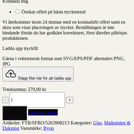
Kontakta mig
Önskar offert på bästa tryckmetod
Vi återkommer inom 24 timmar med en kostnadsfri offert samt en
skiss som visar placeringen av trycket. Beställningen är inte
bindande förrän du har godkänt korrekturet, först därefter påbörjas
produktionen.
Ladda upp tryckfil:
Gärna i vektoriserat format som SVG/EPS/PDF alternativt PNG,
JPG
Släpp filer här för att ladda upp
Totalsumma:
270,00
kr
Glas
Messy,
2-
pack
Lägg till i offert
mängd
Artikelnr:
FTB/SFBO/5263908213
Kategorier:
Glas
,
Matlagning &
Dukning
Varumärke:
Byon