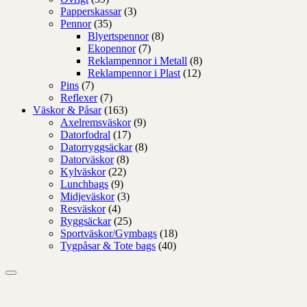
Papperskassar
(3)
Pennor
(35)
Blyertspennor
(8)
Ekopennor
(7)
Reklampennor i Metall
(8)
Reklampennor i Plast
(12)
Pins
(7)
Reflexer
(7)
Väskor & Påsar
(163)
Axelremsväskor
(9)
Datorfodral
(17)
Datorryggsäckar
(8)
Datorväskor
(8)
Kylväskor
(22)
Lunchbags
(9)
Midjeväskor
(3)
Resväskor
(4)
Ryggsäckar
(25)
Sportväskor/Gymbags
(18)
Tygpåsar & Tote bags
(40)