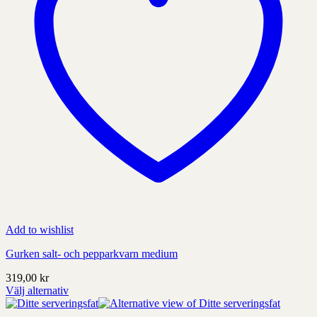
Add to wishlist
Gurken salt- och pepparkvarn medium
319,00
kr
Välj alternativ
Denna
produkt