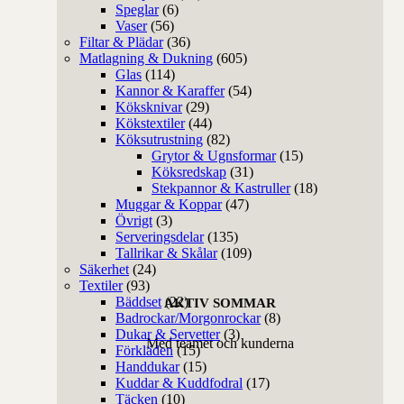
Speglar
(6)
Vaser
(56)
Filtar & Plädar
(36)
Matlagning & Dukning
(605)
Glas
(114)
Kannor & Karaffer
(54)
Köksknivar
(29)
Kökstextiler
(44)
Köksutrustning
(82)
Grytor & Ugnsformar
(15)
Köksredskap
(31)
Stekpannor & Kastruller
(18)
Muggar & Koppar
(47)
Övrigt
(3)
Serveringsdelar
(135)
Tallrikar & Skålar
(109)
Säkerhet
(24)
Textiler
(93)
Bäddset
(22)
AKTIV SOMMAR
Badrockar/Morgonrockar
(8)
Dukar & Servetter
(3)
Med teamet och kunderna
Förkläden
(15)
Handdukar
(15)
Kuddar & Kuddfodral
(17)
Täcken
(10)