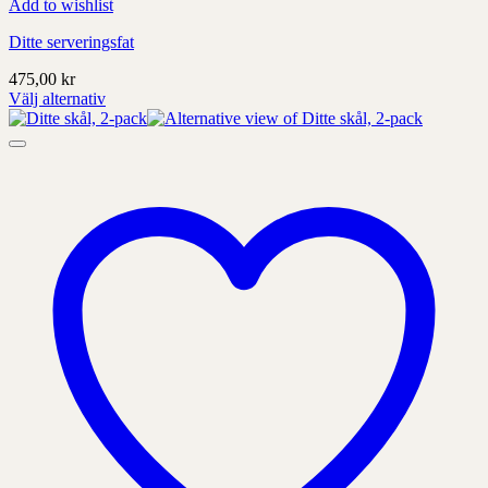
Add to wishlist
Ditte serveringsfat
475,00
kr
Välj alternativ
Denna
produkt
har
alternativ
som
kan
väljas
på
produktens
sida