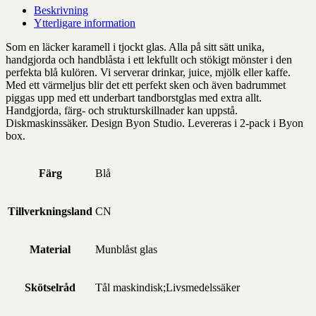
Beskrivning
Ytterligare information
Som en läcker karamell i tjockt glas. Alla på sitt sätt unika,
handgjorda och handblåsta i ett lekfullt och stökigt mönster i den
perfekta blå kulören. Vi serverar drinkar, juice, mjölk eller kaffe.
Med ett värmeljus blir det ett perfekt sken och även badrummet
piggas upp med ett underbart tandborstglas med extra allt.
Handgjorda, färg- och strukturskillnader kan uppstå.
Diskmaskinssäker. Design Byon Studio. Levereras i 2-pack i Byon
box.
Färg
Blå
Tillverkningsland
CN
Material
Munblåst glas
Skötselråd
Tål maskindisk;Livsmedelssäker