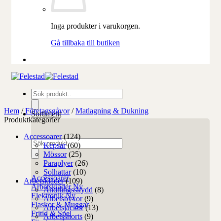
Inga produkter i varukorgen.
Gå tillbaka till butiken
Produktsökning
Hem
/
Företagsgåvor
/
Matlagning & Dukning
Sortiment
Produktkategorier
Accessoarer
(124)
Produktsökning
Kepsar
(60)
Mössor
(25)
Paraplyer
(26)
Solhattar
(10)
Accessoarer
Arbetskläder
(109)
Arbetskläder
Andningsskydd
(8)
Elektronik
Arbetsbyxor
(9)
Flaskor & Muggar
Arbetsjackor
(13)
Fritid & Spel
Arbetsshorts
(9)