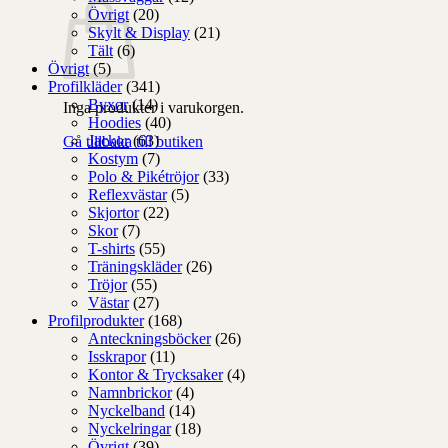
Övrigt
(20)
Skylt & Display
(21)
Tält
(6)
Övrigt
(5)
Profilkläder
(341)
Byxor
(14)
Inga produkter i varukorgen.
Hoodies
(40)
Jackor
(63)
Gå tillbaka till butiken
Kostym
(7)
Polo & Pikétröjor
(33)
Reflexvästar
(5)
Skjortor
(22)
Skor
(7)
T-shirts
(55)
Träningskläder
(26)
Tröjor
(55)
Västar
(27)
Profilprodukter
(168)
Anteckningsböcker
(26)
Isskrapor
(11)
Kontor & Trycksaker
(4)
Namnbrickor
(4)
Nyckelband
(14)
Nyckelringar
(18)
Övrigt
(39)