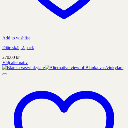
Add to wishlist
Ditte skål, 2-pack
270,00
kr
Välj alternativ
Denna
produkt
har
alternativ
som
kan
väljas
på
produktens
sida