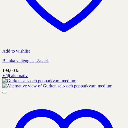
Add to wishlist
Blanka vattenglas, 2-pack
194,00
kr
Välj alternativ
Denna
produkt
har
alternativ
som
kan
väljas
på
produktens
sida