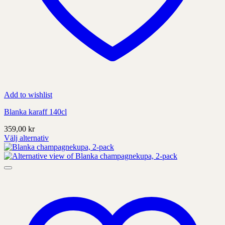
Add to wishlist
Blanka karaff 140cl
359,00
kr
Välj alternativ
Denna
produkt
har
alternativ
som
kan
väljas
på
produktens