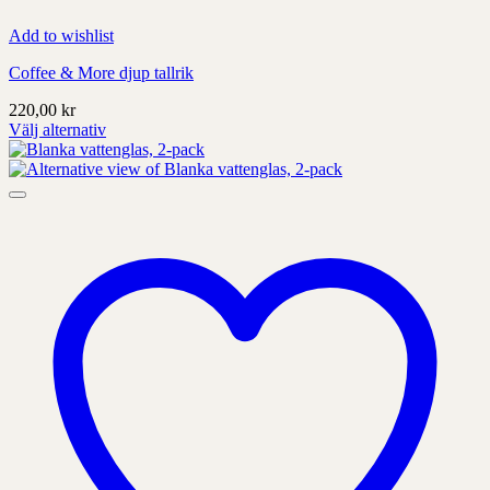
Add to wishlist
Coffee & More djup tallrik
220,00
kr
Välj alternativ
Denna
produkt
har
alternativ
som
kan
väljas
på
produktens
sida